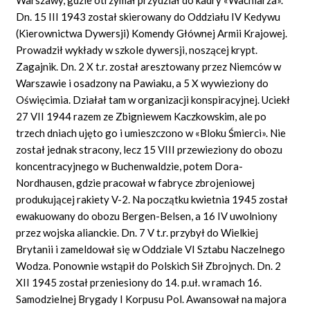
Dn. 15 III 1943 został skierowany do Oddziału IV Kedywu
(Kierownictwa Dywersji) Komendy Głównej Armii Krajowej.
Prowadził wykłady w szkole dywersji, noszącej krypt.
Zagajnik. Dn. 2 X t.r. został aresztowany przez Niemców w
Warszawie i osadzony na Pawiaku, a 5 X wywieziony do
Oświęcimia. Działał tam w organizacji konspiracyjnej. Uciekł
27 VII 1944 razem ze Zbigniewem Kaczkowskim, ale po
trzech dniach ujęto go i umieszczono w «Bloku Śmierci». Nie
został jednak stracony, lecz 15 VIII przewieziony do obozu
koncentracyjnego w Buchenwaldzie, potem Dora-
Nordhausen, gdzie pracował w fabryce zbrojeniowej
produkującej rakiety V-2. Na początku kwietnia 1945 został
ewakuowany do obozu Bergen-Belsen, a 16 IV uwolniony
przez wojska alianckie. Dn. 7 V t.r. przybył do Wielkiej
Brytanii i zameldował się w Oddziale VI Sztabu Naczelnego
Wodza. Ponownie wstąpił do Polskich Sił Zbrojnych. Dn. 2
XII 1945 został przeniesiony do 14. p.uł. w ramach 16.
Samodzielnej Brygady I Korpusu Pol. Awansował na majora