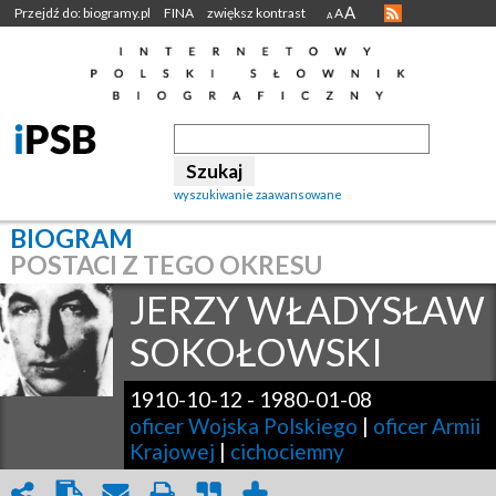
A
Przejdź do: biogramy.pl
FINA
zwiększ kontrast
A
A
wyszukiwanie zaawansowane
BIOGRAM
POSTACI Z TEGO OKRESU
JERZY WŁADYSŁAW
SOKOŁOWSKI
1910-10-12
-
1980-01-08
oficer Wojska Polskiego
|
oficer Armii
Krajowej
|
cichociemny