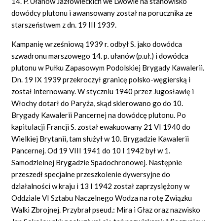
14. P. Ułanów Jazłowieckich we Lwowie na stanowisko
dowódcy plutonu i awansowany został na porucznika ze
starszeństwem z dn. 19 III 1939.
Kampanię wrześniową 1939 r. odbył S. jako dowódca
szwadronu marszowego 14. p. ułanów (p.uł.) i dowódca
plutonu w Pułku Zapasowym Podolskiej Brygady Kawalerii.
Dn. 19 IX 1939 przekroczył granicę polsko-węgierską i
został internowany. W styczniu 1940 przez Jugosławię i
Włochy dotarł do Paryża, skąd skierowano go do 10.
Brygady Kawalerii Pancernej na dowódcę plutonu. Po
kapitulacji Francji S. został ewakuowany 21 VI 1940 do
Wielkiej Brytanii, tam służył w 10. Brygadzie Kawalerii
Pancernej. Od 19 VIII 1941 do 10 I 1942 był w 1.
Samodzielnej Brygadzie Spadochronowej. Następnie
przeszedł specjalne przeszkolenie dywersyjne do
działalności w kraju i 13 I 1942 został zaprzysiężony w
Oddziale VI Sztabu Naczelnego Wodza na rotę Związku
Walki Zbrojnej. Przybrał pseud.: Mira i Głaz oraz nazwisko