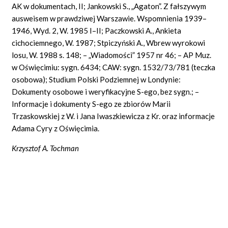
AK w dokumentach, II; Jankowski S., „Agaton”. Z fałszywym
ausweisem w prawdziwej Warszawie. Wspomnienia 1939–
1946, Wyd. 2, W. 1985 I–II; Paczkowski A., Ankieta
cichociemnego, W. 1987; Stpiczyński A., Wbrew wyrokowi
losu, W. 1988 s. 148; – „Wiadomości” 1957 nr 46; – AP Muz.
w Oświęcimiu: sygn. 6434; CAW: sygn. 1532/73/781 (teczka
osobowa); Studium Polski Podziemnej w Londynie:
Dokumenty osobowe i weryfikacyjne S-ego, bez sygn.; –
Informacje i dokumenty S-ego ze zbiorów Marii
Trzaskowskiej z W. i Jana Iwaszkiewicza z Kr. oraz informacje
Adama Cyry z Oświęcimia.
Krzysztof A. Tochman