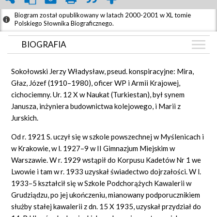
Biogram został opublikowany w latach 2000-2001 w XL tomie
Polskiego Słownika Biograficznego.
BIOGRAFIA
BIOGRAFIA
Sokołowski Jerzy Władysław, pseud. konspiracyjne: Mira,
ARTYKUŁY
Głaz, Józef (1910–1980), oficer WP i Armii Krajowej,
(2)
cichociemny. Ur. 12 X w Naukat (Turkiestan), był synem
GRAF POWIĄZAŃ
Janusza, inżyniera budownictwa kolejowego, i Marii z
DYSKUSJA
Jurskich.
Mapa
Od r. 1921 S. uczył się w szkole powszechnej w Myślenicach i
w Krakowie, w l. 1927–9 w II Gimnazjum Miejskim w
Warszawie. W r. 1929 wstąpił do Korpusu Kadetów Nr 1 we
Lwowie i tam w r. 1933 uzyskał świadectwo dojrzałości. W l.
1933–5 kształcił się w Szkole Podchorążych Kawalerii w
Grudziądzu, po jej ukończeniu, mianowany podporucznikiem
służby stałej kawalerii z dn. 15 X 1935, uzyskał przydział do