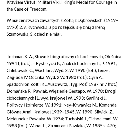
Krzyżem Virtuti Militari V kl. i King’s Medal for Courage in
the Case of Freedom.
W małżeństwach zawartych z Zofią z Dąbrowskich, (1919–
1990) 2. v. Rychwicką, a po rozejściu się z nią z Ireną
Szumowską, S. dzieci nie miał.
Tochman K. A., Słownik biograficzny cichociemnych, Oleśnica
1994 I, (fot.); – Bystrzycki P., Znak cichociemnych, P. 1991;
Chlebowski C., Wachlarz, Wyd. 3. W. 1990 (fot.); tenże,
Zagłada IV Odcinka, Wyd. 2 W. 1980 (fot.); Cyra A.,
Spadochron, colt i KL Auschwitz, „Tyg. Pol.” 1987 nr 7 (fot.);
Domańska R., Pawiak. Więzienie Gestapo, W. 1978; Drogi
cichociemnych [1. wyd. krajowe] W. 1993; Garliński J.,
Politycy i żołnierze, W. 1991; Ney-Krwawicz M., Komenda
Główna Armii Krajowej 1939–1945, W. 1990; Śliwicki Z.,
Meldunek z Pawiaka, W. 1974; Tucholski J., Cichociemni, W.
1988 (fot.); Wanat L., Za murami Pawiaka, W. 1985 s. 470; –