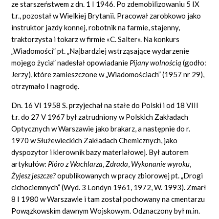
ze starszeństwem z dn. 1 I 1946. Po zdemobilizowaniu 5 IX
t.r., pozostał w Wielkiej Brytanii. Pracował zarobkowo jako
instruktor jazdy konnej, robotnik na farmie, stajenny,
traktorzysta i tokarz w firmie «C. Salter». Na konkurs
„Wiadomości” pt. „Najbardziej wstrząsające wydarzenie
mojego życia” nadesłał opowiadanie
Pijany wolnością
(godło:
Jerzy), które zamieszczone w „Wiadomościach” (1957 nr 29),
otrzymało I nagrodę.
Dn. 16 VI 1958 S. przyjechał na stałe do Polski i od 18 VIII
t.r. do 27 V 1967 był zatrudniony w Polskich Zakładach
Optycznych w Warszawie jako brakarz, a następnie do r.
1970 w Służewieckich Zakładach Chemicznych, jako
dyspozytor i kierownik bazy materiałowej. Był autorem
artykułów:
Pióro z Wachlarza
,
Zdrada
,
Wykonanie wyroku
,
Żyjesz jeszcze?
opublikowanych w pracy zbiorowej pt. „Drogi
cichociemnych” (Wyd. 3 Londyn 1961, 1972, W. 1993). Zmarł
8 I 1980 w Warszawie i tam został pochowany na cmentarzu
Powązkowskim dawnym Wojskowym. Odznaczony był m.in.