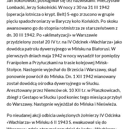
Jan Sokołowski; posługiwał się też nazwiskami: Mieczysław
Lombacki, Jerzy Sokolnicki. W nocy z 30 na 31 III 1942
(operacja lotnicza o krypt. Belt) S-ego zrzucono w grupie
pięciu spadochroniarzy w Baryczy koło Końskich. Po skoku
awansowano go do stopnia rotmistrza ze starszeństwem z
dn. 30 III 1942. Po «aklimatyzacji» w Warszawie
przydzielony został 20 IV t.r. na IV Odcinek «Wachlarza» jako
dowódca patrolu dywersyjnego w Mińsku na Białorusi. W
pierwszych dniach maja 1942 w nocy wysadził tor pomiędzy
Franipolem a Przyłuczkami na trasie kolejowej Mińsk-
Stołpce. Następnie wyjechał do Brześcia i Warszawy, skąd
ponownie powrócił do Mińska. Dn. 1 XII 1942 mianowany
został dowódcą ośrodka dywersyjnego w Słucku.
Aresztowany przez Niemców ok. 10 XII t.r. w Płaszkowicach,
zbiegł z Gestapo w Słucku i pod koniec tego miesiąca przybył
do Warszawy. Następnie wyjeżdżał do Mińska i Nieświeża.
Po nieudanej akcji odbicia uwięzionych żołnierzy IV Odcinka
«Wachlarza» w Mińsku 6 II 1943 S. ewakuował się do
Warszawy, gdzie otrzymał przydział do kadry «Wachlarza».