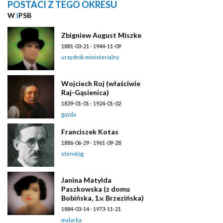
POSTACI Z TEGO OKRESU
W
i
PSB
Zbigniew August Miszke
1881-03-21 - 1944-11-09
urzędnik ministerialny
Wojciech Roj (właściwie
Raj-Gąsienica)
1839-01-01 - 1924-01-02
gazda
Franciszek Kotas
1886-06-29 - 1961-09-28
stenolog
Janina Matylda
Paszkowska (z domu
Bobińska, 1.v. Brzezińska)
1884-03-14 - 1973-11-21
malarka