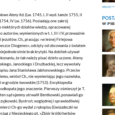
więcej
Nowe Ateny
itd. (Lw. 1745, I, II wyd. tamże 1755, II
POST
 1754, IV Lw. 1756). Posiadają one zakrój
W
i
PSB
o niektórych działów wiedzy, opracowanej
 autorów, wymienionych w t. I, III i IV, przeważnie
i jezuitów. Ch., pracując »w leśnej Firlejowa
 w beczce Diogenes«, odcięty od obcowania z światem
niejednokrotnie brak krytyki. Na dobitek używał
onaniu, że tak należy pisać dzieło uczone. Ateny
łuskiego, Janockiego i Drużbackiej, lecz wywołały
kopisu Jana Stanisława Jabłonowskiego. Przeciw
emu, wniósł Ch., nie wymieniając jego nazwiska,
i w grodzie lwowskim (1753). Encyklopedia
podkopała jego znaczenie. Pierwszy ośmieszył je T.
ten sąd ujemny utrwalił Bentkowski, ponawiali go
 Szyjkowski, Bystroń; względniej i sprawiedliwiej
 śmierci Ch-go wydał z rękopisu (
Gwiazdeczki na
wyciąg z Niesieckiego pt. »Zbiór krótki herbów