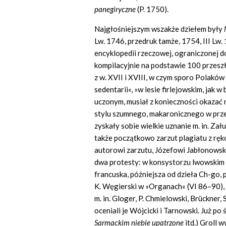
panegiryczne
(P. 1750).
Najgłośniejszym wszakże dziełem były
Lw. 1746, przedruk tamże, 1754, III Lw.
encyklopedii rzeczowej, ograniczonej d
kompilacyjnie na podstawie 100 przeszło
z w. XVII i XVIII, w czym sporo Polaków 
sedentarii«, »w lesie firlejowskim, jak
uczonym, musiał z konieczności okazać 
stylu szumnego, makaronicznego w przek
zyskały sobie wielkie uznanie m. in. Za
także początkowo zarzut plagiatu z rę
autorowi zarzutu, Józefowi Jabłonowski
dwa protesty: w konsystorzu lwowskim 
francuska, późniejsza od dzieła Ch-go, 
K. Węgierski w »Organach« (VI 86–90), 
m. in. Gloger, P. Chmielowski, Brückner,
oceniali je Wójcicki i Tarnowski. Już po
Sarmackim niebie upatrzone
itd.) Groll 