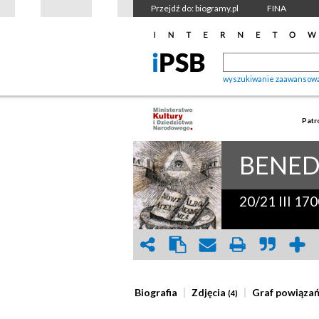
Przejdź do: biogramy.pl
FINA
wyszukiwanie zaawansow
Patr
BENED
20/21 III 17
Biografia
Zdjęcia
Graf powiąza
(4)