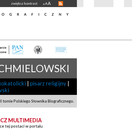
A
zwiększ kontrast
A
A
rcie
czne
CHMIELOWSKI
kokatolicki
|
pisarz religijny
|
wski
I tomie Polskiego Słownika Biograficznego.
CZ MULTIMEDIA
ce tej postaci w portalu