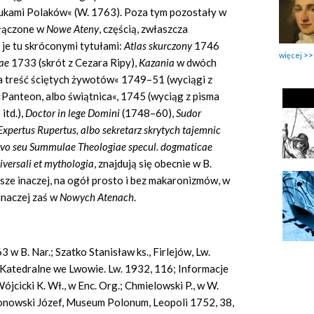
aukami Polaków« (W. 1763). Poza tym pozostały w
włączone w
Nowe Ateny
, częścią, zwłaszcza
je tu skróconymi tytułami:
Atlas skurczony
1746
więcej
cae
1733 (skrót z Cezara Ripy),
Kazania
w dwóch
 treść ściętych żywotów« 1749–51 (wyciągi z
«Panteon, albo świątnica«, 1745 (wyciąg z pisma
itd.),
Doctor in lege Domini
(1748–60),
Sudor
Expertus Rupertus, albo sekretarz skrytych tajemnic
vo seu Summulae Theologiae specul. dogmaticae
iversali et mythologia
, znajdują się obecnie w B.
isze inaczej, na ogół prosto i bez makaronizmów, w
inaczej zaś w
Nowych Atenach
.
w B. Nar.; Szatko Stanisław ks., Firlejów, Lw.
 Katedralne we Lwowie. Lw. 1932, 116; Informacje
jcicki K. Wł., w Enc. Org.; Chmielowski P., w W.
 Jabłonowski Józef, Museum Polonum, Leopoli 1752, 38,