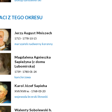
biskup sandomierski
ACI Z TEGO OKRESU
Jerzy August Mniszech
1715 - 1778-10-15
marszałek nadworny koronny
Magdalena Agnieszka
Sapieżyna (z domu
Lubomirska)
1739 - 1780-01-24
kanclerzowa
Karol Józef Sapieha
XVII/XVIII w. - 1768-03-20
wojewoda brzeski litewski
Walenty Sobolewski h.