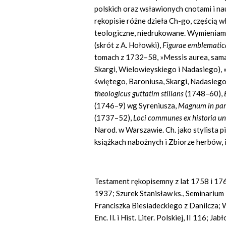
polskich oraz wsławionych cnotami i n
rękopisie różne dzieła Ch-go, częścią 
teologiczne, niedrukowane. Wymieniam 
(skrót z A. Hołowki),
Figurae emblemati
tomach z 1732–58, »Messis aurea, sama
Skargi, Wielowieyskiego i Nadasiego), 
świętego, Baroniusa, Skargi, Nadasiego 
theologicus guttatim stillans
(1748–60),
(1746–9) wg Syreniusza,
Magnum in par
(1737–52),
Loci communes ex historia un
Narod. w Warszawie. Ch. jako stylista p
książkach nabożnych i Zbiorze herbów, 
Testament rękopisemny z lat 1758 i 1763 
1937; Szurek Stanisław ks., Seminarium
Franciszka Biesiadeckiego z Danilcza; Wó
Enc. Il. i Hist. Liter. Polskiej, II 116;