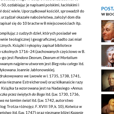
50, ozdabiając je napisami polskimi, łacińskimi i
POST
ał dość wiele. Uporządkował kościół, sprowadził do
W BIO
e, urządzał okazałe nabożeństwa, założył dom dla
 zapisał się do 10 bractw w 8 miejscowościach itp.
mpilując z cudzych dzieł, których posiadał we
ównie teologicznej i geograficznej, nadto zaś miał
znych. Książki i rękopisy zapisał bibliotece
w szkolnych 1716–24 (zachowanych częściowo w B.
h-go jest
Pandora Deorum, Dearum et Mortalium
kowanym najpierw utworem jest
Bieg roku całego
itd.
edykowana Joannie Jabłonowskiej.
edrukowywano we Lwowie w l. 1735, 1738, 1741,
ia nieznane Estreicherowi) oraz kilkanaście razy
i. Książka ta wzorowana jest na Nadasiego »Annus
czka przez świętych do Boga
itd. (Lw. 1730, 1736,
a na tamten świat
itd. (Lw. 1742, autorstwo
og Trotza różnojęz. F. XVIII 59, k. 10),
Kotwica w
ożeństwo
itd. (Lw. 1747) oraz nieznane bliżej
Kazanie