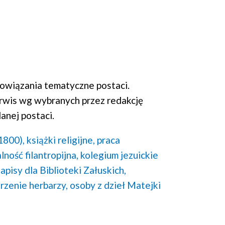
wiązania tematyczne postaci.
rwis wg wybranych przez redakcję
anej postaci.
1800),
książki religijne,
praca
lność filantropijna,
kolegium jezuickie
zapisy dla Biblioteki Załuskich,
rzenie herbarzy,
osoby z dzieł Matejki