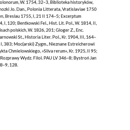
 Polonorum, W. 1754, 32–3, Biblioteka historyków,
nozki Jo. Dan., Polonia Litterata, Vratislaviae 1750
n, Breslau 1755, I, 21 II 174–5; Excerptum
I, 120; Bentkowski Fel., Hist. Lit. Pol., W. 1814, II,
sach polskich, W. 1826, 201; Gloger Z., Enc.
rnowski St., Historia Liter. Pol., Kr. 1904, III, 164–
08, I, 383; Moc(arski) Zygm., Nieznane Estreicherowi
kta Chmielowskiego, »Silva rerum«, Kr. 1925, II 95;
, Rozprawy Wydz. Filol. PAU LV 346–8; Bystroń Jan
8–9, 128.