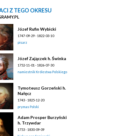
ACI Z TEGO OKRESU
GRAMY.PL
Józef Rufin Wybicki
1747-09-29 - 1822-03-10
pisarz
Józef Zajączek h. Świnka
1752-11-01 - 1826-07-30
namiestnik Królestwa Polskiego
Tymoteusz Gorzeński h.
Nałęcz
1743 - 1825-12-20
prymas Polski
Adam Prosper Burzyński
h. Trzywdar
1753 - 1830-09-09