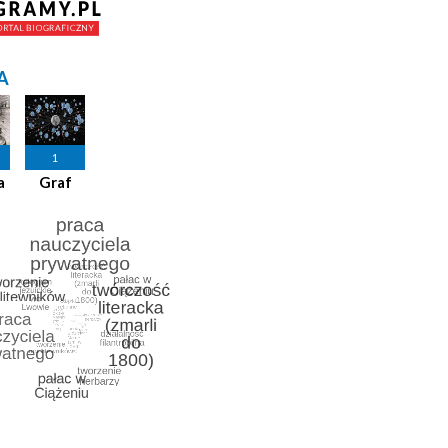
A
1
a
Graf