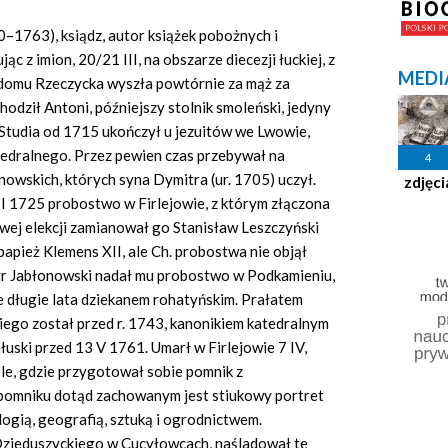
–1763), ksiądz, autor książek pobożnych i
c z imion, 20/21 III, na obszarze diecezji łuckiej, z
MEDI
z domu Rzeczycka wyszła powtórnie za mąż za
dził Antoni, późniejszy stolnik smoleński, jedyny
. Studia od 1715 ukończył u jezuitów we Lwowie,
tedralnego. Przez pewien czas przebywał na
4
owskich, których syna Dymitra (ur. 1705) uczył.
zdjęci
II 1725 probostwo w Firlejowie, z którym złączona
swej elekcji zamianował go Stanisław Leszczyński
apież Klemens XII, ale Ch. probostwa nie objął
tr Jabłonowski nadał mu probostwo w Podkamieniu,
e długie lata dziekanem rohatyńskim. Prałatem
o został przed r. 1743, kanonikiem katedralnym
uski przed 13 V 1761. Umarł w Firlejowie 7 IV,
le, gdzie przygotował sobie pomnik z
omniku dotąd zachowanym jest stiukowy portret
logią, geografią, sztuką i ogrodnictwem.
zieduszyckiego w Cucyłowcach, naśladował te