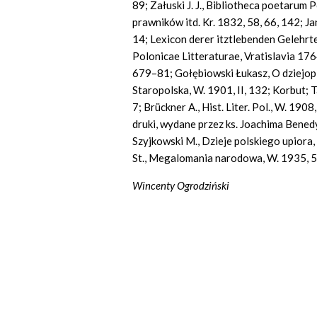
89; Załuski J. J., Bibliotheca poetarum
prawników itd. Kr. 1832, 58, 66, 142; Ja
14; Lexicon derer itztlebenden Gelehrte
Polonicae Litteraturae, Vratislavia 1764, 
679–81; Gołębiowski Łukasz, O dziejopi
Staropolska, W. 1901, II, 132; Korbut; Ta
7; Brückner A., Hist. Liter. Pol., W. 19
druki, wydane przez ks. Joachima Benedy
Szyjkowski M., Dzieje polskiego upiora
St., Megalomania narodowa, W. 1935, 5
Wincenty Ogrodziński