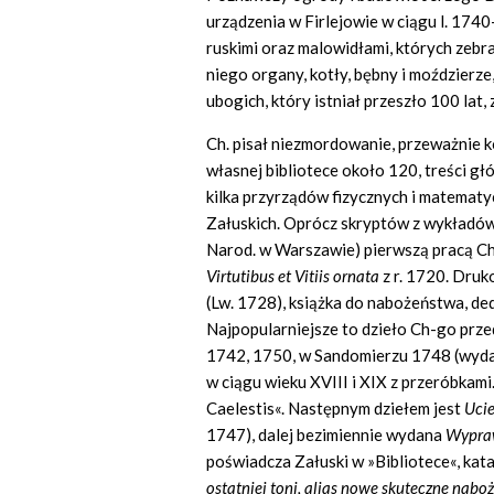
urządzenia w Firlejowie w ciągu l. 1740–
ruskimi oraz malowidłami, których zebr
niego organy, kotły, bębny i moździerz
ubogich, który istniał przeszło 100 lat,
Ch. pisał niezmordowanie, przeważnie ko
własnej bibliotece około 120, treści gł
kilka przyrządów fizycznych i matematyc
Załuskich. Oprócz skryptów z wykładó
Narod. w Warszawie) pierwszą pracą C
Virtutibus et Vitiis ornata
z r. 1720. Dru
(Lw. 1728), książka do nabożeństwa, d
Najpopularniejsze to dzieło Ch-go prz
1742, 1750, w Sandomierzu 1748 (wydan
w ciągu wieku XVIII i XIX z przeróbkam
Caelestis«. Następnym dziełem jest
Ucie
1747), dalej bezimiennie wydana
Wypraw
poświadcza Załuski w »Bibliotece«, katal
ostatniej toni, alias nowe skuteczne nab