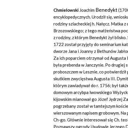
Benedykt
Chmielowski
Joachim
(1700
encyklopedycznych. Urodził się, wnioskują
rodziny szlacheckiej h. Nałęcz. Matka 
Brzozowskiego; z tego małżeństwa pocho
z rodziny, z którym Benedykt żył blisko
1722 został przyjęty do seminarium ka
dworze Jana i Joanny z Bethunów Jabłon
Za ich poparciem otrzymał od Augusta 
była prebenda w Janczynie. Po drugiej 
proboszczem w Lesznie, co potwierdził p
skutkiem zwycięstwa Augusta III. Dymi
którym zawiadywał do r. 1756; był takż
domowym arcybpa lwowskiego Wyżyckieg
kijowskim mianował go Józef Jędrzej Zał
pogrzebany został w tamtejszym koście
wierszowanym napisem grobowym. Na p
Ch-go. Głównie interesował się Ch. teo
Poznawszy ogrody i budowle Jerzego D