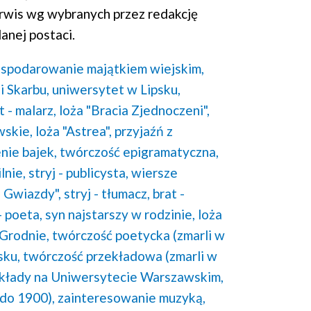
rwis wg wybranych przez redakcję
anej postaci.
spodarowanie majątkiem wiejskim,
 Skarbu,
uniwersytet w Lipsku,
t - malarz,
loża "Bracia Zjednoczeni",
skie,
loża "Astrea",
przyjaźń z
nie bajek,
twórczość epigramatyczna,
lnie,
stryj - publicysta,
wiersze
e Gwiazdy",
stryj - tłumacz,
brat -
- poeta,
syn najstarszy w rodzinie,
loża
Grodnie,
twórczość poetycka (zmarli w
sku,
twórczość przekładowa (zmarli w
kłady na Uniwersytecie Warszawskim,
 do 1900),
zainteresowanie muzyką,