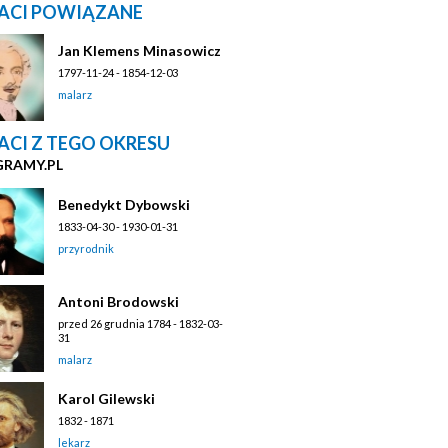
ACI POWIĄZANE
Jan Klemens Minasowicz
1797-11-24 - 1854-12-03
malarz
ACI Z TEGO OKRESU
GRAMY.PL
Benedykt Dybowski
1833-04-30 - 1930-01-31
przyrodnik
Antoni Brodowski
przed 26 grudnia 1784 - 1832-03-
31
malarz
Karol Gilewski
1832 - 1871
lekarz