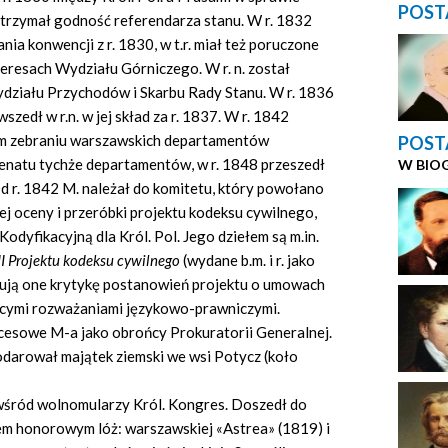
POST
otrzymał godność referendarza stanu. W r. 1832
a konwencji z r. 1830, w t.r. miał też poruczone
eresach Wydziału Górniczego. W r. n. został
działu Przychodów i Skarbu Rady Stanu. W r. 1836
szedł w r.n. w jej skład za r. 1837. W r. 1842
m zebraniu warszawskich departamentów
POST
senatu tychże departamentów, w r. 1848 przeszedł
W BIO
Od r. 1842 M. należał do komitetu, który powołano
j oceny i przeróbki projektu kodeksu cywilnego,
dyfikacyjną dla Król. Pol. Jego dziełem są m.in.
III Projektu kodeksu cywilnego
(wydane b.m. i r. jako
mują one krytykę postanowień projektu o umowach
jącymi rozważaniami językowo-prawniczymi.
ocesowe M-a jako obrońcy Prokuratorii Generalnej.
odarował majątek ziemski we wsi Potycz (koło
 wśród wolnomularzy Król. Kongres. Doszedł do
em honorowym lóż: warszawskiej «Astrea» (1819) i