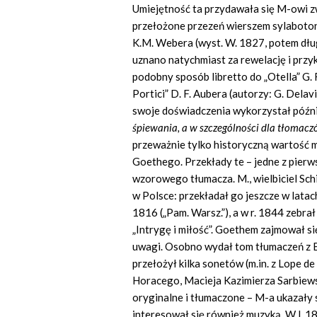
Umiejętność ta przydawała się M-owi zw
przełożone przezeń wierszem sylabotoni
K.M. Webera (wyst. W. 1827, potem dłu
uznano natychmiast za rewelację i przyk
podobny sposób libretto do „Otella” G. 
Portici” D. F. Aubera (autorzy: G. Delavi
swoje doświadczenia wykorzystał późn
śpiewania, a w szczególności dla tłomac
przeważnie tylko historyczną wartość maj
Goethego. Przekłady te – jedne z pierw
wzorowego tłumacza. M., wielbiciel Sch
w Polsce: przekładał go jeszcze w latac
1816 („Pam. Warsz.”), a w r. 1844 zebra
„Intrygę i miłość”. Goethem zajmował si
uwagi. Osobno wydał tom tłumaczeń z E. 
przełożył kilka sonetów (m.in. z Lope d
Horacego, Macieja Kazimierza Sarbiewski
oryginalne i tłumaczone – M-a ukazały s
interesował się również muzyką. W l. 