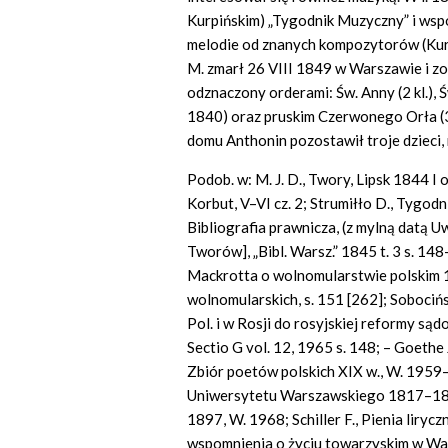
Kurpińskim) „Tygodnik Muzyczny” i wsp
melodie od znanych kompozytorów (Kurp
M. zmarł 26 VIII 1849 w Warszawie i 
odznaczony orderami: Św. Anny (2 kl.), Św
1840) oraz pruskim Czerwonego Orła (3 
domu Anthonin pozostawił troje dzieci, m
Podob. w: M. J. D., Twory, Lipsk 1844 I o
Korbut, V–VI cz. 2; Strumiłło D., Tygo
Bibliografia prawnicza, (z mylną datą Uw
Tworów], „Bibl. Warsz.” 1845 t. 3 s. 1
Mackrotta o wolnomularstwie polskim 1
wolnomularskich, s. 151 [262]; Soboci
Pol. i w Rosji do rosyjskiej reformy są
Sectio G vol. 12, 1965 s. 148; – Goethe 
Zbiór poetów polskich XIX w., W. 1959–
Uniwersytetu Warszawskiego 1817–181
1897, W. 1968; Schiller F., Pienia lirycz
wspomnienia o życiu towarzyskim w War