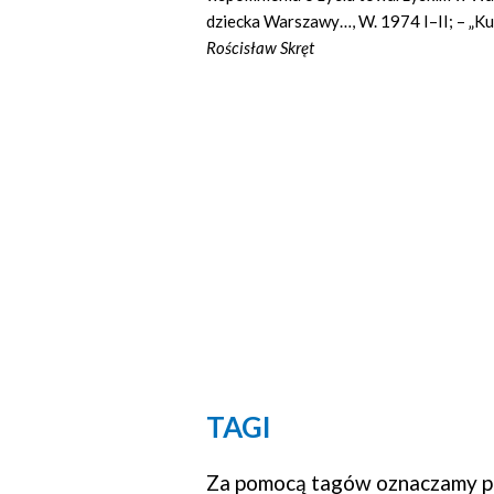
dziecka Warszawy…, W. 1974 I–II; – „Kur.
Rościsław Skręt
TAGI
Za pomocą tagów oznaczamy po