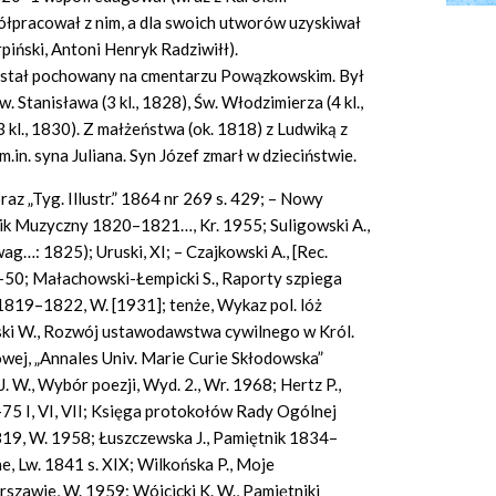
ółpracował z nim, a dla swoich utworów uzyskiwał
iński, Antoni Henryk Radziwiłł).
został pochowany na cmentarzu Powązkowskim. Był
. Stanisława (3 kl., 1828), Św. Włodzimierza (4 kl.,
kl., 1830). Z małżeństwa (ok. 1818) z Ludwiką z
.in. syna Juliana. Syn Józef zmarł w dzieciństwie.
raz „Tyg. Illustr.” 1864 nr 269 s. 429; – Nowy
dnik Muzyczny 1820–1821…, Kr. 1955; Suligowski A.,
ag…: 1825); Uruski, XI; – Czajkowski A., [Rec.
48–50; Małachowski-Łempicki S., Raporty szpiega
819–1822, W. [1931]; tenże, Wykaz pol. lóż
ński W., Rozwój ustawodawstwa cywilnego w Król.
dowej, „Annales Univ. Marie Curie Skłodowska”
J. W., Wybór poezji, Wyd. 2., Wr. 1968; Hertz P.,
75 I, VI, VII; Księga protokołów Rady Ogólnej
9, W. 1958; Łuszczewska J., Pamiętnik 1834–
ne, Lw. 1841 s. XIX; Wilkońska P., Moje
szawie, W. 1959; Wójcicki K. W., Pamiętniki