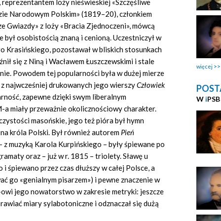
 reprezentantem loży nieświeskiej «Szczęśliwe
ie Narodowym Polskim» (1819–20), członkiem
ze Gwiazdy» z loży «Bracia Zjednoczeni», mówcą
 był osobistością znaną i cenioną. Uczestniczył w
go Krasińskiego, pozostawał w bliskich stosunkach
nił się z Niną i Wacławem Łuszczewskimi i stale
więcej
onie. Powodem tej popularności była w dużej mierze
 z najwcześniej drukowanych jego wierszy
Człowiek
POST
arność, zapewne dzięki swym liberalnym
W
i
PSB
M-a miały przeważnie okolicznościowy charakter.
czystości masońskie, jego też pióra był hymn
na króla Polski. Był również autorem
Pień
 – z muzyką Karola Kurpińskiego – były śpiewane po
igramaty oraz – już w r. 1815 – triolety. Sławę u
 i śpiewano przez czas dłuższy w całej Polsce, a
wać go «genialnym pisarzem») i pewne znaczenie w
M-owi jego nowatorstwo w zakresie metryki: jeszcze
awiać miary sylabotoniczne i odznaczał się dużą