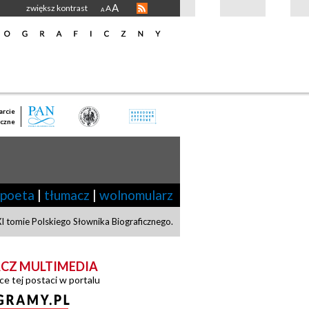
A
zwiększ kontrast
A
A
rcie
czne
poeta
|
tłumacz
|
wolnomularz
I tomie Polskiego Słownika Biograficznego.
CZ MULTIMEDIA
ce tej postaci w portalu