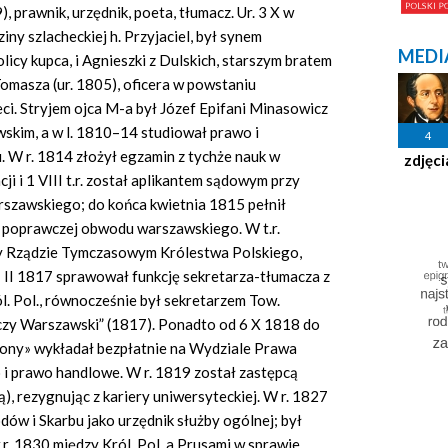
 prawnik, urzędnik, poeta, tłumacz. Ur. 3 X w
iny szlacheckiej h. Przyjaciel, był synem
MEDI
cy kupca, i Agnieszki z Dulskich, starszym bratem
Tomasza (ur. 1805), oficera w powstaniu
ci. Stryjem ojca M-a był Józef Epifani Minasowicz
awskim, a w l. 1810–14 studiował prawo i
4
. W r. 1814 złożył egzamin z tychże nauk w
zdjęci
i i 1 VIII t.r. został aplikantem sądowym przy
zawskiego; do końca kwietnia 1815 pełnił
ji poprawczej obwodu warszawskiego. W t.r.
 Rządzie Tymczasowym Królestwa Polskiego,
1 II 1817 sprawował funkcję sekretarza-tłumacza z
l. Pol., równocześnie był sekretarzem Tow.
czy Warszawski” (1817). Ponadto od 6 X 1818 do
iony» wykładał bezpłatnie na Wydziale Prawa
 i prawo handlowe. W r. 1819 został zastępcą
), rezygnując z kariery uniwersyteckiej. W r. 1827
ów i Skarbu jako urzędnik służby ogólnej; był
. 1830 między Król. Pol. a Prusami w sprawie