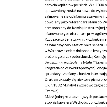
nabycia kapitałów pruskich. W r. 1830 
upoważniony został na nowo do wykonani
zajmowanie się opiniami prawnymi w int
powołany jako referendarz stanu do Wy
przeznaczony do Komisji Instrukcyjnej, w
mianowano go referentem przy ogólny
Rządzącego Senatu, w r.n. – członkiem 
na właściwy cały etat członka senatu. 
w Warszawie celem dokonania krytyczne
ułożonego przez petersburską Komisję Ko
Uwagi… nad rozdziałem I tytułu III księgi 
litografia do celów urzędowych); obej
sprzedaży i zamiany z bardzo interesu
Drukiem ukazały się niektóre pisma pr
Ok. r. 1832 M. nabył i wzorowo zagosp
Czerska).
M. był jedną ze znaczniejszych postaci
stopnia kawalera Wschodu, był członki