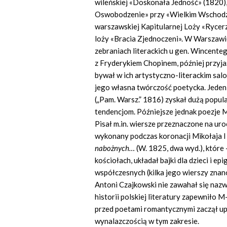
wileńskiej «Doskonała Jedność» (1820),
Oswobodzenie» przy «Wielkim Wschodz
warszawskiej Kapitularnej Loży «Rycer
loży «Bracia Zjednoczeni». W Warszawie
zebraniach literackich u gen. Wincente
z Fryderykiem Chopinem, później przyjaź
bywał w ich artystyczno-literackim sal
jego własna twórczość poetycka. Jeden
(„Pam. Warsz.” 1816) zyskał dużą popul
tendencjom. Późniejsze jednak poezje 
Pisał m.in. wiersze przeznaczone na uro
wykonany podczas koronacji Mikołaja I 
nabożnych…
(W. 1825, dwa wyd.), które
kościołach, układał bajki dla dzieci i ep
współczesnych (kilka jego wierszy znano
Antoni Czajkowski nie zawahał się naz
historii polskiej literatury zapewniło 
przed poetami romantycznymi zaczął upr
wynalazczością w tym zakresie.