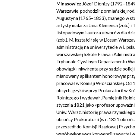
Minasowicz
Józef Dionizy (1792–1849),
Warszawie, pochodził z ormiańskiej rodz
Augustyna (1765–1833), znanego w stoli
artysty malarza Jana Klemensa (zob.) i 
listopadowym i autora utworów dla dzie
(zob.). M. kształcił się w Liceum Warsz
administrację na uniwersytecie w Lipsku
warszawskiej Szkole Prawa i Administracj
Trybunale Cywilnym Departamentu Wars
obowiązki inkwirenta przy sądzie polic
mianowany aplikantem honorowym przy
pracował w Komisji Włościańskiej. Od 
obcych języków przy Prokuratorii w Kró
Rolniczego i wydawał „Pamiętnik Rolni
stycznia 1821 jako «profesor upoważn
Uniw. Warsz. historię prawa rzymskiego
obrońcy Prokuratorii (w r. 1821 obrońcą
przeszedł do Komisji Rządowej Przychod
współwykonawcą konwencji zawartej w r