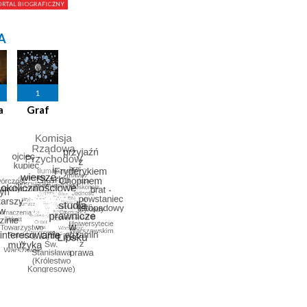
A
1
a
Graf