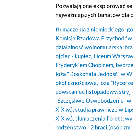
Pozwalają one eksplorować se
najważniejszych tematów dla d
tłumaczenia z niemieckiego,
go
Komisja Rządowa Przychodów i
działalność wolnomularska,
bra
ojciec - kupiec,
Liceum Warszaw
Fryderykiem Chopinem,
tworze
loża "Doskonała Jedność" w Wi
okolicznościowe,
loża "Rycerz
powstaniec listopadowy,
stryj 
"Szczęśliwe Oswobodzenie" w 
XIX w.),
studia prawnicze w Lip
XIX w.),
tłumaczenia librett,
wy
rodzeństwo - 2 braci (osób zm.