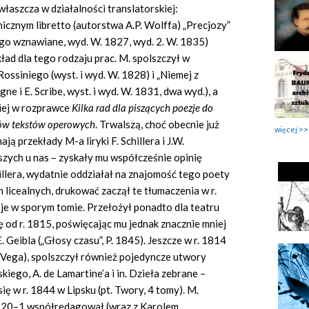
łaszcza w działalności translatorskiej:
cznym libretto (autorstwa A.P. Wolffa) „Precjozy”
go wznawiane, wyd. W. 1827, wyd. 2. W. 1835)
ład dla tego rodzaju prac. M. spolszczył w
Rossiniego (wyst. i wyd. W. 1828) i „Niemej z
gne i E. Scribe, wyst. i wyd. W. 1831, dwa wyd.), a
iej w rozprawce
Kilka rad dla piszących poezje do
zów tekstów operowych
. Trwalszą, choć obecnie już
więcej
ą przekłady M-a liryki F. Schillera i J.W.
szych u nas – zyskały mu współcześnie opinię
illera, wydatnie oddziałał na znajomość tego poety
h licealnych, drukować zaczął te tłumaczenia w r.
ł je w sporym tomie. Przełożył ponadto dla teatru
ę od r. 1815, poświęcając mu jednak znacznie mniej
Geibla („Głosy czasu”, P. 1845). Jeszcze w r. 1814
e Vega), spolszczył również pojedyncze utwory
ego, A. de Lamartine’a i in. Dzieła zebrane –
ię w r. 1844 w Lipsku (pt. Twory, 4 tomy). M.
1820–1 współredagował (wraz z Karolem