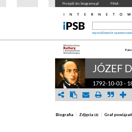
Przejdź do: biogramy.pl
FINA
wyszukiwanie zaawansow
Patr
JÓZEF 
1792-10-03
-
1
Biografia
Zdjęcia
Graf powiąza
(4)