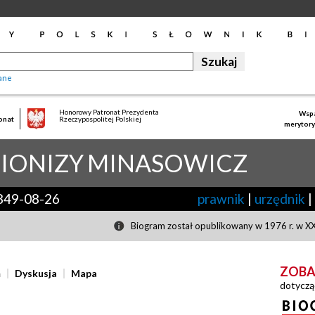
ane
Honorowy Patronat Prezydenta
Wspa
onat
Rzeczypospolitej Polskiej
merytory
DIONIZY
MINASOWICZ
849-08-26
prawnik
|
urzędnik
|
Biogram został opublikowany w 1976 r. w XX
ZOBA
ń
Dyskusja
Mapa
dotyczą