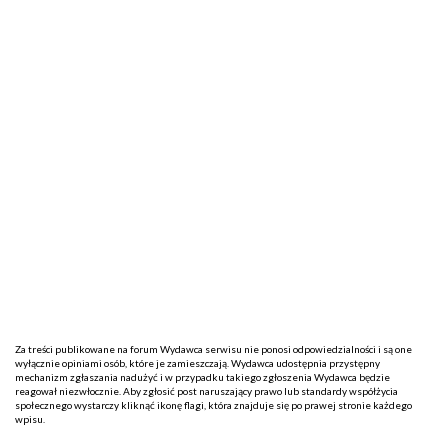
Za treści publikowane na forum Wydawca serwisu nie ponosi odpowiedzialności i są one
wyłącznie opiniami osób, które je zamieszczają. Wydawca udostępnia przystępny
mechanizm zgłaszania nadużyć i w przypadku takiego zgłoszenia Wydawca będzie
reagował niezwłocznie. Aby zgłosić post naruszający prawo lub standardy współżycia
społecznego wystarczy kliknąć ikonę flagi, która znajduje się po prawej stronie każdego
wpisu.