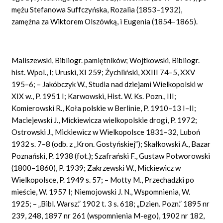
mężu Stefanowa Suffczyńska, Rozalia (1853–1932),
zamężna za Wiktorem Olszówką, i Eugenia (1854–1865).
Maliszewski, Bibliogr. pamiętników; Wojtkowski, Bibliogr.
hist. Wpol., I; Uruski, XI 259; Żychliński, XXIII 74–5, XXV
195–6; – Jakóbczyk W., Studia nad dziejami Wielkopolski w
XIX w., P. 1951 I; Karwowski, Hist. W. Ks. Pozn., III;
Komierowski R., Koła polskie w Berlinie, P. 1910–13 I–II;
Maciejewski J., Mickiewicza wielkopolskie drogi, P. 1972;
Ostrowski J., Mickiewicz w Wielkopolsce 1831–32, Luboń
1932 s. 7–8 (odb. z „Kron. Gostyńskiej”); Skałkowski A., Bazar
Poznański, P. 1938 (fot.); Szafrański F., Gustaw Potworowski
(1800–1860), P. 1939; Zakrzewski W., Mickiewicz w
Wielkopolsce, P. 1949 s. 57; – Motty M., Przechadzki po
mieście, W. 1957 I; Niemojowski J. N., Wspomnienia, W.
1925; – „Bibl. Warsz.” 1902 t. 3 s. 618; „Dzien. Pozn.” 1895 nr
239, 248, 1897 nr 261 (wspomnienia M-ego), 1902 nr 182,