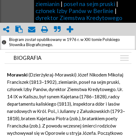
ziemianin
|
poseł na sejm pruski
|
członek Izby Panów w Berlinie
|
dyrektor Ziemstwa Kredytowego
Biogram został opublikowany w 1976 r. w XXI tomie Polskiego
Słownika Biograficznego.
BIOGRAFIA
BIOGRAFIA
Morawski
(Dzierżykraj-Morawski) Józef Nikodem Mikołaj
GRAF POWIĄZAŃ
Franciszek (1813–1902), ziemianin, poseł na sejm pruski,
członek Izby Panów, dyrektor Ziemstwa Kredytowego. Ur.
DYSKUSJA
14 IX w Kaliszu, był synem Kajetana (1786–1828), radcy
Mapa
departamentu kaliskiego (1813), inspektora dóbr i lasów
narodowych w Król. Pol., i Julianny z Załuskowskich (1793–
1818), bratem Kajetana Piotra (zob.), bratankiem poety
Franciszka (zob.). Z powodu wczesnej śmierci rodziców
wychowywał się w Oporowie u stryja Józefa. Początkowo