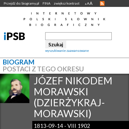
A
Przejdź do: biogramy.pl
FINA
zwiększ kontrast
A
A
wyszukiwanie zaawansowane
BIOGRAM
POSTACI Z TEGO OKRESU
JÓZEF NIKODEM
MORAWSKI
(DZIERŻYKRAJ-
MORAWSKI)
1813-09-14
-
VIII 1902