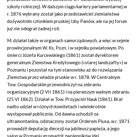
szkoły rolniczej). W dalszym ciągu kariery parlamentarnej w
r. 1876 wybrany został jako przedstawiciel ziemiaństwa
dożywotnim członkiem pruskiej Izby Panów, ale na jej forum
już nie odegrał żadnej roli.
M. działał także w organach samorządowych, a więc w sejmie
prowincjonalnym W. Ks. Pozn. i w sejmiku powiatowym. Po
śmierci Józefa Kurcewskiego (1861) został dyrektorem
generalnym Ziemstwa Kredytowego («starej landszafty») w
Poznaniu i pozostał na tym stanowisku aż do rozwiązania
Ziemstwa przez władze pruskie w r. 1878. W Centralnym
Tow. Gospodarskim przewodniczył na zebraniu
organizacyjnym (2 VII 1861) i na pierwszym walnym zebraniu
(25 VI 1862). Działał w Tow. Przyjaciół Nauk (1861). Brał
nadto udział w różnych komitetach i wielokrotnie
występował publicznie. Od dawna uchodził za
ultramontanina, odznaczony został Orderem Piusa, w r. 1871
prowadził deputację diecezji na jubileusz papieża, a jego
salon w Poznaniu gromadził zwolenników idei