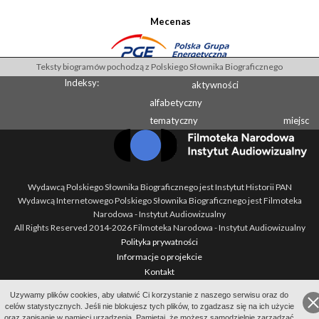
Mecenas
Teksty biogramów pochodzą z Polskiego Słownika Biograficznego
Indeksy:
aktywności
alfabetyczny
tematyczny
miejsc
Wydawcą Polskiego Słownika Biograficznego jest Instytut Historii PAN
Wydawcą Internetowego Polskiego Słownika Biograficznego jest Filmoteka
Narodowa - Instytut Audiowizualny
All Rights Reserved 2014-
2026
Filmoteka Narodowa - Instytut Audiowizualny
Polityka prywatności
Informacje o projekcie
Kontakt
Regulamin
Uzywamy plików cookies, aby ułatwić Ci korzystanie z naszego serwisu oraz do
Mapa strony
celów statystycznych. Jeśli nie blokujesz tych plików, to zgadzasz się na ich użycie
BIP
oraz zapisanie w pamięci urządzenia. Pamiętaj, że możesz samodzielnie zarządzać