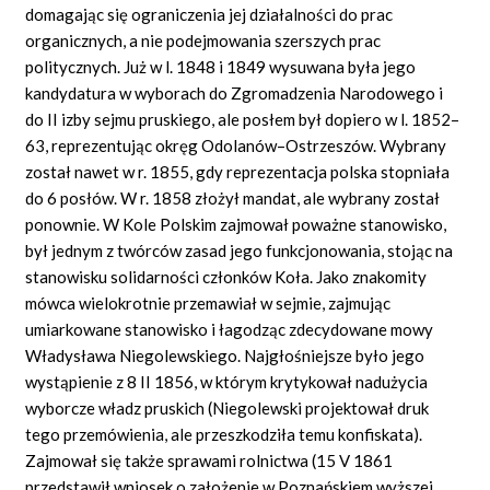
domagając się ograniczenia jej działalności do prac
organicznych, a nie podejmowania szerszych prac
politycznych. Już w l. 1848 i 1849 wysuwana była jego
kandydatura w wyborach do Zgromadzenia Narodowego i
do II izby sejmu pruskiego, ale posłem był dopiero w l. 1852–
63, reprezentując okręg Odolanów–Ostrzeszów. Wybrany
został nawet w r. 1855, gdy reprezentacja polska stopniała
do 6 posłów. W r. 1858 złożył mandat, ale wybrany został
ponownie. W Kole Polskim zajmował poważne stanowisko,
był jednym z twórców zasad jego funkcjonowania, stojąc na
stanowisku solidarności członków Koła. Jako znakomity
mówca wielokrotnie przemawiał w sejmie, zajmując
umiarkowane stanowisko i łagodząc zdecydowane mowy
Władysława Niegolewskiego. Najgłośniejsze było jego
wystąpienie z 8 II 1856, w którym krytykował nadużycia
wyborcze władz pruskich (Niegolewski projektował druk
tego przemówienia, ale przeszkodziła temu konfiskata).
Zajmował się także sprawami rolnictwa (15 V 1861
przedstawił wniosek o założenie w Poznańskiem wyższej