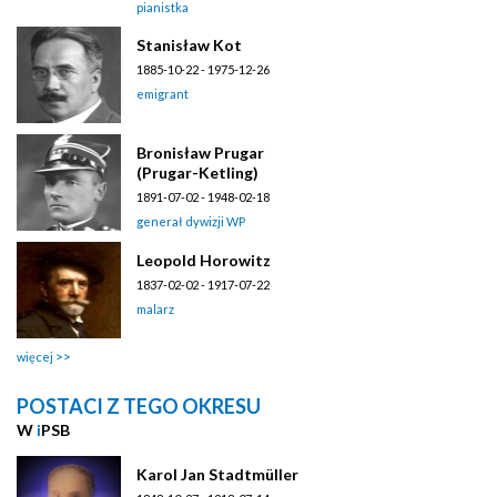
pianistka
Stanisław Kot
1885-10-22 - 1975-12-26
emigrant
Bronisław Prugar
(Prugar-Ketling)
1891-07-02 - 1948-02-18
generał dywizji WP
Leopold Horowitz
1837-02-02 - 1917-07-22
malarz
więcej
POSTACI Z TEGO OKRESU
W
i
PSB
Karol Jan Stadtmüller