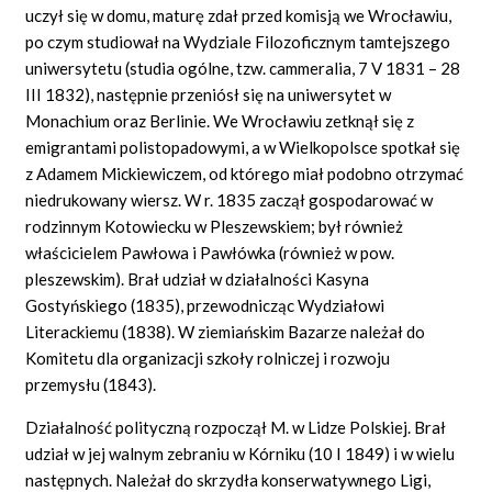
uczył się w domu, maturę zdał przed komisją we Wrocławiu,
po czym studiował na Wydziale Filozoficznym tamtejszego
uniwersytetu (studia ogólne, tzw. cammeralia, 7 V 1831 – 28
III 1832), następnie przeniósł się na uniwersytet w
Monachium oraz Berlinie. We Wrocławiu zetknął się z
emigrantami polistopadowymi, a w Wielkopolsce spotkał się
z Adamem Mickiewiczem, od którego miał podobno otrzymać
niedrukowany wiersz. W r. 1835 zaczął gospodarować w
rodzinnym Kotowiecku w Pleszewskiem; był również
właścicielem Pawłowa i Pawłówka (również w pow.
pleszewskim). Brał udział w działalności Kasyna
Gostyńskiego (1835), przewodnicząc Wydziałowi
Literackiemu (1838). W ziemiańskim Bazarze należał do
Komitetu dla organizacji szkoły rolniczej i rozwoju
przemysłu (1843).
Działalność polityczną rozpoczął M. w Lidze Polskiej. Brał
udział w jej walnym zebraniu w Kórniku (10 I 1849) i w wielu
następnych. Należał do skrzydła konserwatywnego Ligi,