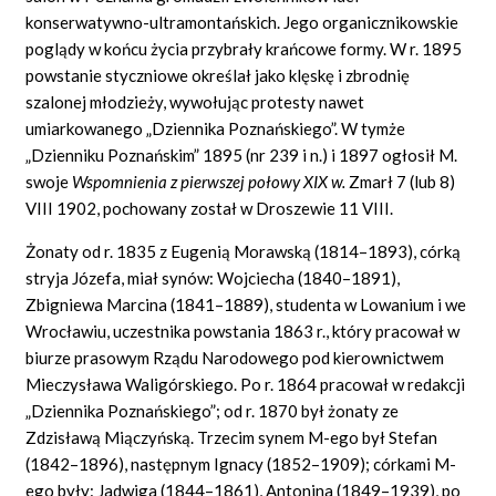
konserwatywno-ultramontańskich. Jego organicznikowskie
poglądy w końcu życia przybrały krańcowe formy. W r. 1895
powstanie styczniowe określał jako klęskę i zbrodnię
szalonej młodzieży, wywołując protesty nawet
umiarkowanego „Dziennika Poznańskiego”. W tymże
„Dzienniku Poznańskim” 1895 (nr 239 i n.) i 1897 ogłosił M.
swoje
Wspomnienia z pierwszej połowy XIX w.
Zmarł 7 (lub 8)
VIII 1902, pochowany został w Droszewie 11 VIII.
Żonaty od r. 1835 z Eugenią Morawską (1814–1893), córką
stryja Józefa, miał synów: Wojciecha (1840–1891),
Zbigniewa Marcina (1841–1889), studenta w Lowanium i we
Wrocławiu, uczestnika powstania 1863 r., który pracował w
biurze prasowym Rządu Narodowego pod kierownictwem
Mieczysława Waligórskiego. Po r. 1864 pracował w redakcji
„Dziennika Poznańskiego”; od r. 1870 był żonaty ze
Zdzisławą Miączyńską. Trzecim synem M-ego był Stefan
(1842–1896), następnym Ignacy (1852–1909); córkami M-
ego były: Jadwiga (1844–1861), Antonina (1849–1939), po