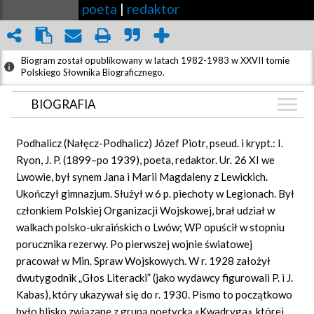
poeta
|
redaktor
Biogram został opublikowany w latach 1982-1983 w XXVII tomie
Polskiego Słownika Biograficznego.
BIOGRAFIA
BIOGRAFIA
Podhalicz (Nałęcz-Podhalicz) Józef Piotr, pseud. i krypt.: I.
GRAF POWIĄZAŃ
Ryon, J. P. (1899–po 1939), poeta, redaktor. Ur. 26 XI we
Lwowie, był synem Jana i Marii Magdaleny z Lewickich.
DYSKUSJA
Ukończył gimnazjum. Służył w 6 p. piechoty w Legionach. Był
Mapa
członkiem Polskiej Organizacji Wojskowej, brał udział w
walkach polsko-ukraińskich o Lwów; WP opuścił w stopniu
porucznika rezerwy. Po pierwszej wojnie światowej
pracował w Min. Spraw Wojskowych. W r. 1928 założył
dwutygodnik „Głos Literacki” (jako wydawcy figurowali P. i J.
Kabas), który ukazywał się do r. 1930. Pismo to początkowo
było blisko związane z grupą poetycką «Kwadryga», której