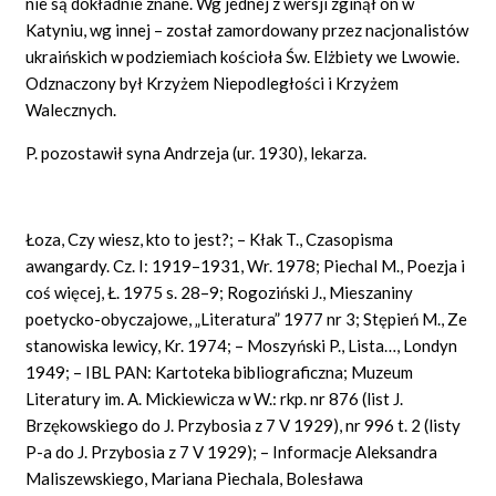
nie są dokładnie znane. Wg jednej z wersji zginął on w
Katyniu, wg innej – został zamordowany przez nacjonalistów
ukraińskich w podziemiach kościoła Św. Elżbiety we Lwowie.
Odznaczony był Krzyżem Niepodległości i Krzyżem
Walecznych.
P. pozostawił syna Andrzeja (ur. 1930), lekarza.
Łoza, Czy wiesz, kto to jest?; – Kłak T., Czasopisma
awangardy. Cz. I: 1919–1931, Wr. 1978; Piechal M., Poezja i
coś więcej, Ł. 1975 s. 28–9; Rogoziński J., Mieszaniny
poetycko-obyczajowe, „Literatura” 1977 nr 3; Stępień M., Ze
stanowiska lewicy, Kr. 1974; – Moszyński P., Lista…, Londyn
1949; – IBL PAN: Kartoteka bibliograficzna; Muzeum
Literatury im. A. Mickiewicza w W.: rkp. nr 876 (list J.
Brzękowskiego do J. Przybosia z 7 V 1929), nr 996 t. 2 (listy
P-a do J. Przybosia z 7 V 1929); – Informacje Aleksandra
Maliszewskiego, Mariana Piechala, Bolesława