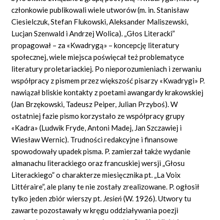
członkowie publikowali wiele utworów (m. in. Stanisław
Ciesielczuk, Stefan Flukowski, Aleksander Maliszewski,
Lucjan Szenwald i Andrzej Wolica). „Głos Literacki”
propagował – za «Kwadrygą» – koncepcję literatury
społecznej, wiele miejsca poświęcał też problematyce
literatury proletariackiej. Po nieporozumieniach i zerwaniu
współpracy z pismem przez większość pisarzy «Kwadrygi» P.
nawiązał bliskie kontakty z poetami awangardy krakowskiej
(Jan Brzękowski, Tadeusz Peiper, Julian Przyboś). W
ostatniej fazie pismo korzystało ze współpracy grupy
«Kadra» (Ludwik Fryde, Antoni Madej, Jan Szczawiej i
Wiesław Wernic). Trudności redakcyjne i finansowe
spowodowały upadek pisma. P. zamierzał także wydanie
almanachu literackiego oraz francuskiej wersji „Głosu
Literackiego” o charakterze miesięcznika pt. „La Voix
Littéraire”, ale plany te nie zostały zrealizowane. P. ogłosił
tylko jeden zbiór wierszy pt.
Jesień
(W. 1926). Utwory tu
zawarte pozostawały w kręgu oddziaływania poezji