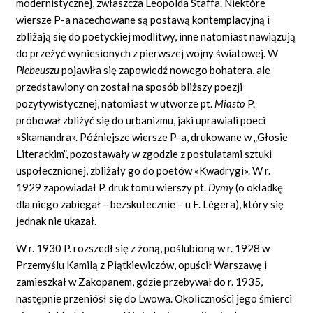
modernistycznej, zwłaszcza Leopolda Staffa. Niektóre
wiersze P-a nacechowane są postawą kontemplacyjną i
zbliżają się do poetyckiej modlitwy, inne natomiast nawiązują
do przeżyć wyniesionych z pierwszej wojny światowej. W
Plebeuszu
pojawiła się zapowiedź nowego bohatera, ale
przedstawiony on został na sposób bliższy poezji
pozytywistycznej, natomiast w utworze pt.
Miasto
P.
próbował zbliżyć się do urbanizmu, jaki uprawiali poeci
«Skamandra». Późniejsze wiersze P-a, drukowane w „Głosie
Literackim”, pozostawały w zgodzie z postulatami sztuki
uspołecznionej, zbliżały go do poetów «Kwadrygi». W r.
1929 zapowiadał P. druk tomu wierszy pt.
Dymy
(o okładkę
dla niego zabiegał – bezskutecznie – u F. Légera), który się
jednak nie ukazał.
W r. 1930 P. rozszedł się z żoną, poślubioną w r. 1928 w
Przemyślu Kamilą z Piątkiewiczów, opuścił Warszawę i
zamieszkał w Zakopanem, gdzie przebywał do r. 1935,
następnie przeniósł się do Lwowa. Okoliczności jego śmierci