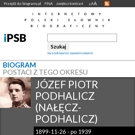
A
Przejdź do: biogramy.pl
FINA
zwiększ kontrast
A
A
wyszukiwanie zaawansowane
BIOGRAM
POSTACI Z TEGO OKRESU
JÓZEF PIOTR
PODHALICZ
(NAŁĘCZ-
PODHALICZ)
1899-11-26
-
po 1939