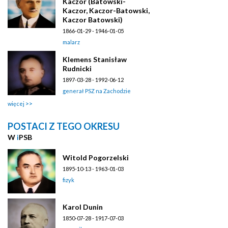
Kaczor (Batowski-
Kaczor, Kaczor-Batowski,
Kaczor Batowski)
1866-01-29 - 1946-01-05
malarz
Klemens Stanisław
Rudnicki
1897-03-28 - 1992-06-12
generał PSZ na Zachodzie
więcej
POSTACI Z TEGO OKRESU
W
i
PSB
Witold Pogorzelski
1895-10-13 - 1963-01-03
fizyk
Karol Dunin
1850-07-28 - 1917-07-03