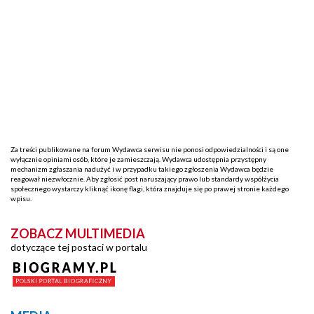
Za treści publikowane na forum Wydawca serwisu nie ponosi odpowiedzialności i są one
wyłącznie opiniami osób, które je zamieszczają. Wydawca udostępnia przystępny
mechanizm zgłaszania nadużyć i w przypadku takiego zgłoszenia Wydawca będzie
reagował niezwłocznie. Aby zgłosić post naruszający prawo lub standardy współżycia
społecznego wystarczy kliknąć ikonę flagi, która znajduje się po prawej stronie każdego
wpisu.
ZOBACZ MULTIMEDIA
dotyczące tej postaci w portalu