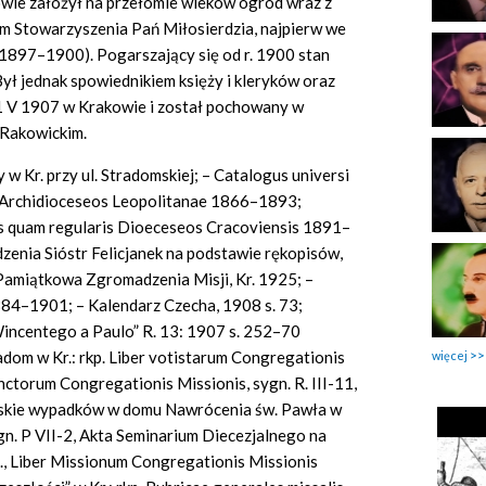
wie założył na przełomie wieków ogród wraz z
rem Stowarzyszenia Pań Miłosierdzia, najpierw we
1897–1900). Pogarszający się od r. 1900 stan
Był jednak spowiednikiem księży i kleryków oraz
 31 V 1907 w Krakowie i został pochowany w
Rakowickim.
w Kr. przy ul. Stradomskiej; – Catalogus universi
ris Archidioceseos Leopolitanae 1866–1893;
ris quam regularis Dioeceseos Cracoviensis 1891–
dzenia Sióstr Felicjanek na podstawie rękopisów,
a Pamiątkowa Zgromadzenia Misji, Kr. 1925; –
1884–1901; – Kalendarz Czecha, 1908 s. 73;
ncentego a Paulo” R. 13: 1907 s. 252–70
radom w Kr.: rkp. Liber votistarum Congregationis
więcej
functorum Congregationis Missionis, sygn. R. III-11,
arskie wypadków w domu Nawrócenia św. Pawła w
. P VII-2, Akta Seminarium Diecezjalnego na
, Liber Missionum Congregationis Missionis