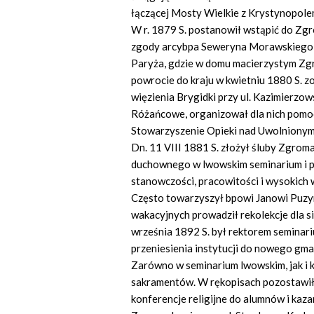
łączącej Mosty Wielkie z Krystynopole
W r. 1879 S. postanowił wstąpić do Zg
zgody arcybpa Seweryna Morawskiego na 
Paryża, gdzie w domu macierzystym Zgr
powrocie do kraju w kwietniu 1880 S. 
więzienia Brygidki przy ul. Kazimierzo
Różańcowe, organizował dla nich pomoc
Stowarzyszenie Opieki nad Uwolnionym
Dn. 11 VIII 1881 S. złożył śluby Zgrom
duchownego w lwowskim seminarium i pe
stanowczości, pracowitości i wysokich
Często towarzyszył bpowi Janowi Puzyni
wakacyjnych prowadził rekolekcje dla si
września 1892 S. był rektorem seminariu
przeniesienia instytucji do nowego gm
Zarówno w seminarium lwowskim, jak i 
sakramentów. W rękopisach pozostawił 
konferencje religijne do alumnów i kaza