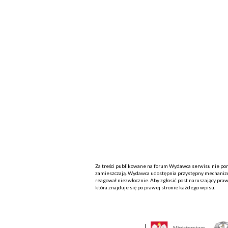
Za treści publikowane na forum Wydawca serwisu nie ponos
zamieszczają. Wydawca udostępnia przystępny mechanizm
reagował niezwłocznie. Aby zgłosić post naruszający praw
która znajduje się po prawej stronie każdego wpisu.