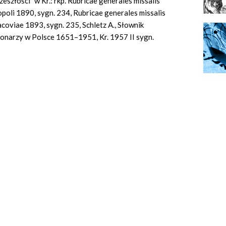
eszłości” w Kr.: rkp. Rubricae generales missalis
opoli 1890, sygn. 234, Rubricae generales missalis
acoviae 1893, sygn. 235, Schletz A., Słownik
onarzy w Polsce 1651–1951, Kr. 1957 II sygn.