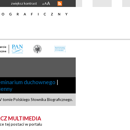
A
zwiększ kontrast
A
A
rcie
czne
seminarium duchownego
|
ienny
 tomie Polskiego Słownika Biograficznego.
CZ MULTIMEDIA
ce tej postaci w portalu