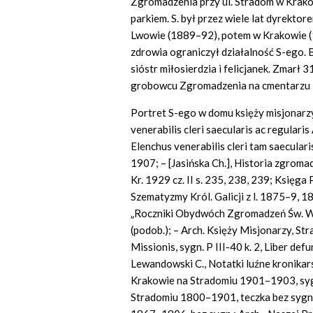
Zgromadzenia przy ul. Stradom w Krako
parkiem. S. był przez wiele lat dyrekto
Lwowie (1889–92), potem w Krakowie (
zdrowia ograniczył działalność S-ego. 
sióstr miłosierdzia i felicjanek. Zmarł
grobowcu Zgromadzenia na cmentarzu 
Portret S-ego w domu księży misjonarzy 
venerabilis cleri saecularis ac regula
Elenchus venerabilis cleri tam saecula
1907; – [Jasińska Ch.], Historia zgroma
Kr. 1929 cz. II s. 235, 238, 239; Księg
Szematyzmy Król. Galicji z l. 1875–9, 
„Roczniki Obydwóch Zgromadzeń Św. Wi
(podob.); – Arch. Księży Misjonarzy, St
Missionis, sygn. P III-40 k. 2, Liber de
Lewandowski C., Notatki luźne kronik
Krakowie na Stradomiu 1901–1903, sygn
Stradomiu 1800–1901, teczka bez sygn.