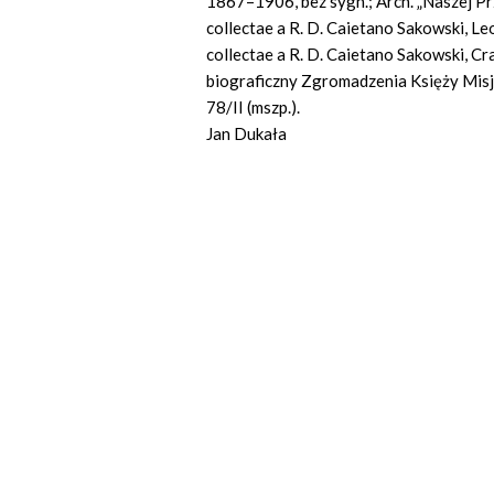
1867–1906, bez sygn.; Arch. „Naszej Prz
collectae a R. D. Caietano Sakowski, Le
collectae a R. D. Caietano Sakowski, Cr
biograficzny Zgromadzenia Księży Misj
78/II (mszp.).
Jan Dukała