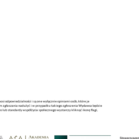
i odpowiedzialności i są one wyłącznie opiniami osób, które je
 zgłaszania nadużyć i w przypadku takiego zgłoszenia Wydawca będzie
o lub standardy współżycia społecznego wystarczy kliknąć ikonę flagi,