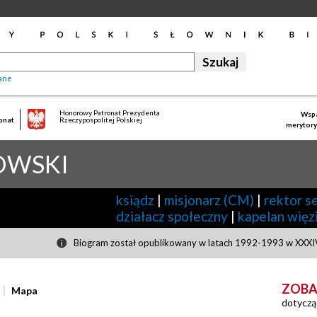
ane
Honorowy Patronat Prezydenta
Wspa
onat
Rzeczypospolitej Polskiej
merytory
OWSKI
ksiądz
|
misjonarz (CM)
|
rektor 
działacz społeczny
|
kapelan więz
Biogram został opublikowany w latach 1992-1993 w XXXIV
ZOBA
Mapa
dotyczą