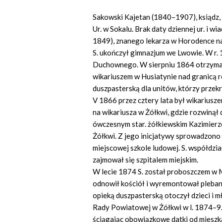
Sakowski Kajetan (1840–1907), ksiądz, 
Ur. w Sokalu. Brak daty dziennej ur. i w
1849), znanego lekarza w Horodence na
S. ukończył gimnazjum we Lwowie. W r.
Duchownego. W sierpniu 1864 otrzymał 
wikariuszem w Husiatynie nad granicą r
duszpasterską dla unitów, którzy przekr
V 1866 przez cztery lata był wikarius
na wikariusza w Żółkwi, gdzie rozwinął
ówczesnym star. żółkiewskim Kazimierze
Żółkwi. Z jego inicjatywy sprowadzono d
miejscowej szkole ludowej. S. współdzia
zajmował się szpitalem miejskim.
W lecie 1874 S. został proboszczem w 
odnowił kościół i wyremontował pleban
opieką duszpasterską otoczył dzieci i
Rady Powiatowej w Żółkwi w l. 1874–9
ściągając obowiązkowe datki od miesz