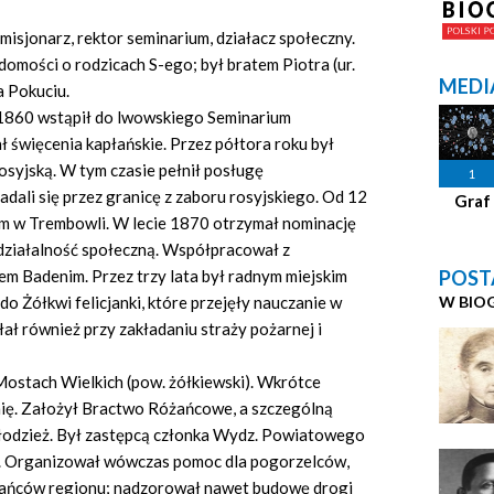
misjonarz, rektor seminarium, działacz społeczny.
iadomości o rodzicach S-ego; był bratem Piotra (ur.
MEDI
 Pokuciu.
 1860 wstąpił do lwowskiego Seminarium
święcenia kapłańskie. Przez półtora roku był
osyjską. W tym czasie pełnił posługę
1
adali się przez granicę z zaboru rosyjskiego. Od 12
Graf
zem w Trembowli. W lecie 1870 otrzymał nominację
 działalność społeczną. Współpracował z
POST
m Badenim. Przez trzy lata był radnym miejskim
W BIO
o Żółkwi felicjanki, które przejęły nauczanie w
łał również przy zakładaniu straży pożarnej i
Mostach Wielkich (pow. żółkiewski). Wkrótce
ię. Założył Bractwo Różańcowe, a szczególną
 młodzież. Był zastępcą członka Wydz. Powiatowego
. Organizował wówczas pomoc dla pogorzelców,
kańców regionu; nadzorował nawet budowę drogi