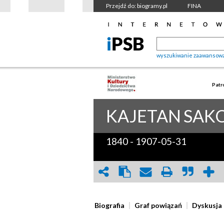
Przejdź do: biogramy.pl
FINA
wyszukiwanie zaawansow
Patr
KAJETAN
SAK
1840
-
1907-05-31
Biografia
Graf powiązań
Dyskusja