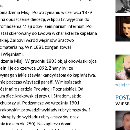
m.
romadzenia Misji. Po otrzymaniu w czerwcu 1879
opuszczenie diecezji, w lipcu t.r. wyjechał do
omadzenia Misji odbył seminarium internum. Po
został skierowany do Lwowa w charakterze kapelana
wskiej. Założył wśród więźniów Bractwo
 materialną. W r. 1881 zorganizował
i Więźniami.
adzenia Misji. W grudniu 1883 objął obowiązki ojca
łnił je do czerwca 1892. Znany był ze
 wymagań jakie stawiał kandydatom do kapłaństwa.
e podczas wizytacji parafii. W miesiącach
więcej
óstr miłosierdzia Prowincji Poznańskiej. Od
m diec. krakowskiej przy ul. Stradom, aż do
POST
achu przy ul. Podzamcze we wrześniu 1901.
W
i
PSB
krakowskim prowadził wykłady rubryk mszy św. i
skrypty do wykładu rubryk mszy św. oraz
nia (razem ok. 250). Na zapleczu domu