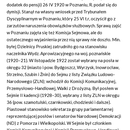
dodatek do pensji) 26 IV 1920 w Poznaniu, R. podał się do
dymisji. Stanął na własny wniosek przed Trybunałem
Dyscyplinarnym w Poznaniu, który 25 VI t.r, oczyścił go z
zarzutów naruszenia obowiązków służbowych. Sprawą zajść
w Poznaniu zajęła się też Komisja Sejmowa, ale do
ostatecznego wyjaśnienia przez nią sprawy nie doszło. Min.
byłej Dzielnicy Pruskiej zatrudniło go na stanowisku
naczelnika Wydz. Aprowizacyjnego na woj. poznańskie
(1920–21). W listopadzie 1922 został wybrany na posła w
okręgu 32 (miasto i pow. Bydgoszcz, Wyrzysk, Inowrocław,
Strzelno, Szubin i Żnin) do Sejmu z listy Związku Ludowo-
Narodowego (ZLN); wchodził do Komisji Komunikacyjnej,
Przemysłowo-Handlowej, Walki z Drożyzną. Był posłem w
Sejmie II kadencji (1928–30), wybrany z listy ZLN w okręgu
36 (pow. szamotulski, czarnkowski, chodzieski i dalsze).
Piastował stanowisko sekretarza grupy parlamentarnej
reprezentującej posłów i senatorów Narodowej Demokracji
(ND) z Pomorza i Wielkopolski. W Sejmie był członkiem
Komisji Komunikacyjnej i Komisji Przemysłowo-Handlowej.