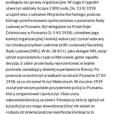
podlegały mu sprawy organizacyjne. W ciągu 6 tygodni
utworzył oddziały liczące 2 800 osób. Dn. 13 XI 1918
urządził wiec z udziałem Wojciecha Korfantego, podczas
którego poinformowano społeczeństwo o powstaniu Rady
Ludowej w Poznaniu. Był delegatem na Polski Sejm
Dzielnicowy w Poznaniu (3–5 XII 1918), członkiem jego
komisji organizacyjnej i komisji wyborczej i został wybrany
na członka prezydium i sekretarza 80-osobowej Naczelnej
Rady Ludowej (NRL). W dn. 18 XII t.r. jako delegat NRL wziął
udział w posiedzeniu rządu w Warszawie, gdzie zapadła
decyzja, iż zabór pruski będą reprezentować w Sejmie
posłowie zasiadający dawniej w parlamencie Rzeszy. Po
powrocie uczestniczył w walkach na ulicach Poznania 27 XII
1918, za co otrzymał Krzyż Walecznych. W styczniu 1919
został pierwszym polskim prezydentem policji w Poznaniu,
którą zorganizował i spolszczył. Obarczony
odpowiedzialnością za śmierć 9 kolejarzy, którzy zginęli od
kul policji przez niego dowodzonej (choć nie wydał on
rozkazu strzelania) podczas manifestacji kolejarzy (o