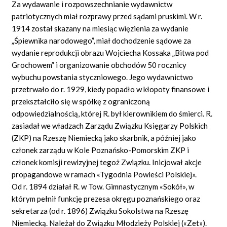
Za wydawanie i rozpowszechnianie wydawnictw
patriotycznych miał rozprawy przed sądami pruskimi. W r.
1914 został skazany na miesiąc więzienia za wydanie
„Śpiewnika narodowego”, miał dochodzenie sądowe za
wydanie reprodukcji obrazu Wojciecha Kossaka „Bitwa pod
Grochowem” i organizowanie obchodów 50 rocznicy
wybuchu powstania styczniowego. Jego wydawnictwo
przetrwało do r. 1929, kiedy popadło w kłopoty finansowe i
przekształciło się w spółkę z ograniczoną
odpowiedzialnością, której R. był kierownikiem do śmierci. R.
zasiadał we władzach Zarządu Związku Księgarzy Polskich
(ZKP) na Rzeszę Niemiecką jako skarbnik, a później jako
członek zarządu w Kole Poznańsko-Pomorskim ZKP i
członek komisji rewizyjnej tegoż Związku. Inicjował akcje
propagandowe w ramach «Tygodnia Powieści Polskiej».
Od r. 1894 działał R. w Tow. Gimnastycznym «Sokół», w
którym pełnił funkcję prezesa okręgu poznańskiego oraz
sekretarza (od r. 1896) Związku Sokolstwa na Rzeszę
Niemiecką. Należał do Związku Młodzieży Polskiej («Zet»).