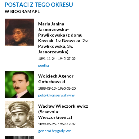
POSTACI Z TEGO OKRESU
W BIOGRAMY.PL
Maria Janina
Jasnorzewska-
Pawlikowska (z domu
Kossak, 1.v. Bzowska, 2.v.
Pawlikowska, 3.v.
Jasnorzewska)
1891-11-24 - 1945-07-09
poetka
Wojciech Agenor
Gołuchowski
1888-09-13 - 1960-06-20
polityk konserwatywny
Wacław Wieczorkiewicz
(Scaevola-
Wieczorkiewicz)
1890-06-25 - 1969-12-07
generał brygady WP