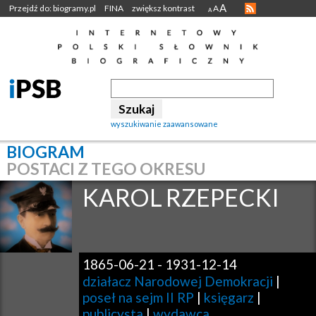
A
Przejdź do: biogramy.pl
FINA
zwiększ kontrast
A
A
wyszukiwanie zaawansowane
BIOGRAM
POSTACI Z TEGO OKRESU
KAROL
RZEPECKI
1865-06-21
-
1931-12-14
działacz Narodowej Demokracji
|
poseł na sejm II RP
|
księgarz
|
publicysta
|
wydawca