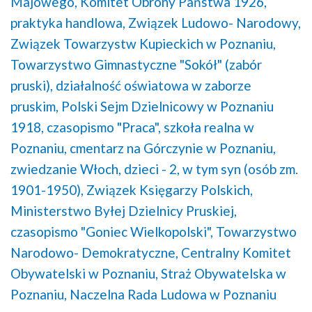
Majowego,
Komitet Obrony Państwa 1926,
praktyka handlowa,
Związek Ludowo- Narodowy,
Związek Towarzystw Kupieckich w Poznaniu,
Towarzystwo Gimnastyczne "Sokół" (zabór
pruski),
działalność oświatowa w zaborze
pruskim,
Polski Sejm Dzielnicowy w Poznaniu
1918,
czasopismo "Praca",
szkoła realna w
Poznaniu,
cmentarz na Górczynie w Poznaniu,
zwiedzanie Włoch,
dzieci - 2, w tym syn (osób zm.
1901-1950),
Związek Księgarzy Polskich,
Ministerstwo Byłej Dzielnicy Pruskiej,
czasopismo "Goniec Wielkopolski",
Towarzystwo
Narodowo- Demokratyczne,
Centralny Komitet
Obywatelski w Poznaniu,
Straż Obywatelska w
Poznaniu,
Naczelna Rada Ludowa w Poznaniu