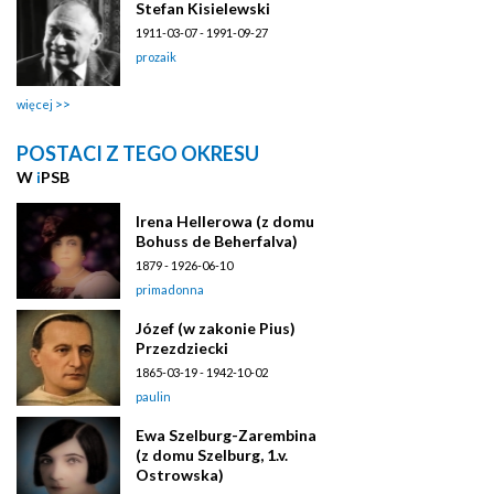
Stefan Kisielewski
1911-03-07 - 1991-09-27
prozaik
więcej
POSTACI Z TEGO OKRESU
W
i
PSB
Irena Hellerowa (z domu
Bohuss de Beherfalva)
1879 - 1926-06-10
primadonna
Józef (w zakonie Pius)
Przezdziecki
1865-03-19 - 1942-10-02
paulin
Ewa Szelburg-Zarembina
(z domu Szelburg, 1.v.
Ostrowska)