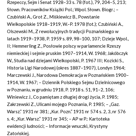
Rzepeccy, Sejm i Senat 1928–33 s. 78 (fot.), 79, 204–5, 213;
Słown. Pracowników Książki Pol.; Wpol. Słown. Biogr.; –
Czubiński A., Grot Z., Miśkiewicz B., Powstanie
Wielkopolskie 1918–1919, W.–P. 1978 (fot.); Czubiński A.,
Olszewski M., Z rewolucyjnych tradycji Poznańskiego w
latach 1919–1938, P. 1959 s. 89, 98–100, 107; Dzieje Wpol.,
II; Hemmerling Z., Posłowie polscy w parlamencie Rzeszy
niemieckiej i sejmie pruskim 1907–1914, W. 1968; Jakóbczyk
W., Studia nad dziejami Wielkopolski, P. 1967 III; Kozicki S.,
Historia Ligi Narodowej (okres 1887–1907), Londyn 1964;
Marczewski J., Narodowa Demokracja w Poznańskiem 1900–
1914, W. 1967; – Dziennik Polskiego Sejmu Dzielnicowego
w Poznaniu, w grudniu 1918, P. 1918 s. 51, 91–2, 106;
Winiewicz J., Co pamiętam z długiej drogi życia, P. 1985;
Zakrzewski Z., Ulicami mojego Poznania, P. 1985; – „Gaz.
Warsz.” 1931 nr 381; „Kur. Pozn.” 1931 nr 574 s. 2, 3, nr 576
s. 4; „Kur. Warsz.” 1931 nr 345; – AP w P.: Kartoteka
ewidencji ludności; – Informacje wnuczki, Krystyny
Zatońskiej.