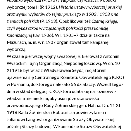
wyborczej tom II (P. 1912),
Historia ustawy wyborczej pruskiej
oraz wyniki wyborów do sejmu pruskiego w 1903 i 1908 r. na
ziemiach polskich
(P. 1913). Opublikował też
Czarną Księgę
,
czyli wykaz szkód wyrządzonych polskości przez komisję
kolonizacyjną
(Lw. 1906). W l. 1905–7 działał także na
Mazurach, m. in. w r. 1907 organizował tam kampanię
wyborczą.
W czasie pierwszej wojny światowej R. kierował z Antonim
Wysockim Tajną Organizacją Niepodległościową. W dn. 10
XI 1918 był wraz z Władysławem Seydą inicjatorem
ujawnienia się Centralnego Komitetu Obywatelskiego (CKO)
w Poznaniu, do którego należało 56 działaczy. Wszedł tegoż
dnia w skład delegacji CKO, która udała się na rozmowy z
władzami niemieckimi, aby usunąć ze stanowiska
przewodniczącego Rady Żołnierskiej gen. Hahna. Dn. 11 XI
1918 Rada Żołnierska i Robotnicza powierzyła mu i
Julianowi Langowi organizowanie Straży Obywatelskiej,
później Straży Ludowej. W komendzie Straży Obywatelskiej