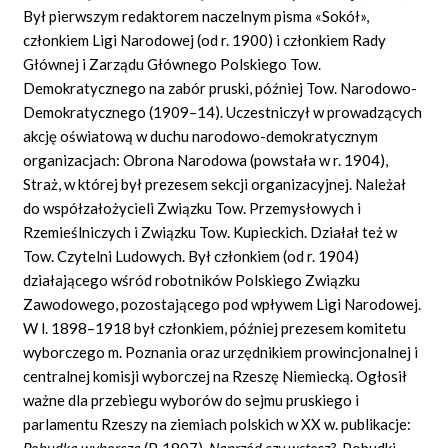
Był pierwszym redaktorem naczelnym pisma «Sokół»,
członkiem Ligi Narodowej (od r. 1900) i członkiem Rady
Głównej i Zarządu Głównego Polskiego Tow.
Demokratycznego na zabór pruski, później Tow. Narodowo-
Demokratycznego (1909–14). Uczestniczył w prowadzących
akcję oświatową w duchu narodowo-demokratycznym
organizacjach: Obrona Narodowa (powstała w r. 1904),
Straż, w której był prezesem sekcji organizacyjnej. Należał
do współzałożycieli Związku Tow. Przemysłowych i
Rzemieślniczych i Związku Tow. Kupieckich. Działał też w
Tow. Czytelni Ludowych. Był członkiem (od r. 1904)
działającego wśród robotników Polskiego Związku
Zawodowego, pozostającego pod wpływem Ligi Narodowej.
W l. 1898–1918 był członkiem, później prezesem komitetu
wyborczego m. Poznania oraz urzędnikiem prowincjonalnej i
centralnej komisji wyborczej na Rzeszę Niemiecką. Ogłosił
ważne dla przebiegu wyborów do sejmu pruskiego i
parlamentu Rzeszy na ziemiach polskich w XX w. publikacje:
Pobudka wyborcza
(P. 1907),
Naprzód czy wstecz?
, Pobudki