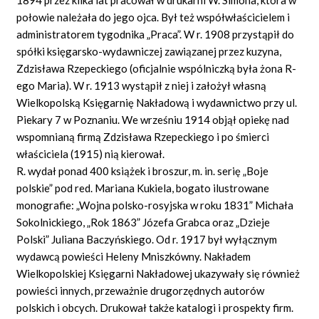
połowie należała do jego ojca. Był też współwłaścicielem i
administratorem tygodnika „Praca”. W r. 1908 przystąpił do
spółki księgarsko-wydawniczej zawiązanej przez kuzyna,
Zdzisława Rzepeckiego (oficjalnie wspólniczką była żona R-
ego Maria). W r. 1913 wystąpił z niej i założył własną
Wielkopolską Księgarnię Nakładową i wydawnictwo przy ul.
Piekary 7 w Poznaniu. We wrześniu 1914 objął opiekę nad
wspomnianą firmą Zdzisława Rzepeckiego i po śmierci
właściciela (1915) nią kierował.
R. wydał ponad 400 książek i broszur, m. in. serię „Boje
polskie” pod red. Mariana Kukiela, bogato ilustrowane
monografie: „Wojna polsko-rosyjska w roku 1831” Michała
Sokolnickiego, „Rok 1863” Józefa Grabca oraz „Dzieje
Polski” Juliana Baczyńskiego. Od r. 1917 był wyłącznym
wydawcą powieści Heleny Mniszkówny. Nakładem
Wielkopolskiej Księgarni Nakładowej ukazywały się również
powieści innych, przeważnie drugorzędnych autorów
polskich i obcych. Drukował także katalogi i prospekty firm.