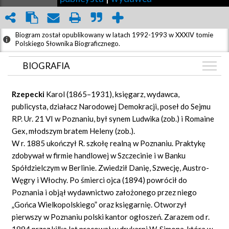
Biogram został opublikowany w latach 1992-1993 w XXXIV tomie
Polskiego Słownika Biograficznego.
BIOGRAFIA
BIOGRAFIA
Rzepecki
Karol (1865–1931), księgarz, wydawca,
ZDJĘCIA
publicysta, działacz Narodowej Demokracji, poseł do Sejmu
(3)
RP. Ur. 21 VI w Poznaniu, był synem Ludwika (zob.) i Romaine
CIEKAWOSTKI
(1)
Gex, młodszym bratem Heleny (zob.).
GRAF POWIĄZAŃ
W r. 1885 ukończył R. szkołę realną w Poznaniu. Praktykę
zdobywał w firmie handlowej w Szczecinie i w Banku
DYSKUSJA
Spółdzielczym w Berlinie. Zwiedził Danię, Szwecję, Austro-
Mapa
Węgry i Włochy. Po śmierci ojca (1894) powrócił do
Poznania i objął wydawnictwo założonego przez niego
„Gońca Wielkopolskiego” oraz księgarnię. Otworzył
pierwszy w Poznaniu polski kantor ogłoszeń. Zarazem od r.
1894 przez kilka lat pracował w drukarni W. Simona, która w