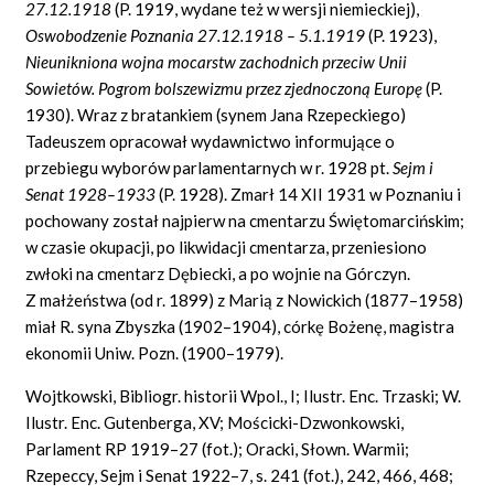
27.12.1918
(P. 1919, wydane też w wersji niemieckiej),
Oswobodzenie Poznania 27.12.1918 – 5.1.1919
(P. 1923),
Nieunikniona wojna mocarstw zachodnich przeciw Unii
Sowietów. Pogrom bolszewizmu przez zjednoczoną Europę
(P.
1930). Wraz z bratankiem (synem Jana Rzepeckiego)
Tadeuszem opracował wydawnictwo informujące o
przebiegu wyborów parlamentarnych w r. 1928 pt.
Sejm i
Senat 1928–1933
(P. 1928). Zmarł 14 XII 1931 w Poznaniu i
pochowany został najpierw na cmentarzu Świętomarcińskim;
w czasie okupacji, po likwidacji cmentarza, przeniesiono
zwłoki na cmentarz Dębiecki, a po wojnie na Górczyn.
Z małżeństwa (od r. 1899) z Marią z Nowickich (1877–1958)
miał R. syna Zbyszka (1902–1904), córkę Bożenę, magistra
ekonomii Uniw. Pozn. (1900–1979).
Wojtkowski, Bibliogr. historii Wpol., I; Ilustr. Enc. Trzaski; W.
Ilustr. Enc. Gutenberga, XV; Mościcki-Dzwonkowski,
Parlament RP 1919–27 (fot.); Oracki, Słown. Warmii;
Rzepeccy, Sejm i Senat 1922–7, s. 241 (fot.), 242, 466, 468;