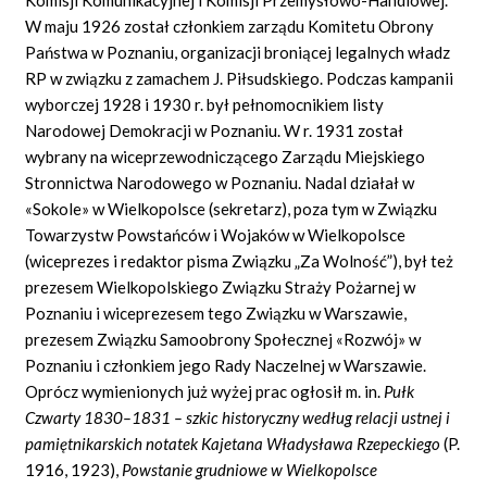
W maju 1926 został członkiem zarządu Komitetu Obrony
Państwa w Poznaniu, organizacji broniącej legalnych władz
RP w związku z zamachem J. Piłsudskiego. Podczas kampanii
wyborczej 1928 i 1930 r. był pełnomocnikiem listy
Narodowej Demokracji w Poznaniu. W r. 1931 został
wybrany na wiceprzewodniczącego Zarządu Miejskiego
Stronnictwa Narodowego w Poznaniu. Nadal działał w
«Sokole» w Wielkopolsce (sekretarz), poza tym w Związku
Towarzystw Powstańców i Wojaków w Wielkopolsce
(wiceprezes i redaktor pisma Związku „Za Wolność”), był też
prezesem Wielkopolskiego Związku Straży Pożarnej w
Poznaniu i wiceprezesem tego Związku w Warszawie,
prezesem Związku Samoobrony Społecznej «Rozwój» w
Poznaniu i członkiem jego Rady Naczelnej w Warszawie.
Oprócz wymienionych już wyżej prac ogłosił m. in.
Pułk
Czwarty 1830–1831 – szkic historyczny według relacji ustnej i
pamiętnikarskich notatek Kajetana Władysława Rzepeckiego
(P.
1916, 1923),
Powstanie grudniowe w Wielkopolsce