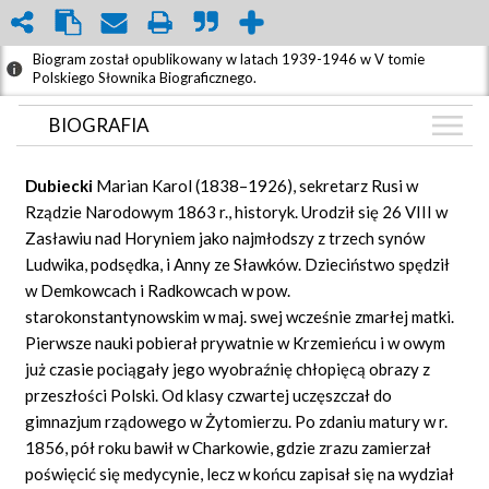
Biogram został opublikowany w latach 1939-1946 w V tomie
Polskiego Słownika Biograficznego.
BIOGRAFIA
BIOGRAFIA
Dubiecki
Marian Karol (1838–1926), sekretarz Rusi w
GRAF POWIĄZAŃ
Rządzie Narodowym 1863 r., historyk. Urodził się 26 VIII w
Zasławiu nad Horyniem jako najmłodszy z trzech synów
DYSKUSJA
Ludwika, podsędka, i Anny ze Sławków. Dzieciństwo spędził
Mapa
w Demkowcach i Radkowcach w pow.
starokonstantynowskim w maj. swej wcześnie zmarłej matki.
Pierwsze nauki pobierał prywatnie w Krzemieńcu i w owym
już czasie pociągały jego wyobraźnię chłopięcą obrazy z
przeszłości Polski. Od klasy czwartej uczęszczał do
gimnazjum rządowego w Żytomierzu. Po zdaniu matury w r.
1856, pół roku bawił w Charkowie, gdzie zrazu zamierzał
poświęcić się medycynie, lecz w końcu zapisał się na wydział