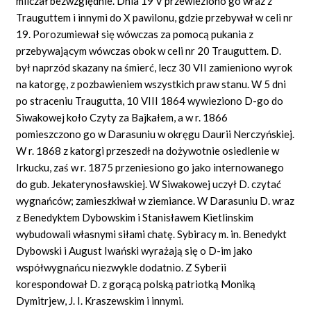
milczał bezwzględnie. Dnia 19 V przewieziono go wraz z
Trauguttem i innymi do X pawilonu, gdzie przebywał w celi nr
19. Porozumiewał się wówczas za pomocą pukania z
przebywającym wówczas obok w celi nr 20 Trauguttem. D.
był naprzód skazany na śmierć, lecz 30 VII zamieniono wyrok
na katorgę, z pozbawieniem wszystkich praw stanu. W 5 dni
po straceniu Traugutta, 10 VIII 1864 wywieziono D-go do
Siwakowej koło Czyty za Bajkałem, a w r. 1866
pomieszczono go w Darasuniu w okręgu Daurii Nerczyńskiej.
W r. 1868 z katorgi przeszedł na dożywotnie osiedlenie w
Irkucku, zaś w r. 1875 przeniesiono go jako internowanego
do gub. Jekaterynosławskiej. W Siwakowej uczył D. czytać
wygnańców; zamieszkiwał w ziemiance. W Darasuniu D. wraz
z Benedyktem Dybowskim i Stanisławem Kietlinskim
wybudowali własnymi siłami chatę. Sybiracy m. in. Benedykt
Dybowski i August Iwański wyrażają się o D-im jako
współwygnańcu niezwykle dodatnio. Z Syberii
korespondował D. z gorącą polską patriotką Moniką
Dymitrjew, J. I. Kraszewskim i innymi.