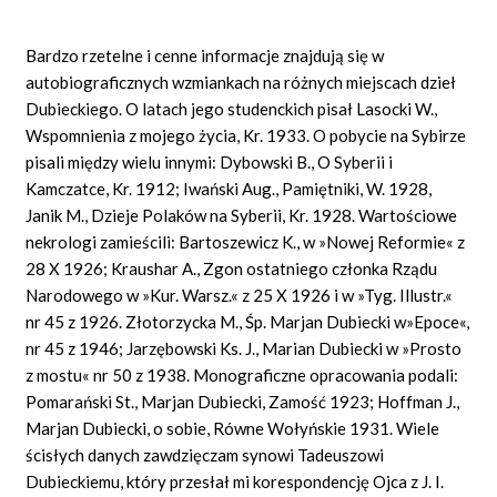
Bardzo rzetelne i cenne informacje znajdują się w
autobiograficznych wzmiankach na różnych miejscach dzieł
Dubieckiego. O latach jego studenckich pisał Lasocki W.,
Wspomnienia z mojego życia, Kr. 1933. O pobycie na Sybirze
pisali między wielu innymi: Dybowski B., O Syberii i
Kamczatce, Kr. 1912; Iwański Aug., Pamiętniki, W. 1928,
Janik M., Dzieje Polaków na Syberii, Kr. 1928. Wartościowe
nekrologi zamieścili: Bartoszewicz K., w »Nowej Reformie« z
28 X 1926; Kraushar A., Zgon ostatniego członka Rządu
Narodowego w »Kur. Warsz.« z 25 X 1926 i w »Tyg. Illustr.«
nr 45 z 1926. Złotorzycka M., Śp. Marjan Dubiecki w»Epoce«,
nr 45 z 1946; Jarzębowski Ks. J., Marian Dubiecki w »Prosto
z mostu« nr 50 z 1938. Monograficzne opracowania podali:
Pomarański St., Marjan Dubiecki, Zamość 1923; Hoffman J.,
Marjan Dubiecki, o sobie, Równe Wołyńskie 1931. Wiele
ścisłych danych zawdzięczam synowi Tadeuszowi
Dubieckiemu, który przesłał mi korespondencję Ojca z J. I.