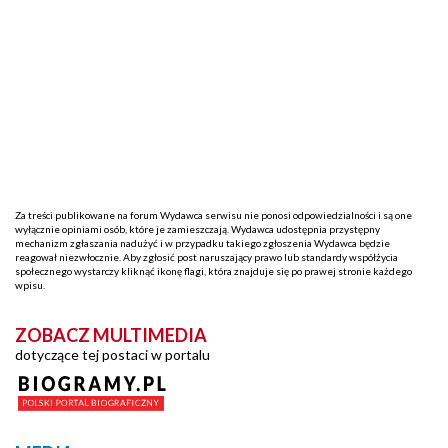
Za treści publikowane na forum Wydawca serwisu nie ponosi odpowiedzialności i są one
wyłącznie opiniami osób, które je zamieszczają. Wydawca udostępnia przystępny
mechanizm zgłaszania nadużyć i w przypadku takiego zgłoszenia Wydawca będzie
reagował niezwłocznie. Aby zgłosić post naruszający prawo lub standardy współżycia
społecznego wystarczy kliknąć ikonę flagi, która znajduje się po prawej stronie każdego
wpisu.
ZOBACZ MULTIMEDIA
dotyczące tej postaci w portalu