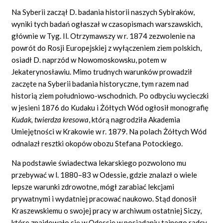
Na Syberii zaczął D. badania historii naszych Sybiraków,
wyniki tych badań ogłaszał w czasopismach warszawskich,
głównie w Tyg. Il. Otrzymawszy w r. 1874 zezwolenie na
powrót do Rosji Europejskiej z wyłączeniem ziem polskich,
osiadł D. naprzód w Nowomoskowsku, potem w
Jekaterynosławiu. Mimo trudnych warunków prowadził
zaczęte na Syberii badania historyczne, tym razem nad
historią ziem południowo-wschodnich. Po odbyciu wycieczki
w jesieni 1876 do Kudaku i Żółtych Wód ogłosił monografię
Kudak, twierdza kresowa
, którą nagrodziła Akademia
Umiejętności w Krakowie w r. 1879. Na polach Żółtych Wód
odnalazł resztki okopów obozu Stefana Potockiego.
Na podstawie świadectwa lekarskiego pozwolono mu
przebywać w l. 1880–83 w Odessie, gdzie znalazł o wiele
lepsze warunki zdrowotne, mógł zarabiać lekcjami
prywatnymi i wydatniej pracować naukowo. Stąd donosił
Kraszewskiemu o swojej pracy w archiwum ostatniej Siczy,
które znajdowało się w Odessie w posiadaniu tajnego radcy