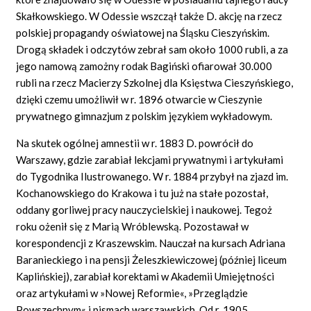
Skałkowskiego. W Odessie wszczął także D. akcję na rzecz
polskiej propagandy oświatowej na Śląsku Cieszyńskim.
Drogą składek i odczytów zebrał sam około 1000 rubli, a za
jego namową zamożny rodak Bagiński ofiarował 30.000
rubli na rzecz Macierzy Szkolnej dla Księstwa Cieszyńskiego,
dzięki czemu umożliwił w r. 1896 otwarcie w Cieszynie
prywatnego gimnazjum z polskim językiem wykładowym.
Na skutek ogólnej amnestii w r. 1883 D. powrócił do
Warszawy, gdzie zarabiał lekcjami prywatnymi i artykułami
do Tygodnika Ilustrowanego. W r. 1884 przybył na zjazd im.
Kochanowskiego do Krakowa i tu już na stałe pozostał,
oddany gorliwej pracy nauczycielskiej i naukowej. Tegoż
roku ożenił się z Marią Wróblewską. Pozostawał w
korespondencji z Kraszewskim. Nauczał na kursach Adriana
Baranieckiego i na pensji Żeleszkiewiczowej (później liceum
Kaplińskiej), zarabiał korektami w Akademii Umiejętności
oraz artykułami w »Nowej Reformie«, »Przeglądzie
Powszechnym« i pismach warszawskich. Od r. 1905