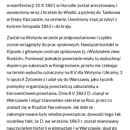
w manifestacji 10 X 1861 w Horodle został aresztowany i
wywieziony wraz z bratem do Wiatki, a później do Tambowa
w Stepy Kipczackie, na zesłanie. Uwolniony stąd, przybył z
końcem listopada 1862 r. do kraju.
Zastał na Wołyniu wrzenie przedpowstaniowe i szybko
został wciągnięty do prac spiskowych. Nawiązał kontakt w
Kijowie z głównym centrum spiskowym tj. »Wydziałem ziem
Ruskich«. Ponieważ jednakże powstanie miało tu wybuchnąć
dopiero po sukcesach w Kongresówce, przeto nie czekając
na termin wybuchu oznaczony na 8 V dla Wołynia i Ukrainy, 3
V opuścił Żytomierz i udał się do Warszawy, jako łącznik
pomiędzy organizacją powstańczą zabużańską a
kierownictwem powstania. Dnia 8 V 1863 D. stanął w
Warszawie i objął stanowisko sekretarza Rusi, przez co
znalazł się w Rządzie Narodowym. Jak dobrze
zakonspirowane były władze powstańcze, dowodzi tego tak
osobliwy fakt, że D. we wrześniu 1863 r. został mianowany
nauczycielem historii w gimnazjum I w Warszawie, skąd go