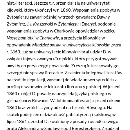
hist.-literacki. Jeszcze t. r. przeniósł się na uniwersytet
kijowski, który ukończył w r. 1860. Wspomnienia z pobytu w
Żytomierzu zawarł później w trzech gawędach:
Dawny
Żytomierz
,
J. I. Kraszewski w Żytomierzu
i
Emeryci
, podobnie
wspomnienia z pobytu w Charkowie opowiedział w szkicu
Nasze pamiątki w Charkowie
, a przeżycia kijowskie w
opowiadaniu
Młodzież polska w uniwersytecie kijowskim przed
r. 1863.
Już na uniwersytecie kijowskim brał udział D. w
związku tajnym zwanym »Trojnicki«, który przygotowywał
umysły do przyszłego powstania. Zresztą interesowały go
szczególnie sprawy literackie. Z ramienia kolegów-literatów
należał do deputacji, wysłanej do władz uniwersyteckich z
prośbą o wznowienie lektoratu literatury polskiej. W jesieni
1860 r. objął D. posadę nauczyciela języka polskiego w
gimnazjum w Równem. W dobie »manifestacji« przed rokiem
1863 brał w nich czynny udział na terenie Równego. Na
skutek podejrzeń o działalność patriotyczną i spiskową w
lipcu 1861 r. został D. zwolniony z posady i osiadł u swego
brata Aleksandra w Smolawie pod Beresteczkiem. Za udział