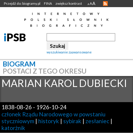
A
Przejdź do: biogramy.pl
FINA
zwiększ kontrast
A
A
wyszukiwanie zaawansowane
BIOGRAM
POSTACI Z TEGO OKRESU
MARIAN KAROL
DUBIECKI
1838-08-26
-
1926-10-24
członek Rządu Narodowego w powstaniu
styczniowym
|
historyk
|
sybirak
|
zesłaniec
|
katorżnik