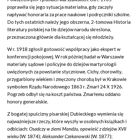
poprawiła się jego sytuacja materialna, gdy zaczęły
napływać honoraria za prace naukowe i podręczniki szkolne.
Do tych ostatnich należy jego obszerna, 2-tomowa Historia
literatury polskiej na tle dziejów narodu skreślona,
przeznaczona głównie dla kształcącej się młodzieży.
W r. 1918 zgłosił gotowość współpracy jako ekspert w
konferencji pokojowej. W rok później badał w Warszawie
materiały sądowe i policyjne do dziejów martyrologii
uwięzionych za powstanie styczniowe. Cichy, chorowity,
przygarbiony wiekiem i zmęczony chorobą był w Krakowie
symbolem Rządu Narodowego 1863 r. Zmarł 24 X 1926.
Pogrzeb odbył się na koszt państwa. Zmarłemu oddano
honory generalskie.
Z bogatej spuścizny pisarskiej Dubieckiego wymienia się
najważniejsze rzeczy, które wyszły w osobnych książkach i
odbiciach:
Osadczy w ziemi Mandżu, opowieść z dziejów XVII
wieku
(W. 1874);
Aleksander Czekanowski
(W. 1877);