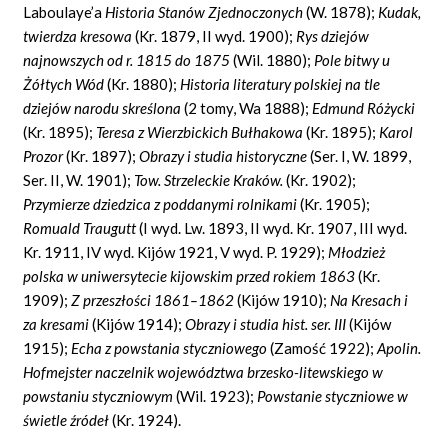
Laboulaye’a
Historia Stanów Zjednoczonych
(W. 1878);
Kudak,
twierdza kresowa
(Kr. 1879, II wyd. 1900);
Rys dziejów
najnowszych od r. 1815 do 1875
(Wil. 1880);
Pole bitwy u
Żółtych Wód
(Kr. 1880);
Historia literatury polskiej na tle
dziejów narodu skreślona
(2 tomy, Wa 1888);
Edmund Różycki
(Kr. 1895);
Teresa z Wierzbickich Bułhakowa
(Kr. 1895);
Karol
Prozor
(Kr. 1897);
Obrazy i studia historyczne
(Ser. I, W. 1899,
Ser. II, W. 1901);
Tow.
Strzeleckie Kraków.
(Kr. 1902);
Przymierze dziedzica z poddanymi rolnikami
(Kr. 1905);
Romuald Traugutt
(I wyd. Lw. 1893, II wyd. Kr. 1907, III wyd.
Kr. 1911, IV wyd. Kijów 1921, V wyd. P. 1929);
Młodzież
polska w uniwersytecie kijowskim przed rokiem 1863
(Kr.
1909);
Z przeszłości 1861–1862
(Kijów 1910);
Na Kresach i
za kresami
(Kijów 1914);
Obrazy i studia hist. ser. III
(Kijów
1915);
Echa z powstania styczniowego
(Zamość 1922);
Apolin.
Hofmejster naczelnik województwa brzesko-litewskiego w
powstaniu styczniowym
(Wil. 1923);
Powstanie styczniowe w
świetle źródeł
(Kr. 1924).