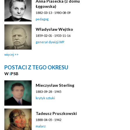
Anna Piasecka (z domu
Łęgowska)
1882-03-13 - 1980-08-09
pedagog
Władysław Wejtko
1859-02-01 - 1933-11-16
generał dywizji WP
więcej
POSTACI Z TEGO OKRESU
W
i
PSB
Mieczysław Sterling
1883-09-28 - 1945
krytyk sztuki
Tadeusz Pruszkowski
1888-04-05 - 1942
malarz