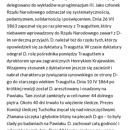
delegowano do wykładów w progimnazjum III. Jako członek
Rządu Narodowego odznaczał się systematycznością,
pedantyzmem, solidarnością i poświęceniem. Dnia 26 VII
1863 zapoznał się po raz pierwszy z Trauguttem, który
niebawem wprowadzony do Rządu Narodowego zawarł z D-
im serdeczną przyjaźń. D. należał też do rzędu tych, którzy
opowiedzieli się za dyktaturą Traugutta. W czasie dyktatury
odegrał D. rolę pośrednika pomiędzy Trauguttem a
dyrektorem spraw zagranicznych Henrykiem Krajewskim.
Wzajemny stosunek z dyktatorem jeszcze się zacieśnił i
nabrał charakteru przywiązania synowskiego ze strony D-
go do starszego wiekiem Traugutta. Dnia 10 IV 1864 po
krótkiej rewizji został D. aresztowany i osadzony na
Pawiaku. Tam został zamknięty w celi numer 44 dolnego
piętra. Około 40 dni trwało to więzienie śledcze. Prezes
Komisji śledczej Tuchołka znęcał się nad nieszczęśliwymi.
Złamana szczęka i głębokie blizny na plecach D-go – to były
ślady po badaniach na Pawiaku. D. zachował całą godność i