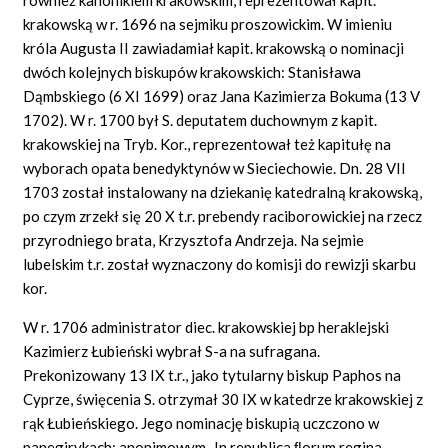
krakowską w r. 1696 na sejmiku proszowickim. W imieniu
króla Augusta II zawiadamiał kapit. krakowską o nominacji
dwóch kolejnych biskupów krakowskich: Stanisława
Dąmbskiego (6 XI 1699) oraz Jana Kazimierza Bokuma (13 V
1702). W r. 1700 był S. deputatem duchownym z kapit.
krakowskiej na Tryb. Kor., reprezentował też kapitułę na
wyborach opata benedyktynów w Sieciechowie. Dn. 28 VII
1703 został instalowany na dziekanię katedralną krakowską,
po czym zrzekł się 20 X t.r. prebendy raciborowickiej na rzecz
przyrodniego brata, Krzysztofa Andrzeja. Na sejmie
lubelskim t.r. został wyznaczony do komisji do rewizji skarbu
kor.
W r. 1706 administrator diec. krakowskiej bp heraklejski
Kazimierz Łubieński wybrał S-a na sufragana.
Prekonizowany 13 IX t.r., jako tytularny biskup Paphos na
Cyprze, święcenia S. otrzymał 30 IX w katedrze krakowskiej z
rąk Łubieńskiego. Jego nominację biskupią uczczono w
panegirykach: anonimowym „In republica ﬂorum regina