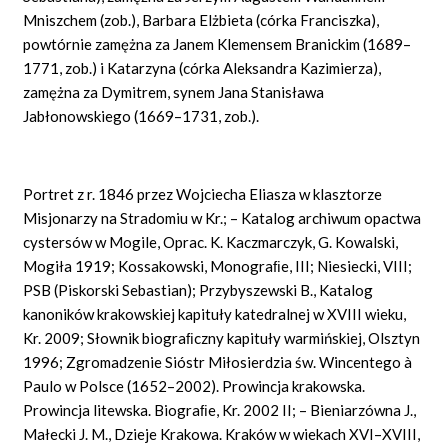
Mniszchem (zob.), Barbara Elżbieta (córka Franciszka),
powtórnie zamężna za Janem Klemensem Branickim (1689–
1771, zob.) i Katarzyna (córka Aleksandra Kazimierza),
zamężna za Dymitrem, synem Jana Stanisława
Jabłonowskiego (1669–1731, zob.).
Portret z r. 1846 przez Wojciecha Eliasza w klasztorze
Misjonarzy na Stradomiu w Kr.; – Katalog archiwum opactwa
cystersów w Mogile, Oprac. K. Kaczmarczyk, G. Kowalski,
Mogiła 1919; Kossakowski, Monograﬁe, III; Niesiecki, VIII;
PSB (Piskorski Sebastian); Przybyszewski B., Katalog
kanoników krakowskiej kapituły katedralnej w XVIII wieku,
Kr. 2009; Słownik biograﬁczny kapituły warmińskiej, Olsztyn
1996; Zgromadzenie Sióstr Miłosierdzia św. Wincentego à
Paulo w Polsce (1652–2002). Prowincja krakowska.
Prowincja litewska. Biograﬁe, Kr. 2002 II; – Bieniarzówna J.,
Małecki J. M., Dzieje Krakowa. Kraków w wiekach XVI–XVIII,