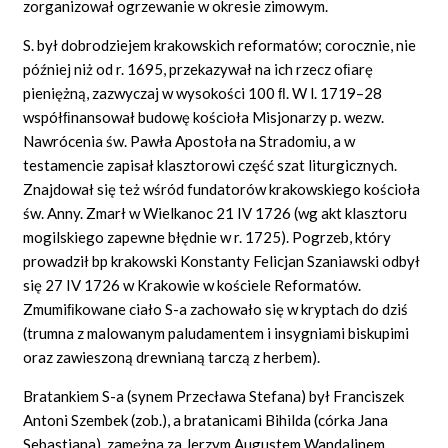
zorganizował ogrzewanie w okresie zimowym.
S. był dobrodziejem krakowskich reformatów; corocznie, nie
później niż od r. 1695, przekazywał na ich rzecz oﬁarę
pieniężną, zazwyczaj w wysokości 100 ﬂ. W l. 1719–28
współﬁnansował budowę kościoła Misjonarzy p. wezw.
Nawrócenia św. Pawła Apostoła na Stradomiu, a w
testamencie zapisał klasztorowi część szat liturgicznych.
Znajdował się też wśród fundatorów krakowskiego kościoła
św. Anny. Zmarł w Wielkanoc 21 IV 1726 (wg akt klasztoru
mogilskiego zapewne błędnie w r. 1725). Pogrzeb, który
prowadził bp krakowski Konstanty Felicjan Szaniawski odbył
się 27 IV 1726 w Krakowie w kościele Reformatów.
Zmumiﬁkowane ciało S-a zachowało się w kryptach do dziś
(trumna z malowanym paludamentem i insygniami biskupimi
oraz zawieszoną drewnianą tarczą z herbem).
Bratankiem S-a (synem Przecława Stefana) był Franciszek
Antoni Szembek (zob.), a bratanicami Bihilda (córka Jana
Sebastiana), zamężna za Jerzym Augustem Wandalinem