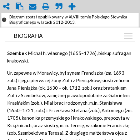
Biogram został opublikowany w XLVIII tomie Polskiego Słownika
Biograficznego w latach 2012-2013.
BIOGRAFIA
BIOGRAFIA
Szembek
Michał h. własnego (1655–1726), biskup sufragan
GRAF POWIĄZAŃ
krakowski.
DYSKUSJA
Ur. zapewne w Morawicy, był synem Franciszka (zm. 1693,
Mapa
zob.) i jego pierwszej żony Zoﬁi z Pieniążków, siostrzeńcem
Jana Pieniążka (ok. 1630 – ok. 1712, zob.) oraz bratankiem
Zoﬁi z Szembeków, zamężnej prawdopodobnie za Gabrielem
Krasińskim (zob.). Miał braci rodzonych, m.in. Stanisława
(1650–1721, zob.) i Przecława Stefana (zob.), Antoniego (zm.
1705), kanonika przemyskiego i krakowskiego, prepozyta w
Książnicach, oraz siostry, m.in. Teresę, w zakonie Franciszkę
(zob. Szembekówna Teresa). Z drugiego małżeństwa ojca z