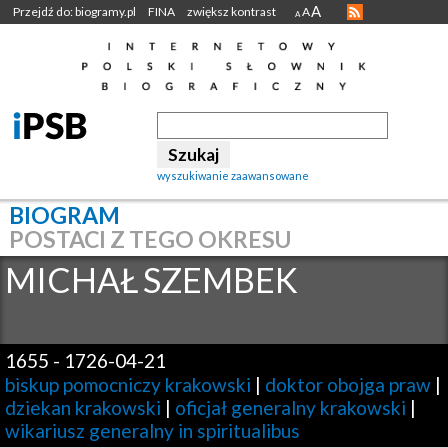
A
Przejdź do: biogramy.pl
FINA
zwiększ kontrast
A
A
wyszukiwanie zaawansowane
BIOGRAM
POSTACI Z TEGO OKRESU
MICHAŁ
SZEMBEK
1655
-
1726-04-21
biskup pomocniczy krakowski
|
doktor obojga praw
|
dziekan krakowski
|
oficjał generalny krakowski
|
wikariusz generalny in spiritualibus