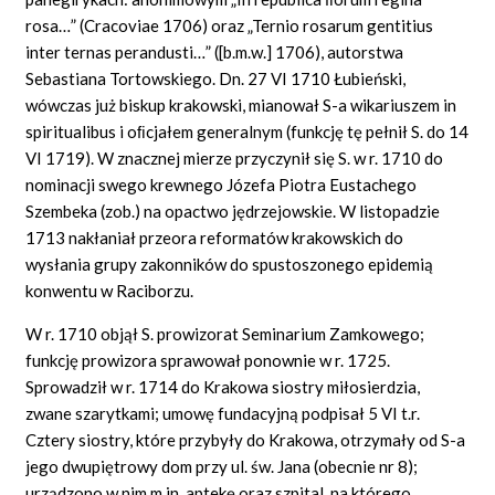
rosa…” (Cracoviae 1706) oraz „Ternio rosarum gentitius
inter ternas perandusti…” ([b.m.w.] 1706), autorstwa
Sebastiana Tortowskiego. Dn. 27 VI 1710 Łubieński,
wówczas już biskup krakowski, mianował S-a wikariuszem in
spiritualibus i oﬁcjałem generalnym (funkcję tę pełnił S. do 14
VI 1719). W znacznej mierze przyczynił się S. w r. 1710 do
nominacji swego krewnego Józefa Piotra Eustachego
Szembeka (zob.) na opactwo jędrzejowskie. W listopadzie
1713 nakłaniał przeora reformatów krakowskich do
wysłania grupy zakonników do spustoszonego epidemią
konwentu w Raciborzu.
W r. 1710 objął S. prowizorat Seminarium Zamkowego;
funkcję prowizora sprawował ponownie w r. 1725.
Sprowadził w r. 1714 do Krakowa siostry miłosierdzia,
zwane szarytkami; umowę fundacyjną podpisał 5 VI t.r.
Cztery siostry, które przybyły do Krakowa, otrzymały od S-a
jego dwupiętrowy dom przy ul. św. Jana (obecnie nr 8);
urządzono w nim m.in. aptekę oraz szpital, na którego