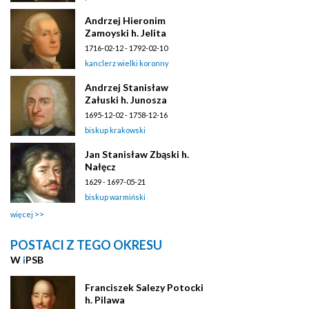
Andrzej Hieronim
Zamoyski h. Jelita
1716-02-12 - 1792-02-10
kanclerz wielki koronny
Andrzej Stanisław
Załuski h. Junosza
1695-12-02 - 1758-12-16
biskup krakowski
Jan Stanisław Zbąski h.
Nałęcz
1629 - 1697-05-21
biskup warmiński
więcej
POSTACI Z TEGO OKRESU
W
i
PSB
Franciszek Salezy Potocki
h. Pilawa