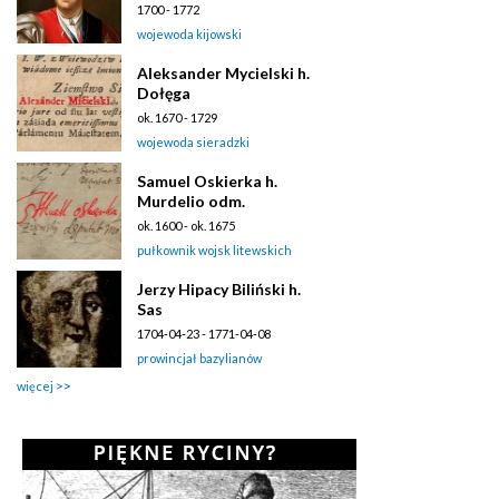
1700 - 1772
wojewoda kijowski
Aleksander Mycielski h.
Dołęga
ok. 1670 - 1729
wojewoda sieradzki
Samuel Oskierka h.
Murdelio odm.
ok. 1600 - ok. 1675
pułkownik wojsk litewskich
Jerzy Hipacy Biliński h.
Sas
1704-04-23 - 1771-04-08
prowincjał bazylianów
więcej