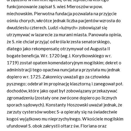
funkcjonowanie zapisał S. wieś Mieroszów w pow.
miechowskim. Pierwotna fundacja pozwalała na przyjęcie
ośmiu chorych, wkrótce jednak liczba pacjentów wzrosła do
dwudziestu czterech. Ludzi «luźnych» zobowiązał się
utrzymywać w lazarecie za murami miasta. Panowała opinia,
że S. nie chciał przyjąć od króla krzesła senatorskiego,
dlatego jako rekompensatę otrzymywał od Augusta II
bogate beneﬁcja. W r. 1720 (wg J. Korytkowskiego w r.
1719) został opatem komendatoryjnym mogilskim; dekret o
administracji tego opactwa nuncjatura przysłała mu jednak
dopiero w r. 1725. Zakonnicy uważali go za człowieka
pysznego; odebrał im propinację klasztorną i zanegował poł.
dochodów, które jako opat był zobowiązany przekazywać
zgromadzeniu (zostały one zwrócone dopiero po licznych
sporach sądowych). Konstanty Hoszowski uważał jednak, że
zarzuty cystersów wobec S-a opierały się na świadectwie
kogoś wyjątkowo mu nieprzychylnego. W kościele mogilskim
ufundował S. obok zakrystii ołtarz św. Floriana oraz