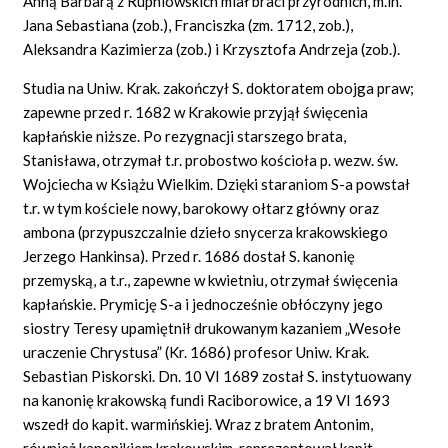
Anną Barbarą z Rupniowskich miał braci przyrodnich, m.in.
Jana Sebastiana (zob.), Franciszka (zm. 1712, zob.),
Aleksandra Kazimierza (zob.) i Krzysztofa Andrzeja (zob.).
Studia na Uniw. Krak. zakończył S. doktoratem obojga praw;
zapewne przed r. 1682 w Krakowie przyjął święcenia
kapłańskie niższe. Po rezygnacji starszego brata,
Stanisława, otrzymał t.r. probostwo kościoła p. wezw. św.
Wojciecha w Książu Wielkim. Dzięki staraniom S-a powstał
t.r. w tym kościele nowy, barokowy ołtarz główny oraz
ambona (przypuszczalnie dzieło snycerza krakowskiego
Jerzego Hankinsa). Przed r. 1686 dostał S. kanonię
przemyską, a t.r., zapewne w kwietniu, otrzymał święcenia
kapłańskie. Prymicję S-a i jednocześnie obłóczyny jego
siostry Teresy upamiętnił drukowanym kazaniem „Wesołe
uraczenie Chrystusa” (Kr. 1686) profesor Uniw. Krak.
Sebastian Piskorski. Dn. 10 VI 1689 został S. instytuowany
na kanonię krakowską fundi Raciborowice, a 19 VI 1693
wszedł do kapit. warmińskiej. Wraz z bratem Antonim,
również kanonikiem krakowskim, reprezentował kapit.