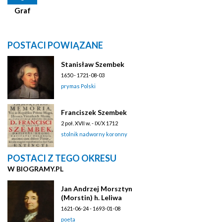
Graf
POSTACI POWIĄZANE
Stanisław Szembek
1650 - 1721-08-03
prymas Polski
Franciszek Szembek
2 poł. XVII w. - IX/X 1712
stolnik nadworny koronny
POSTACI Z TEGO OKRESU
W BIOGRAMY.PL
Jan Andrzej Morsztyn
(Morstin) h. Leliwa
1621-06-24 - 1693-01-08
poeta