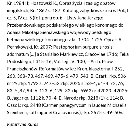
Kr. 1984 II; Hoszowski K., Obraz życia i zasług opatów
mogilskich, Kr. 1867 s. 187; Katalog zabytków sztuki w Pol., I
cz. 5, IV cz. 5 (fot. portretu); – Listy Jana Jerzego
Przebendowskiego podskarbiego wielkiego koronnego do
Adama Mikołaja Sieniawskiego wojewody bełskiego i
hetmana wielkiego koronnego z lat 1704–1725, Oprac. A.
Perłakowski, Kr. 2007; Pastophorium purpureis rosis
adornatum […] a Stanislao Markiewicz, Cracoviae 1716; Teka
Podoskiego, I 315–16; Vol. leg., VI 100; – Arch. Prow.
Franciszkanów-Reformatów w Kr.: Kron. klasztorna, I 252,
260, 368–73, 467, 469, 475–6, 479, 543; B. Czart.: rkp. 506
nr 29, rkp. 1792 s. 247–52, rkp. 2025 s. 53–4, 61–4, 72, 76,
83–5, 87, 94–6, 123–6, 129–32, rkp. 5962 nr 42023–42026;
B. Jag.: rkp. 1112 k. 70–4; B. Narod.: rkp. 3218 (1) k. 114; B.
Ossol.: rkp. 2448 (Carmen panegyrycum in laudem Michaelis
Szembecii, suffraganei Cracoviensis), rkp. 2675 k. 49–50v.
Katarzyna Kuras