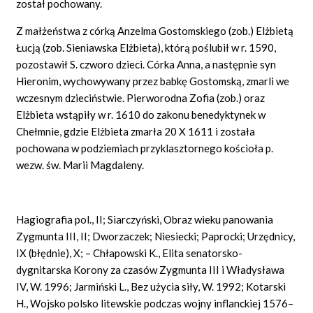
został pochowany.
Z małżeństwa z córką Anzelma Gostomskiego (zob.) Elżbietą
Łucją (zob. Sieniawska Elżbieta), którą poślubił w r. 1590,
pozostawił S. czworo dzieci. Córka Anna, a następnie syn
Hieronim, wychowywany przez babkę Gostomską, zmarli we
wczesnym dzieciństwie. Pierworodna Zofia (zob.) oraz
Elżbieta wstąpiły w r. 1610 do zakonu benedyktynek w
Chełmnie, gdzie Elżbieta zmarła 20 X 1611 i została
pochowana w podziemiach przyklasztornego kościoła p.
wezw. św. Marii Magdaleny.
Hagiografia pol., II; Siarczyński, Obraz wieku panowania
Zygmunta III, II; Dworzaczek; Niesiecki; Paprocki; Urzędnicy,
IX (błędnie), X; – Chłapowski K., Elita senatorsko-
dygnitarska Korony za czasów Zygmunta III i Władysława
IV, W. 1996; Jarmiński L., Bez użycia siły, W. 1992; Kotarski
H., Wojsko polsko litewskie podczas wojny inflanckiej 1576–