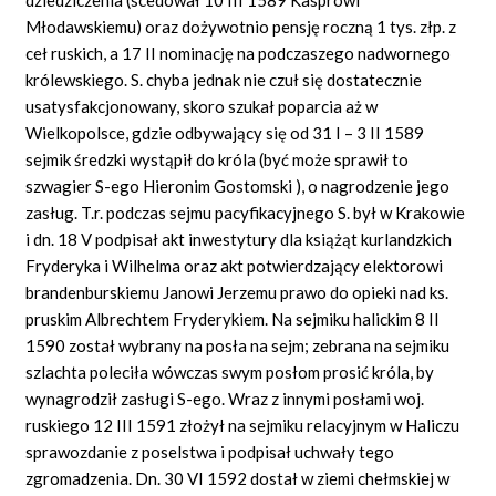
Młodawskiemu) oraz dożywotnio pensję roczną 1 tys. złp. z
ceł ruskich, a 17 II nominację na podczaszego nadwornego
królewskiego. S. chyba jednak nie czuł się dostatecznie
usatysfakcjonowany, skoro szukał poparcia aż w
Wielkopolsce, gdzie odbywający się od 31 I – 3 II 1589
sejmik średzki wystąpił do króla (być może sprawił to
szwagier S-ego Hieronim Gostomski
), o nagrodzenie jego
zasług. T.r. podczas sejmu pacyfikacyjnego S. był w Krakowie
i dn. 18 V podpisał akt inwestytury dla książąt kurlandzkich
Fryderyka i Wilhelma oraz akt potwierdzający elektorowi
brandenburskiemu Janowi Jerzemu prawo do opieki nad ks.
pruskim Albrechtem Fryderykiem. Na sejmiku halickim 8 II
1590 został wybrany na posła na sejm; zebrana na sejmiku
szlachta poleciła wówczas swym posłom prosić króla, by
wynagrodził zasługi S-ego. Wraz z innymi posłami woj.
ruskiego 12 III 1591 złożył na sejmiku relacyjnym w Haliczu
sprawozdanie z poselstwa i podpisał uchwały tego
zgromadzenia. Dn. 30 VI 1592 dostał w ziemi chełmskiej w