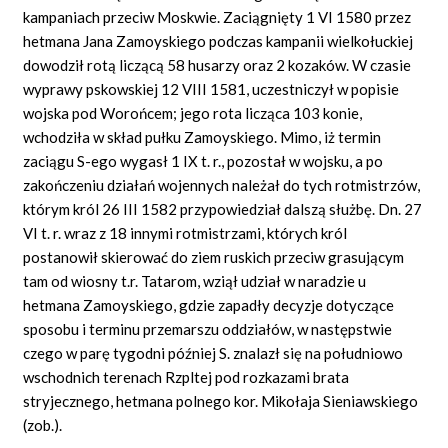
kampaniach przeciw Moskwie. Zaciągnięty 1 VI 1580 przez
hetmana Jana Zamoyskiego podczas kampanii wielkołuckiej
dowodził rotą liczącą 58 husarzy oraz 2 kozaków. W czasie
wyprawy pskowskiej 12 VIII 1581, uczestniczył w popisie
wojska pod Worońcem; jego rota licząca 103 konie,
wchodziła w skład pułku Zamoyskiego. Mimo, iż termin
zaciągu S-ego wygasł 1 IX t. r., pozostał w wojsku, a po
zakończeniu działań wojennych należał do tych rotmistrzów,
którym król 26 III 1582 przypowiedział dalszą służbę. Dn. 27
VI t. r. wraz z 18 innymi rotmistrzami, których król
postanowił skierować do ziem ruskich przeciw grasującym
tam od wiosny t.r. Tatarom, wziął udział w naradzie u
hetmana Zamoyskiego, gdzie zapadły decyzje dotyczące
sposobu i terminu przemarszu oddziałów, w następstwie
czego w parę tygodni później S. znalazł się na południowo
wschodnich terenach Rzpltej pod rozkazami brata
stryjecznego, hetmana polnego kor. Mikołaja Sieniawskiego
(zob.).