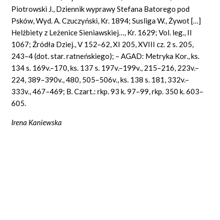
Piotrowski J., Dziennik wyprawy Stefana Batorego pod
Psków, Wyd. A. Czuczyński, Kr. 1894; Susliga W., Żywot […]
Helżbiety z Leżenice Sieniawskiej…, Kr. 1629; Vol. leg., II
1067; Źródła Dziej., V 152–62, XI 205, XVIII cz. 2 s. 205,
243–4 (dot. star. ratneńskiego); – AGAD: Metryka Kor., ks.
134 s. 169v.–170, ks. 137 s. 197v.–199v., 215–216, 223v.–
224, 389–390v., 480, 505–506v., ks. 138 s. 181, 332v.–
333v., 467–469; B. Czart.: rkp. 93 k. 97–99, rkp. 350 k. 603–
605.
Irena Kaniewska