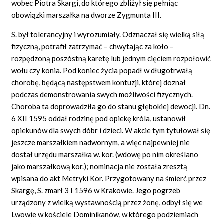
wobec Piotra Skargi, do którego zbliżył się pełniąc
obowiązki marszałka na dworze Zygmunta III.
S. był tolerancyjny i wyrozumiały. Odznaczał się wielką siłą
fizyczną, potrafił zatrzymać – chwytając za koło –
rozpędzoną poszóstną karetę lub jednym cięciem rozpołowić
wołu czy konia. Pod koniec życia popadł w długotrwałą
chorobę, będącą następstwem kontuzji, której doznał
podczas demonstrowania swych możliwości fizycznych.
Choroba ta doprowadziła go do stanu głębokiej dewocji. Dn.
6 XII 1595 oddał rodzinę pod opiekę króla, ustanowił
opiekunów dla swych dóbr i dzieci. W akcie tym tytułował się
jeszcze marszałkiem nadwornym, a więc najpewniej nie
dostał urzędu marszałka w. kor. (wdowę po nim określano
jako marszałkową kor.); nominacja nie została zresztą
wpisana do akt Metryki Kor. Przygotowany na śmierć przez
Skargę, S. zmarł 3 I 1596 w Krakowie. Jego pogrzeb
urządzony z wielką wystawnością przez żonę, odbył się we
Lwowie w kościele Dominikanów, w którego podziemiach