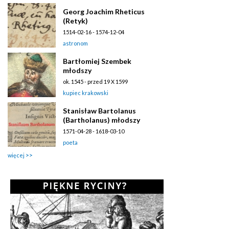
Georg Joachim Rheticus
(Retyk)
1514-02-16 - 1574-12-04
astronom
Bartłomiej Szembek
młodszy
ok. 1545 - przed 19 X 1599
kupiec krakowski
Stanisław Bartolanus
(Bartholanus) młodszy
1571-04-28 - 1618-03-10
poeta
więcej