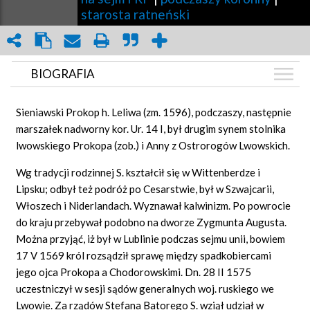
starosta ratneński
BIOGRAFIA
BIOGRAFIA
Sieniawski Prokop h. Leliwa (zm. 1596), podczaszy, następnie
GRAF POWIĄZAŃ
marszałek nadworny kor. Ur. 14 I, był drugim synem stolnika
lwowskiego Prokopa (zob.) i Anny z Ostrorogów Lwowskich.
DYSKUSJA
Mapa
Wg tradycji rodzinnej S. kształcił się w Wittenberdze i
Lipsku; odbył też podróż po Cesarstwie, był w Szwajcarii,
Włoszech i Niderlandach. Wyznawał kalwinizm. Po powrocie
do kraju przebywał podobno na dworze Zygmunta Augusta.
Można przyjąć, iż był w Lublinie podczas sejmu unii, bowiem
17 V 1569 król rozsądził sprawę między spadkobiercami
jego ojca Prokopa a Chodorowskimi. Dn. 28 II 1575
uczestniczył w sesji sądów generalnych woj. ruskiego we
Lwowie. Za rządów Stefana Batorego S. wziął udział w