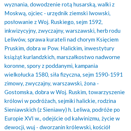
wyznania,
dowodzenie rotą husarską,
walki z
Moskwą,
ojciec - urzędnik ziemski lwowski,
posłowanie z Woj. Ruskiego,
sejm 1592,
inkwizycyjny, zwyczajny, warszawski,
herb rodu
Leliwów,
sprawa kurateli nad chorym Księciem
Pruskim,
dobra w Pow. Halickim,
inwestytury
książąt kurlandzkich,
marszałkostwo nadworne
koronne,
spory z poddanymi,
kampania
wielkołucka 1580,
siła fizyczna,
sejm 1590-1591
zimowy, zwyczajny, warszawski,
żona -
Gostomska,
dobra w Woj. Ruskim,
towarzyszenie
królowi w podróżach,
sejmiki halickie,
rodzina
Sieniawskich (z Sieniawy) h. Leliwa,
podróże po
Europie XVI w.,
odejście od kalwinizmu,
życie w
dewocji,
wuj - dworzanin królewski,
kościół