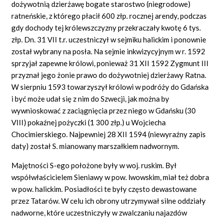
dożywotnią dzierżawę bogate starostwo (niegrodowe)
ratneńskie, z którego płacił 600 złp. rocznej arendy, podczas
gdy dochody tej królewszczyzny przekraczały kwotę 6 tys.
złp. Dn. 31 VII t.r. uczestniczył w sejmiku halickim i ponownie
został wybrany na posła. Na sejmie inkwizycyjnym w r. 1592
sprzyjał zapewne królowi, ponieważ 31 XII 1592 Zygmunt III
przyznał jego żonie prawo do dożywotniej dzierżawy Ratna.
W sierpniu 1593 towarzyszył królowi w podróży do Gdańska
i być może udał się z nim do Szwecji, jak można by
wywnioskować z zaciągnięcia przez niego w Gdańsku (30
VIII) pokaźnej pożyczki (1 300 złp.) u Wojciecha
Chocimierskiego. Najpewniej 28 XII 1594 (niewyraźny zapis
daty) został S. mianowany marszałkiem nadwornym.
Majętności S-ego położone były w woj. ruskim. Był
współwłaścicielem Sieniawy w pow. lwowskim, miał też dobra
w pow. halickim. Posiadłości te były często dewastowane
przez Tatarów. W celu ich obrony utrzymywał silne oddziały
nadworne, które uczestniczyły w zwalczaniu najazdów