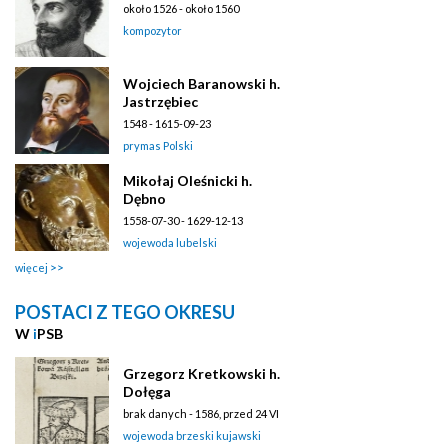
około 1526 - około 1560
kompozytor
Wojciech Baranowski h.
Jastrzębiec
1548 - 1615-09-23
prymas Polski
Mikołaj Oleśnicki h.
Dębno
1558-07-30 - 1629-12-13
wojewoda lubelski
więcej
POSTACI Z TEGO OKRESU
W
i
PSB
Grzegorz Kretkowski h.
Dołęga
brak danych - 1586, przed 24 VI
wojewoda brzeski kujawski