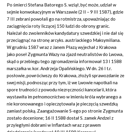
Po śmierci Stefana Batorego S. wziął, być może, udział w
sejmie konwokacyjnym w Warszawie (2 II – 9 III 1587), gdzie
7 III zebrani powołali go na rotmistrza, upoważniając do
zaciągnięcia roty liczącej 150 ludzi do obrony granic.
Należał do zwolenników kandydatury szwedzkiej i nie dał się
przeciągnąć na stronę arcyks. austriackiego Maksymiliana.
W grudniu 1587 wraz z Janem Płazą wyjechał z Krakowa
jako poseł Zygmunta Wazy na zjazd neutralistów do Lwowa,
skąd o przebiegu tego zgromadzenia informował 13 I 1588
marszałka w. kor. Andrzeja Opalińskiego. W dn. 26 I t.r.
posłowie, powróciwszy do Krakowa, złożyli sprawozdanie ze
swej misji, podnosząc przy tym, iż we Lwowie napotkali na
spore trudności z powodu niezręczności kancelarii, która
wystawiła im pełnomocnictwo w imieniu króla wybranego a
nie koronowanego i opieczętowała je pieczęcią szwedzką
zamiast polską. Zaangażowanie S-ego po stronie Zygmunta
zostało docenione; 16 II 1588 dostał S. zamek Andzel z
przyległymi dobrami w Inflantach wraz z prawem
dziedziczenia (scedował 10 III 1589 Kasprowi