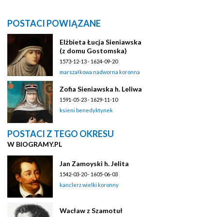
POSTACI POWIĄZANE
Elżbieta Łucja Sieniawska
(z domu Gostomska)
1573-12-13 - 1624-09-20
marszałkowa nadworna koronna
Zofia Sieniawska h. Leliwa
1591-05-23 - 1629-11-10
ksieni benedyktynek
POSTACI Z TEGO OKRESU
W BIOGRAMY.PL
Jan Zamoyski h. Jelita
1542-03-20 - 1605-06-03
kanclerz wielki koronny
Wacław z Szamotuł