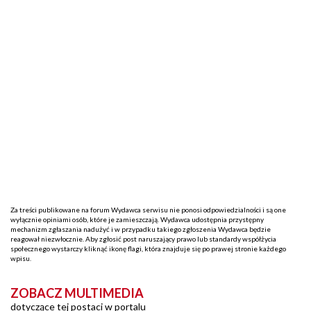
Za treści publikowane na forum Wydawca serwisu nie ponosi odpowiedzialności i są one
wyłącznie opiniami osób, które je zamieszczają. Wydawca udostępnia przystępny
mechanizm zgłaszania nadużyć i w przypadku takiego zgłoszenia Wydawca będzie
reagował niezwłocznie. Aby zgłosić post naruszający prawo lub standardy współżycia
społecznego wystarczy kliknąć ikonę flagi, która znajduje się po prawej stronie każdego
wpisu.
ZOBACZ MULTIMEDIA
dotyczące tej postaci w portalu