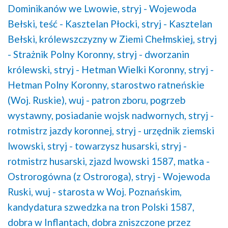
Dominikanów we Lwowie,
stryj - Wojewoda
Bełski,
teść - Kasztelan Płocki,
stryj - Kasztelan
Bełski,
królewszczyzny w Ziemi Chełmskiej,
stryj
- Strażnik Polny Koronny,
stryj - dworzanin
królewski,
stryj - Hetman Wielki Koronny,
stryj -
Hetman Polny Koronny,
starostwo ratneńskie
(Woj. Ruskie),
wuj - patron zboru,
pogrzeb
wystawny,
posiadanie wojsk nadwornych,
stryj -
rotmistrz jazdy koronnej,
stryj - urzędnik ziemski
lwowski,
stryj - towarzysz husarski,
stryj -
rotmistrz husarski,
zjazd lwowski 1587,
matka -
Ostrorogówna (z Ostroroga),
stryj - Wojewoda
Ruski,
wuj - starosta w Woj. Poznańskim,
kandydatura szwedzka na tron Polski 1587,
dobra w Inflantach,
dobra zniszczone przez