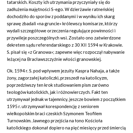
tatarskich. Koszty ich utrzymania przyczyniały się do
zadłużenia majętności S-ego. W dzierżawie ratneńskiej
dochodziło do sporów z poddanymi i w wyniku ich skarg
sprawę zbadali «na gruncie» królewscy komisarze, którzy
wydali szczegółowe orzeczenia regulujące powinności i
przywileje poszczególnych wsi. Zostało ono zatwierdzone
dekretem sądu referendarskiego z 30 XII 1594 w Krakowie.
S. pisał się «z Granowa»; zapewne więc rozpoczął nabywanie
leżącej na Bracławszczyźnie włości granowskiej.
Ok. 1594 r. S. pod wpływem jezuity Kaspra Nahaja, a także
żony, zagorzałej katoliczki, przeszedł na katolicyzm,
poprzedziwszy ten krok studiowaniem pism zarówno
teologów katolickich, jak i różnowierczych. Fakt ten
utrzymywał jednak w tajemnicy, jeszcze bowiem z początkiem
1595 r. utrzymywał korespondencję z seniorem
wielkopolskim braci czeskich Szymonem Teofilem
Turnowskim. Jawnego przejścia na łono Kościoła
katolickiego dokonał dopiero na pięć miesięcy przed śmiercią