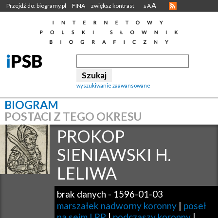
A
Przejdź do: biogramy.pl
FINA
zwiększ kontrast
A
A
wyszukiwanie zaawansowane
BIOGRAM
POSTACI Z TEGO OKRESU
PROKOP
SIENIAWSKI H.
LELIWA
brak danych
-
1596-01-03
marszałek nadworny koronny
|
poseł
na sejm I RP
|
podczaszy koronny
|