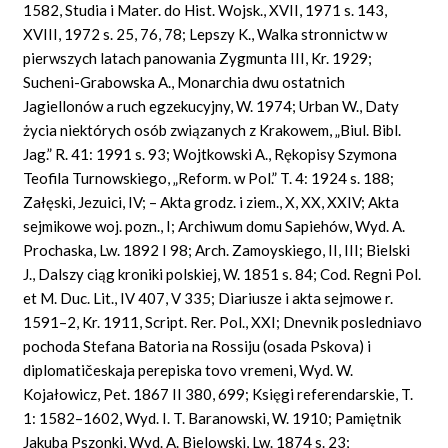
1582, Studia i Mater. do Hist. Wojsk., XVII, 1971 s. 143,
XVIII, 1972 s. 25, 76, 78; Lepszy K., Walka stronnictw w
pierwszych latach panowania Zygmunta III, Kr. 1929;
Sucheni-Grabowska A., Monarchia dwu ostatnich
Jagiellonów a ruch egzekucyjny, W. 1974; Urban W., Daty
życia niektórych osób związanych z Krakowem, „Biul. Bibl.
Jag.” R. 41: 1991 s. 93; Wojtkowski A., Rękopisy Szymona
Teofila Turnowskiego, „Reform. w Pol.” T. 4: 1924 s. 188;
Załęski, Jezuici, IV; – Akta grodz. i ziem., X, XX, XXIV; Akta
sejmikowe woj. pozn., I; Archiwum domu Sapiehów, Wyd. A.
Prochaska, Lw. 1892 I 98; Arch. Zamoyskiego, II, III; Bielski
J., Dalszy ciąg kroniki polskiej, W. 1851 s. 84; Cod. Regni Pol.
et M. Duc. Lit., IV 407, V 335; Diariusze i akta sejmowe r.
1591–2, Kr. 1911, Script. Rer. Pol., XXI; Dnevnik posledniavo
pochoda Stefana Batoria na Rossiju (osada Pskova) i
diplomatičeskaja perepiska tovo vremeni, Wyd. W.
Kojałowicz, Pet. 1867 II 380, 699; Księgi referendarskie, T.
1: 1582–1602, Wyd. I. T. Baranowski, W. 1910; Pamiętnik
Jakuba Pszonki, Wyd. A. Bielowski, Lw. 1874 s. 23;