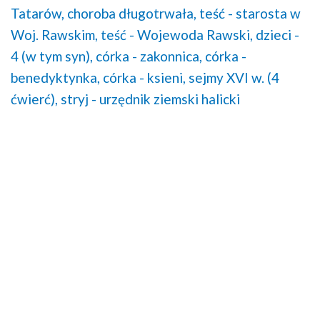
Tatarów,
choroba długotrwała,
teść - starosta w
Woj. Rawskim,
teść - Wojewoda Rawski,
dzieci -
4 (w tym syn),
córka - zakonnica,
córka -
benedyktynka,
córka - ksieni,
sejmy XVI w. (4
ćwierć),
stryj - urzędnik ziemski halicki