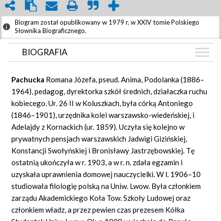
Biogram został opublikowany w 1979 r. w XXIV tomie Polskiego
Słownika Biograficznego.
BIOGRAFIA
BIOGRAFIA
Pachucka
Romana Józefa, pseud. Anima, Podolanka (1886–
ZDJĘCIA
1964), pedagog, dyrektorka szkół średnich, działaczka ruchu
(1)
kobiecego. Ur. 26 II w Koluszkach, była córką Antoniego
GRAF POWIĄZAŃ
(1846–1901), urzędnika kolei warszawsko-wiedeńskiej, i
DYSKUSJA
Adelajdy z Kornackich (ur. 1859). Uczyła się kolejno w
Mapa
prywatnych pensjach warszawskich Jadwigi Gizińskiej,
Konstancji Swołyńskiej i Bronisławy Jastrzębowskiej. Tę
ostatnią ukończyła w r. 1903, a w r. n. zdała egzamin i
uzyskała uprawnienia domowej nauczycielki. W l. 1906–10
studiowała filologię polską na Uniw. Lwow. Była członkiem
zarządu Akademickiego Koła Tow. Szkoły Ludowej oraz
członkiem władz, a przez pewien czas prezesem Kółka