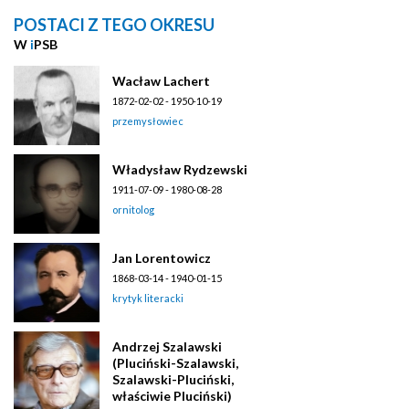
POSTACI Z TEGO OKRESU
W
i
PSB
Wacław Lachert
1872-02-02 - 1950-10-19
przemysłowiec
Władysław Rydzewski
1911-07-09 - 1980-08-28
ornitolog
Jan Lorentowicz
1868-03-14 - 1940-01-15
krytyk literacki
Andrzej Szalawski
(Pluciński-Szalawski,
Szalawski-Pluciński,
właściwie Pluciński)