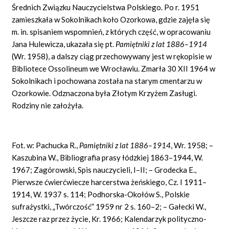
Średnich Związku Nauczycielstwa Polskiego. Po r. 1951
zamieszkała w Sokolnikach koło Ozorkowa, gdzie zajęła się
m. in. spisaniem wspomnień, z których część, w opracowaniu
Jana Hulewicza, ukazała się pt.
Pamiętniki z lat 1886–1914
(Wr. 1958), a dalszy ciąg przechowywany jest w rękopisie w
Bibliotece Ossolineum we Wrocławiu. Zmarła 30 XII 1964 w
Sokolnikach i pochowana została na starym cmentarzu w
Ozorkowie. Odznaczona była Złotym Krzyżem Zasługi.
Rodziny nie założyła.
Fot. w: Pachucka R.,
Pamiętniki z lat 1886–1914
,
Wr. 1958; –
Kaszubina W., Bibliografia prasy łódzkiej 1863–1944, W.
1967; Zagórowski, Spis nauczycieli, I–II; – Grodecka E.,
Pierwsze ćwierćwiecze harcerstwa żeńskiego, Cz. I 1911–
1914, W. 1937 s. 114; Podhorska-Okołów S., Polskie
sufrażystki, „Twórczość” 1959 nr 2 s. 160–2; – Gałecki W.,
Jeszcze raz przez życie, Kr. 1966; Kalendarzyk polityczno-