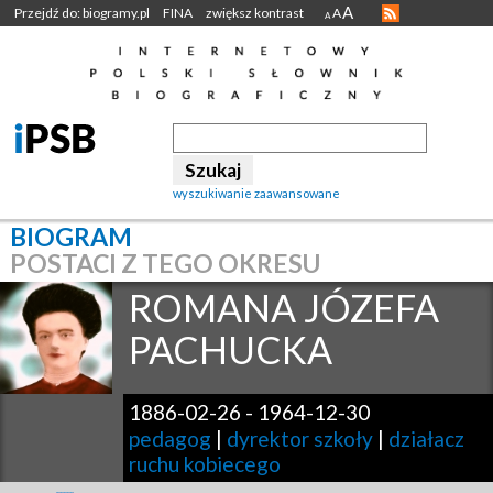
A
Przejdź do: biogramy.pl
FINA
zwiększ kontrast
A
A
wyszukiwanie zaawansowane
BIOGRAM
POSTACI Z TEGO OKRESU
ROMANA JÓZEFA
PACHUCKA
1886-02-26
-
1964-12-30
pedagog
|
dyrektor szkoły
|
działacz
ruchu kobiecego