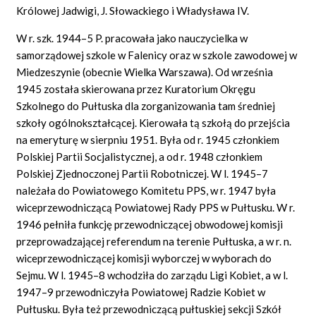
Królowej Jadwigi, J. Słowackiego i Władysława IV.
W r. szk. 1944–5 P. pracowała jako nauczycielka w
samorządowej szkole w Falenicy oraz w szkole zawodowej w
Miedzeszynie (obecnie Wielka Warszawa). Od września
1945 została skierowana przez Kuratorium Okręgu
Szkolnego do Pułtuska dla zorganizowania tam średniej
szkoły ogólnokształcącej. Kierowała tą szkołą do przejścia
na emeryturę w sierpniu 1951. Była od r. 1945 członkiem
Polskiej Partii Socjalistycznej, a od r. 1948 członkiem
Polskiej Zjednoczonej Partii Robotniczej. W l. 1945–7
należała do Powiatowego Komitetu PPS, w r. 1947 była
wiceprzewodniczącą Powiatowej Rady PPS w Pułtusku. W r.
1946 pełniła funkcję przewodniczącej obwodowej komisji
przeprowadzającej referendum na terenie Pułtuska, a w r. n.
wiceprzewodniczącej komisji wyborczej w wyborach do
Sejmu. W l. 1945–8 wchodziła do zarządu Ligi Kobiet, a w l.
1947–9 przewodniczyła Powiatowej Radzie Kobiet w
Pułtusku. Była też przewodniczącą pułtuskiej sekcji Szkół