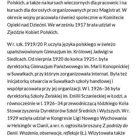
Polskich, a także na kursach wieczornych dla pracownic i na
kursach dla dorosłych organizowanych przez Magistrat. W
okresie wojny pracowała również społecznie w Komitecie
Opieki nad Dziećmi. We wrześniu 1917 brała udział w
Zjeździe Kobiet Polskich.
W r. szk. 1919/20 P. uczyła języka polskiego w świeżo
upaństwowionym Gimnazjum im. Królowej Jadwigi w
Siedlcach. Od sierpnia 1920 do końca 1925 r. była
dyrektorką Gimnazjum Państwowego im. Marii Konopnickiej
w Suwałkach, przy którym zorganizowała internat. Była też
inicjatorką otwarcia w Suwałkach szkoły handlowej i
współpracowała przy jej organizacji. W l. 1926–36 była
dyrektorką Szkoły Żeńskiej im. Emilii Sczanieckiej w Łodzi, a
równocześnie w l. 1926–34 przewodniczącą łódzkiego Koła
Stowarzyszenia Dyrektorów Szkół Średnich i Wyższych. W r.
1929 wzięła udział w Kongresie Ligi Nowego Wychowania
w Helsingör w Danii, a w r. n. ogłosiła broszurę Z
podróży do
Danii. Wrażenia, obserwacje, refleksje
(Ł.). Wizytowała także