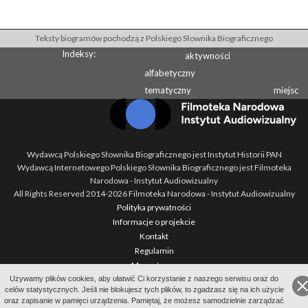
Teksty biogramów pochodzą z Polskiego Słownika Biograficznego
Indeksy:
aktywności
alfabetyczny
tematyczny
miejsc
Wydawcą Polskiego Słownika Biograficznego jest Instytut Historii PAN
Wydawcą Internetowego Polskiego Słownika Biograficznego jest Filmoteka
Narodowa - Instytut Audiowizualny
All Rights Reserved 2014-
2026
Filmoteka Narodowa - Instytut Audiowizualny
Polityka prywatności
Informacje o projekcie
Kontakt
Regulamin
Mapa strony
Uzywamy plików cookies, aby ułatwić Ci korzystanie z naszego serwisu oraz do
BIP
celów statystycznych. Jeśli nie blokujesz tych plików, to zgadzasz się na ich użycie
Wersja: 1.2.0
oraz zapisanie w pamięci urządzenia. Pamiętaj, że możesz samodzielnie zarządzać