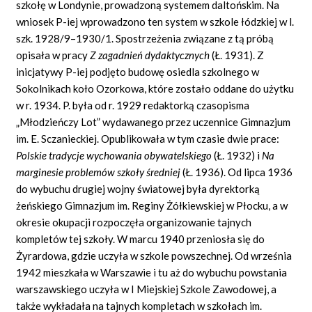
szkołę w Londynie, prowadzoną systemem daltońskim. Na
wniosek P-iej wprowadzono ten system w szkole łódzkiej w l.
szk. 1928/9–1930/1. Spostrzeżenia związane z tą próbą
opisała w pracy
Z
zagadnień dydaktycznych
(Ł. 1931). Z
inicjatywy P-iej podjęto budowę osiedla szkolnego w
Sokolnikach koło Ozorkowa, które zostało oddane do użytku
w r. 1934. P. była od r. 1929 redaktorką czasopisma
„Młodzieńczy Lot” wydawanego przez uczennice Gimnazjum
im. E. Sczanieckiej. Opublikowała w tym czasie dwie prace:
Polskie tradycje wychowania obywatelskiego
(Ł. 1932) i
Na
marginesie problemów szkoły średniej
(Ł. 1936). Od lipca 1936
do wybuchu drugiej wojny światowej była dyrektorką
żeńskiego Gimnazjum im. Reginy Żółkiewskiej w Płocku, a w
okresie okupacji rozpoczęła organizowanie tajnych
kompletów tej szkoły. W marcu 1940 przeniosła się do
Żyrardowa, gdzie uczyła w szkole powszechnej. Od września
1942 mieszkała w Warszawie i tu aż do wybuchu powstania
warszawskiego uczyła w I Miejskiej Szkole Zawodowej, a
także wykładała na tajnych kompletach w szkołach im.