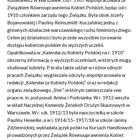
Związkiem Równouprawnienia Kobiet Polskich, będąc od r.
1910 członkiem zarządu tego Związku. Była obok Józefy
Bojanowskiej i Pauliny Reinszmidt-Kuczalskiej jedną z
głównych działaczek warszawskiego ruchu feministycznego.
Celem jej działalności było przede wszystkim torowanie
dostępu kobietom polskim do wyższych uczelni.
Opublikowała w „Kalendarzu Kobiety Polskiej na r. 1910”
obszerną informację o wyższych uczelniach, w których mogą
studiować kobiety. P. brała także udział w różnorodnych
pracach Związku: wygłaszała odczyty, współpracowała w
redakcji „Kalendarza Kobiety Polskiej” oraz w redakcji
organu związkowego „Ster”, w którym zamieszczała swe
prace m. in. pod pseud. Anima i Podolanka. W r. 1912 weszła
w skład Naczelnej Komendy Żeńskich Drużyn Skautowych w
Warszawie. W r. szk. 1912/13 była nauczycielką w szkole
Pauliny Hewelke, a w l. 1914/15–1917/18 w szkole Janiny
Zdziennickiej, wykładała język polski na Kursach Handlowych
prowadzonych przez Związek Równouprawnienia Kobiet