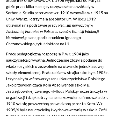
Studentek Uniw. Lwow. Ok. r. 1908 wyjechała do Paryża,
gdzie przez kilka miesięcy uczęszczała na wykłady w
Sorbonie. Studia przerwane w r. 1910 wznowiła w r. 1915 na
Uniw. Warsz. i otrzymała absolutorium. W lipcu 1919
otrzymała na podstawie pracy
Realizm nowożytny w
Zachodniej Europie i w Polsce za czasów Komisji Edukacji
Narodowej
,
pisanej pod kierunkiem Ignacego
Chrzanowskiego, tytuł doktora na UJ.
Pracę pedagogiczną rozpoczęła P. w r. 1904 jako
nauczycielka prywatna. Jednocześnie złożyła podanie do
władz rosyjskich o zezwolenie na otwarcie jednoklasowej
szkoły elementarnej. Brała udział w strajku szkolnym 1905 r.
i czynna była w Stowarzyszeniu Nauczycielstwa Polskiego.
Jako przewodnicząca Koła Absolwentek szkoły B.
Jastrzębowskiej, zwanego «Młodą Polską», uczestniczyła w
organizacji i dzięki otrzymanemu zezwoleniu firmowała do r.
1910 szkołę powszechną prowadzoną przez to Koło. W r.
1905/6 była nauczycielką i wychowawczynią w szkole Zofii
Kudasiewicz w Warszawie. Od r. 1907 współpracowała ze