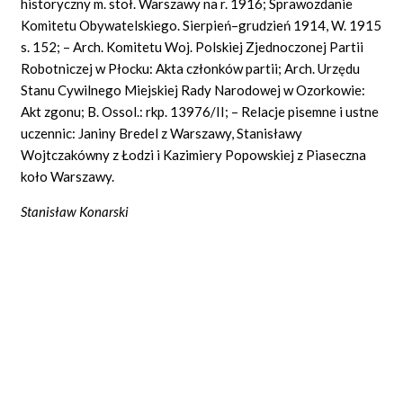
historyczny m. stoł. Warszawy na r. 1916; Sprawozdanie
Komitetu Obywatelskiego. Sierpień–grudzień 1914, W. 1915
s. 152; – Arch. Komitetu Woj. Polskiej Zjednoczonej Partii
Robotniczej w Płocku: Akta członków partii; Arch. Urzędu
Stanu Cywilnego Miejskiej Rady Narodowej w Ozorkowie:
Akt zgonu; B. Ossol.: rkp. 13976/II; – Relacje pisemne i ustne
uczennic: Janiny Bredel z Warszawy, Stanisławy
Wojtczakówny z Łodzi i Kazimiery Popowskiej z Piaseczna
koło Warszawy.
Stanisław Konarski