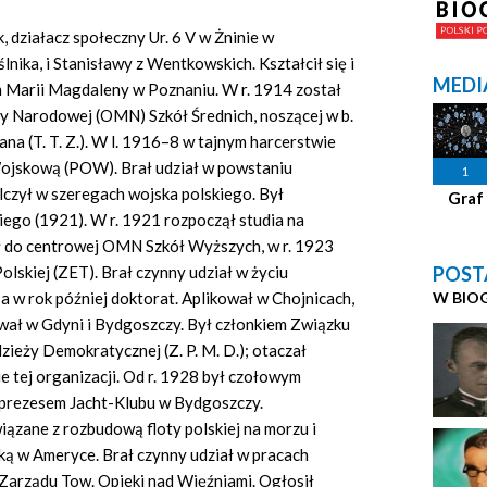
 działacz społeczny Ur. 6 V w Żninie w
nika, i Stanisławy z Wentkowskich. Kształcił się i
MEDI
 Marii Magdaleny w Poznaniu. W r. 1914 został
ży Narodowej (OMN) Szkół Średnich, noszącej w b.
a (T. T. Z.). W l. 1916–8 w tajnym harcerstwie
ojskową (POW). Brał udział w powstaniu
1
czył w szeregach wojska polskiego. Był
Graf
iego (1921). W r. 1921 rozpoczął studia na
 do centrowej OMN Szkół Wyższych, w r. 1923
POST
lskiej (ZET). Brał czynny udział w życiu
W BIO
a w rok później doktorat. Aplikował w Chojnicach,
wał w Gdyni i Bydgoszczy. Był członkiem Związku
ieży Demokratycznej (Z. P. M. D.); otaczał
e tej organizacji. Od r. 1928 był czołowym
 i prezesem Jacht-Klubu w Bydgoszczy.
ązane z rozbudową floty polskiej na morzu i
ką w Ameryce. Brał czynny udział w pracach
Zarządu Tow. Opieki nad Więźniami. Ogłosił