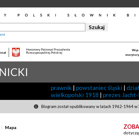
ane
Honorowy Patronat Prezydenta
Wspa
onat
Rzeczypospolitej Polskiej
merytory
NICKI
prawnik
|
powstaniec śląski
|
dzia
wielkopolski 1918
|
prezes Jacht
Biogram został opublikowany w latach 1962-1964 w X
ZOBA
Mapa
dotyczą