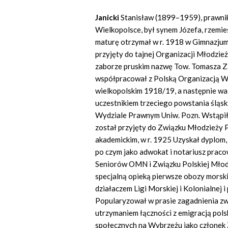
Janicki
Stanisław (1899–1959), prawnik,
Wielkopolsce, był synem Józefa, rzemieśl
maturę otrzymał w r. 1918 w Gimnazjum
przyjęty do tajnej Organizacji Młodzie
zaborze pruskim nazwę Tow. Tomasza Zan
współpracował z Polską Organizacją W
wielkopolskim 1918/19, a następnie wal
uczestnikiem trzeciego powstania śląsk
Wydziale Prawnym Uniw. Pozn. Wstąpił
został przyjęty do Związku Młodzieży Po
akademickim, w r. 1925 Uzyskał dyplom, 
po czym jako adwokat i notariusz praco
Seniorów OMN i Związku Polskiej Młodz
specjalną opieką pierwsze obozy morski
działaczem Ligi Morskiej i Kolonialnej
Popularyzował w prasie zagadnienia zwi
utrzymaniem łączności z emigracją pols
społecznych na Wybrzeżu jako członek 