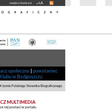
A
zwiększ kontrast
A
A
rcie
czne
łacz społeczny
|
powstaniec
-Klubu w Bydgoszczy
 tomie Polskiego Słownika Biograficznego.
CZ MULTIMEDIA
ce tej postaci w portalu