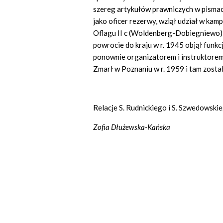
szereg artykułów prawniczych w pismac
jako oficer rezerwy, wziął udział w kamp
Oflagu II c (Woldenberg-Dobiegniewo)
powrocie do kraju w r. 1945 objął funk
ponownie organizatorem i instruktore
Zmarł w Poznaniu w r. 1959 i tam zost
Relacje S. Rudnickiego i S. Szwedowskie
Zofia Dłużewska-Kańska