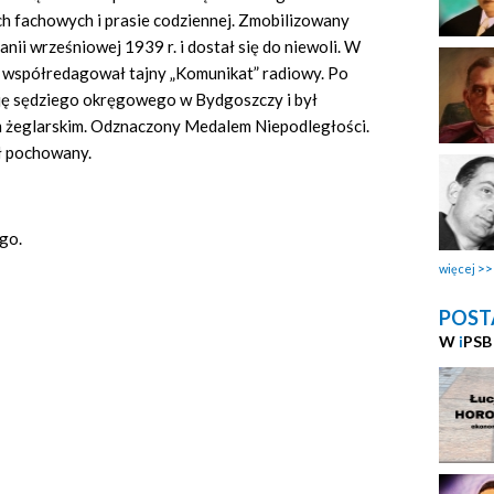
h fachowych i prasie codziennej. Zmobilizowany
anii wrześniowej 1939 r. i dostał się do niewoli. W
 współredagował tajny „Komunikat” radiowy. Po
cję sędziego okręgowego w Bydgoszczy i był
m żeglarskim. Odznaczony Medalem Niepodległości.
ał pochowany.
go.
więcej
POST
W
i
PSB