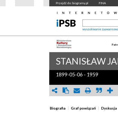
Przejdź do: biogramy.pl
FINA
wyszukiwanie zaawansow
Patr
STANISŁAW
JA
1899-05-06
-
1959
Biografia
Graf powiązań
Dyskusja