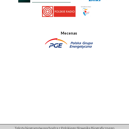
Mecenas
Teksty biogramów pochodzą z Polskiego Słownika Biograficznego