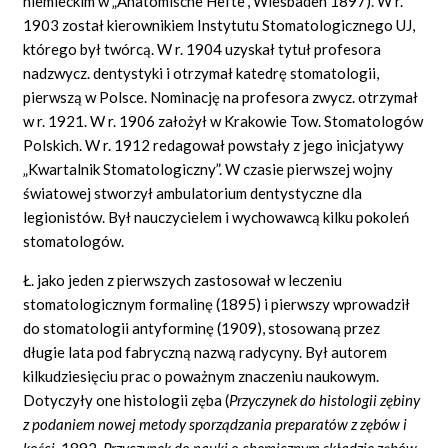
niemieckim w „Anatomische Hefte”, Wiesbaden 1897). W r.
1903 został kierownikiem Instytutu Stomatologicznego UJ,
którego był twórcą. W r. 1904 uzyskał tytuł profesora
nadzwycz. dentystyki i otrzymał katedrę stomatologii,
pierwszą w Polsce. Nominację na profesora zwycz. otrzymał
w r. 1921. W r. 1906 założył w Krakowie Tow. Stomatologów
Polskich. W r. 1912 redagował powstały z jego inicjatywy
„Kwartalnik Stomatologiczny”. W czasie pierwszej wojny
światowej stworzył ambulatorium dentystyczne dla
legionistów. Był nauczycielem i wychowawcą kilku pokoleń
stomatologów.
Ł. jako jeden z pierwszych zastosował w leczeniu
stomatologicznym formalinę (1895) i pierwszy wprowadził
do stomatologii antyforminę (1909), stosowaną przez
długie lata pod fabryczną nazwą radycyny. Był autorem
kilkudziesięciu prac o poważnym znaczeniu naukowym.
Dotyczyły one histologii zęba (
Przyczynek do histologii zębiny
z podaniem nowej metody sporządzania preparatów z zębów i
kości
,
1892,
Przyczynek do nauki o chemicznym składzie zębów
,