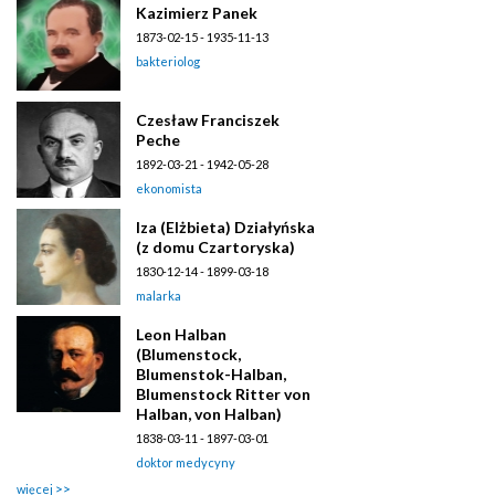
Kazimierz Panek
1873-02-15 - 1935-11-13
bakteriolog
Czesław Franciszek
Peche
1892-03-21 - 1942-05-28
ekonomista
Iza (Elżbieta) Działyńska
(z domu Czartoryska)
1830-12-14 - 1899-03-18
malarka
Leon Halban
(Blumenstock,
Blumenstok-Halban,
Blumenstock Ritter von
Halban, von Halban)
1838-03-11 - 1897-03-01
doktor medycyny
więcej