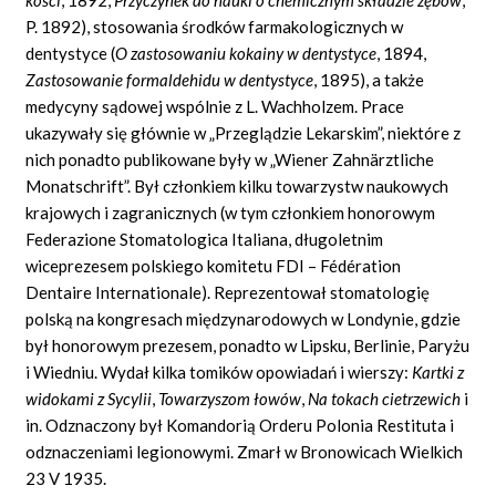
P. 1892), stosowania środków farmakologicznych w
dentystyce (
O zastosowaniu kokainy w dentystyce
,
1894,
Zastosowanie formaldehidu w dentystyce
,
1895), a także
medycyny sądowej wspólnie z L. Wachholzem. Prace
ukazywały się głównie w „Przeglądzie Lekarskim”, niektóre z
nich ponadto publikowane były w „Wiener Zahnärztliche
Monatschrift”. Był członkiem kilku towarzystw naukowych
krajowych i zagranicznych (w tym członkiem honorowym
Federazione Stomatologica Italiana, długoletnim
wiceprezesem polskiego komitetu FDI – Fédération
Dentaire Internationale). Reprezentował stomatologię
polską na kongresach międzynarodowych w Londynie, gdzie
był honorowym prezesem, ponadto w Lipsku, Berlinie, Paryżu
i Wiedniu. Wydał kilka tomików opowiadań i wierszy:
Kartki z
widokami z Sycylii
,
Towarzyszom łowów
,
Na tokach cietrzewich
i
in. Odznaczony był Komandorią Orderu Polonia Restituta i
odznaczeniami legionowymi. Zmarł w Bronowicach Wielkich
23 V 1935.