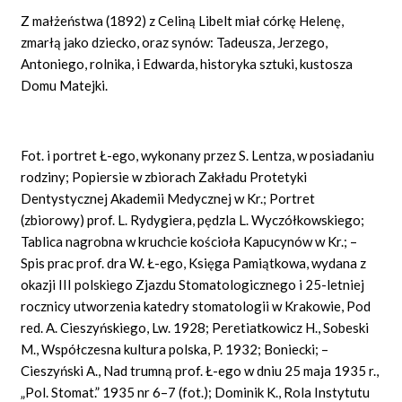
Z małżeństwa (1892) z Celiną Libelt miał córkę Helenę,
zmarłą jako dziecko, oraz synów: Tadeusza, Jerzego,
Antoniego, rolnika, i Edwarda, historyka sztuki, kustosza
Domu Matejki.
Fot. i portret Ł-ego, wykonany przez S. Lentza, w posiadaniu
rodziny; Popiersie w zbiorach Zakładu Protetyki
Dentystycznej Akademii Medycznej w Kr.; Portret
(zbiorowy) prof. L. Rydygiera, pędzla L. Wyczółkowskiego;
Tablica nagrobna w kruchcie kościoła Kapucynów w Kr.; –
Spis prac prof. dra W. Ł-ego, Księga Pamiątkowa, wydana z
okazji III polskiego Zjazdu Stomatologicznego i 25-letniej
rocznicy utworzenia katedry stomatologii w Krakowie, Pod
red. A. Cieszyńskiego, Lw. 1928; Peretiatkowicz H., Sobeski
M., Współczesna kultura polska, P. 1932; Boniecki; –
Cieszyński A., Nad trumną prof. Ł-ego w dniu 25 maja 1935 r.,
„Pol. Stomat.” 1935 nr 6–7 (fot.); Dominik K., Rola Instytutu