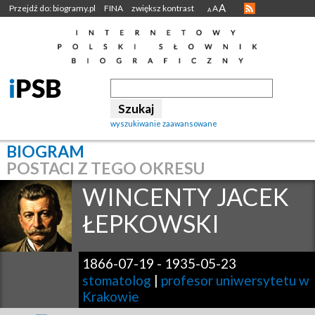
A
Przejdź do: biogramy.pl
FINA
zwiększ kontrast
A
A
wyszukiwanie zaawansowane
BIOGRAM
POSTACI Z TEGO OKRESU
WINCENTY JACEK
ŁEPKOWSKI
1866-07-19
-
1935-05-23
stomatolog
|
profesor uniwersytetu w
Krakowie