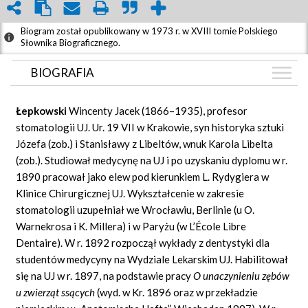
Biogram został opublikowany w 1973 r. w XVIII tomie Polskiego
Słownika Biograficznego.
BIOGRAFIA
BIOGRAFIA
Łepkowski
Wincenty Jacek (1866–1935), profesor
ZDJĘCIA
stomatologii UJ. Ur. 19 VII w Krakowie, syn historyka sztuki
(2)
Józefa (zob.) i Stanisławy z Libeltów, wnuk Karola Libelta
GRAF POWIĄZAŃ
(zob.). Studiował medycynę na UJ i po uzyskaniu dyplomu w r.
DYSKUSJA
1890 pracował jako elew pod kierunkiem L. Rydygiera w
Mapa
Klinice Chirurgicznej UJ. Wykształcenie w zakresie
stomatologii uzupełniał we Wrocławiu, Berlinie (u O.
Warnekrosa i K. Millera) i w Paryżu (w L’École Libre
Dentaire). W r. 1892 rozpoczął wykłady z dentystyki dla
studentów medycyny na Wydziale Lekarskim UJ. Habilitował
się na UJ w r. 1897, na podstawie pracy
O unaczynieniu zębów
u zwierząt ssących
(wyd. w Kr. 1896 oraz w przekładzie