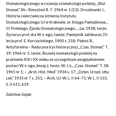
Stomatologicznego w rozwoju stomatologii polskiej, „Biul.
Stomat.” (Kr.–Rzeszów) R. 7: 1964 nr 1 (13); Drozdowski J.,
Historia ćwierćwiecza istnienia Instytutu
Stomatologicznego UJ w Krakowie, w: Księga Pamiątkowa…
III Polskiego Zjazdu Stomatologicznego…, Lw. 1928; tenże,
Życiorys prof. dra W. Ł-ego, tamże; Pamiętnik Jubileuszu 25-
lecia prof. E. Korczyńskiego, 1900 s. 218; Piękoś B.,
Antyformina – Radycyna (rys historyczny), „Czas. Stomat.” T.
19: 1966 nr 1; tenże, Rozwój stomatologii polskiej na
przełomie XIX i XX wieku ze szczególnym uwzględnieniem
postaci W. Ł-ego, (mszp.); tenże, W. J. Ł., „Czas. Stomat.” T. 18:
1965 nr 1; – „Arch. Hist. Med.” 1934 s. 17; „Dzien. Urzęd. Izby
Lek.” 1935 nr 7 s. 251; – Arch. UJ: W. L. II 64–71, W. L. II 133,
S. II 611, 619.
Zdzisław Gajda