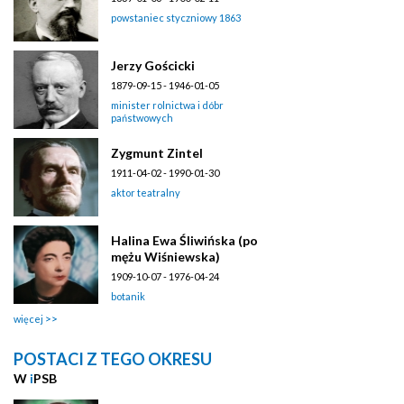
powstaniec styczniowy 1863
Jerzy Gościcki
1879-09-15 - 1946-01-05
minister rolnictwa i dóbr
państwowych
Zygmunt Zintel
1911-04-02 - 1990-01-30
aktor teatralny
Halina Ewa Śliwińska (po
mężu Wiśniewska)
1909-10-07 - 1976-04-24
botanik
więcej
POSTACI Z TEGO OKRESU
W
i
PSB