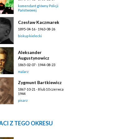
komendant główny Policji
Państwowej
Czesław Kaczmarek
1895-04-16 - 1963-08-26
biskup kielecki
Aleksander
Augustynowicz
1865-02-07 - 1944-08-23
malarz
Zygmunt Bartkiewicz
1867-10-21 - 8 lub 10 czerwca
1944
pisarz
ACI Z TEGO OKRESU