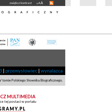
A
zwiększ kontrast
A
A
rcie
czne
3
|
przemysłowiec
|
wynalazca
V tomie Polskiego Słownika Biograficznego.
CZ MULTIMEDIA
ce tej postaci w portalu