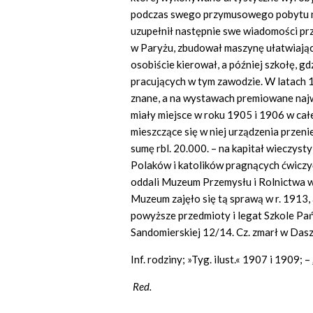
podczas swego przymusowego pobytu na
uzupełnił następnie swe wiadomości pr
w Paryżu, zbudował maszynę ułatwiając
osobiście kierował, a później szkołę, g
pracujących w tym zawodzie. W latach
znane, a na wystawach premiowane naj
miały miejsce w roku 1905 i 1906 w cał
mieszczące się w niej urządzenia przen
sumę rbl. 20.000. – na kapitał wieczysty
Polaków i katolików pragnących ćwiczyć
oddali Muzeum Przemysłu i Rolnictwa w
Muzeum zajęło się tą sprawą w r. 1913,
powyższe przedmioty i legat Szkole Pań
Sandomierskiej 12/14. Cz. zmarł w Das
Inf. rodziny; »Tyg. ilust.« 1907 i 1909; 
Red.