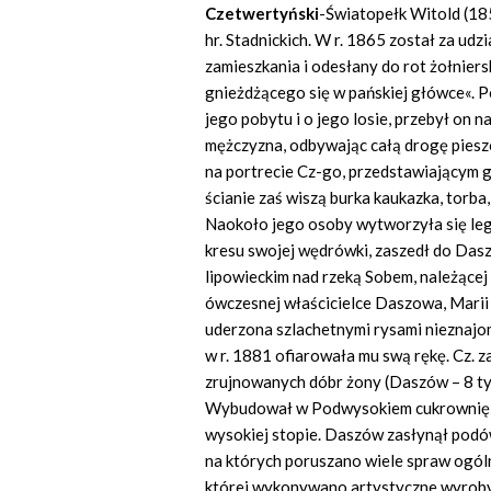
Czetwertyński
-Światopełk Witold (185
hr. Stadnickich. W r. 1865 został za ud
zamieszkania i odesłany do rot żołniers
gnieżdżącego się w pańskiej główce«. Po
jego pobytu i o jego losie, przebył on na
mężczyzna, odbywając całą drogę piesz
na portrecie Cz-go, przedstawiającym g
ścianie zaś wiszą burka kaukazka, torba,
Naokoło jego osoby wytworzyła się lege
kresu swojej wędrówki, zaszedł do Das
lipowieckim nad rzeką Sobem, należącej 
ówczesnej właścicielce Daszowa, Marii
uderzona szlachetnymi rysami nieznajome
w r. 1881 ofiarowała mu swą rękę. Cz. 
zrujnowanych dóbr żony (Daszów – 8 tys.
Wybudował w Podwysokiem cukrownię, k
wysokiej stopie. Daszów zasłynął podów
na których poruszano wiele spraw ogól
której wykonywano artystyczne wyroby,