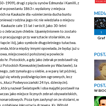
0–1909), drugi z pięciu synów Edmunda i Kamilli, z
ział w powstaniu 1863 r. wydalony z miejsca
MEDI
kich na Kaukazie dla »uśmierzenia ducha buntu
nieważ rodzina jego nic nie wiedziała o miejscu
 Kaukazie całe 15 lat i wrócił, jako 30-letni
o o żebraczym chlebie. Upamiętnionem to zostało
1
o pracującego przy warsztacie stolarskim, na
Graf
 łapcie i kij, jako symbole długoletniego tułactwa.
nda, która między innymi opowiada, że będąc już u
POST
zowa, miejscowości położonej w powiecie
do hr. Potockich, a gdy jako żebrak przedstawił się
 z Potockich Rzewuskiej (wdowie po Wacławie), ta
go, zatrzymała go u siebie, a w parę lat później,
zajął się wtedy podźwignięciem ogromnych, lecz
, klucz Podwysoczański 24 tys. dziesięcin).
POST
tórą nazwał Światopełk i oba majątki postawił na
W BIO
czas jako miejsce licznych zebrań obywatelskich,
nonarodowych. Poza tym zasłynął on ze stolarni, w
 ozdabiane inkrustacją drzewną. Ks. Witold