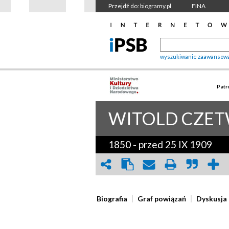
Przejdź do: biogramy.pl
FINA
wyszukiwanie zaawansow
Patr
WITOLD
CZET
1850
-
przed 25 IX 1909
Biografia
Graf powiązań
Dyskusja