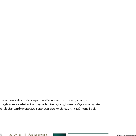
i odpowiedzialności i są one wyłącznie opiniami osób, które je
 zgłaszania nadużyć i w przypadku takiego zgłoszenia Wydawca będzie
o lub standardy współżycia społecznego wystarczy kliknąć ikonę flagi,