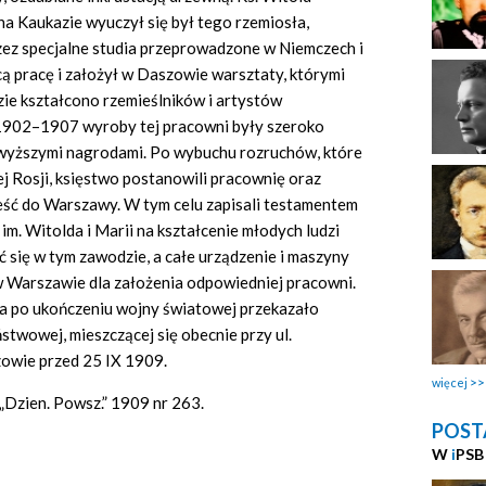
 Kaukazie wyuczył się był tego rzemiosła,
zez specjalne studia przeprowadzone w Niemczech i
ą pracę i założył w Daszowie warsztaty, którymi
dzie kształcono rzemieślników i artystów
 1902–1907 wyroby tej pracowni były szeroko
wyższymi nagrodami. Po wybuchu rozruchów, które
ej Rosji, księstwo postanowili pracownię oraz
ieść do Warszawy. W tym celu zapisali testamentem
 im. Witolda i Marii na kształcenie młodych ludzi
 się w tym zawodzie, a całe urządzenie i maszyny
 Warszawie dla założenia odpowiedniej pracowni.
 a po ukończeniu wojny światowej przekazało
stwowej, mieszczącej się obecnie przy ul.
zowie przed 25 IX 1909.
więcej
– „Dzien. Powsz.” 1909 nr 263.
POST
W
i
PSB