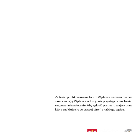
Za treści publikowane na forum Wydawca serwisu nie ponos
zamieszczają. Wydawca udostępnia przystępny mechanizm
reagował niezwłocznie. Aby zgłosić post naruszający praw
która znajduje się po prawej stronie każdego wpisu.