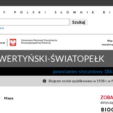
ane
Honorowy Patronat Prezydenta
Wspa
onat
Rzeczypospolitej Polskiej
merytory
WERTYŃSKI-ŚWIATOPEŁK
powstaniec styczniowy 186
Biogram został opublikowany w 1938 r. w I
ZOBA
Mapa
dotyczą