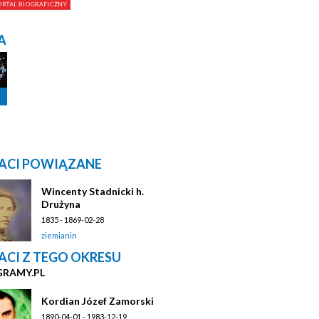
A
ACI POWIĄZANE
Wincenty Stadnicki h.
Drużyna
1835 - 1869-02-28
ziemianin
ACI Z TEGO OKRESU
GRAMY.PL
Kordian Józef Zamorski
1890-04-01 - 1983-12-19