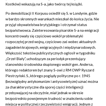
Kostków) wskazują na S-a, jako twórcę tej książki.
Po demobilizacji II Korpusu osiedlił się S. w Londynie, gdzie
w bardzo skromnych warunkach mieszkał do końca życia. Nie
przyjął obywatelstwa brytyjskiego i otrzymał status
bezpaństwowca. Zainteresowania pisarskie S-a na emigracji
koncentrowały się częściowo wokół problematyki
rozpoczętej przed wojną, częściowo zaś wobec aktualnych
zagadnień krajowych, emigracyjnych i międzynarodowych.
Większość tekstów publicystycznych ogłosił w tygodniku
„Orzeł Biały”, uchodzącym za periodyk prezentujący
stanowisko środowiska skupionego wokół gen. Andersa,
którego redaktorem był znany S-owi z RM OWP Ryszard
Piestrzyński. S., którego poglądy polityczne po r. 1945
(bezwzględny antykomunizm i antysowietyzm) uznać można
za charakterystyczne dla sporej części inteligencji
przebywającej na obczyźnie, miał jednak w okresie
bezpośrednio powojennym trudność w znalezieniu sobie
miejsca w politycznej rzeczywistości emigracji. Jednym z