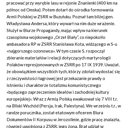
pracować przy wyrębie lasu w rejonie Znanienki (400 km na
północ od Omska). Potem dotarł do ośrodka formowania
Armii Polskiej w ZSRR w Buzułuku. Poznał tam bliżej gen.
Władysława Andersa, który wywarł na nim duże wrażenie.
Służył w Biurze Propagandy, mając wpływ na kierunek
czasopisma wojskowego „Orzeł Biały”, co niepokoiło
ambasadora RP w ZSRR Stanisława Kota, widzącego w S-u
«najgorszego ozonowca». W tym czasie S. rozpoczął
zbieranie materiałów i relacji dotyczących martyrologii
Polaków represjonowanych w ZSRR po 17 IX 1939. Uważał,
że obowiązkiem wszystkich tych, którzy zdołali wydostać się
z rzeczywistości łagrowej jest przekazanie prawdy o
istnieniu i charakterze totalizmu komunistycznego
«będącego zaprzeczeniem ideałów i zachodniej kultury
europejskiej». Wraz z Armią Polską ewakuował się 7 VIII t.r.
na Bliski Wschód (Persja, Irak, Palestyna). We wrześniu t.r., w
randze porucznika, został etatowym oficerem Biura
Dokumentów II Korpusu w Jerozolimie, gdzie pracę znalazła,
również uwolniona z ZSRR, jego żona. Brał udział w