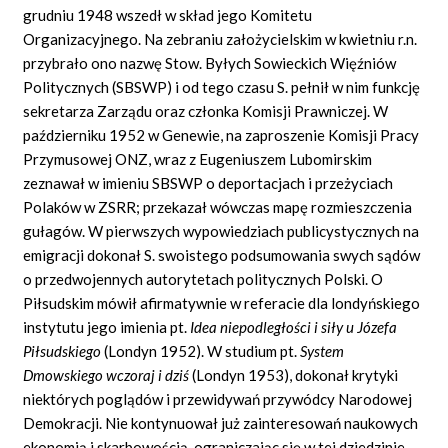
grudniu 1948 wszedł w skład jego Komitetu
Organizacyjnego. Na zebraniu założycielskim w kwietniu r.n.
przybrało ono nazwę Stow. Byłych Sowieckich Więźniów
Politycznych (SBSWP) i od tego czasu S. pełnił w nim funkcję
sekretarza Zarządu oraz członka Komisji Prawniczej. W
październiku 1952 w Genewie, na zaproszenie Komisji Pracy
Przymusowej ONZ, wraz z Eugeniuszem Lubomirskim
zeznawał w imieniu SBSWP o deportacjach i przeżyciach
Polaków w ZSRR; przekazał wówczas mapę rozmieszczenia
gułagów. W pierwszych wypowiedziach publicystycznych na
emigracji dokonał S. swoistego podsumowania swych sądów
o przedwojennych autorytetach politycznych Polski. O
Piłsudskim mówił afirmatywnie w referacie dla londyńskiego
instytutu jego imienia pt.
Idea niepodległości i siły u Józefa
Piłsudskiego
(Londyn 1952). W studium pt.
System
Dmowskiego wczoraj i dziś
(Londyn 1953), dokonał krytyki
niektórych poglądów i przewidywań przywódcy Narodowej
Demokracji. Nie kontynuował już zainteresowań naukowych
ekonomią i skarbowością, ograniczając się w tej dziedzinie