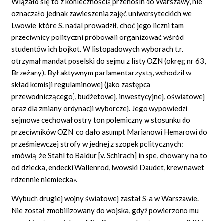
Wiązało się to z koniecznością przenosin do Warszawy, nie
oznaczało jednak zawieszenia zajęć uniwersyteckich we
Lwowie, które S. nadal prowadził, choć jego liczni tam
przeciwnicy polityczni próbowali organizować wśród
studentów ich bojkot. W listopadowych wyborach t.r.
otrzymał mandat poselski do sejmu z listy OZN (okręg nr 63,
Brzeżany). Był aktywnym parlamentarzystą, wchodził w
skład komisji regulaminowej (jako zastępca
przewodniczącego), budżetowej, inwestycyjnej, oświatowej
oraz dla zmiany ordynacji wyborczej. Jego wypowiedzi
sejmowe cechował ostry ton polemiczny w stosunku do
przeciwników OZN, co dało asumpt Marianowi Hemarowi do
prześmiewczej strofy w jednej z szopek politycznych:
«mówią, że Stahl to Baldur [v. Schirach] in spe, chowany na to
od dziecka, endecki Wallenrod, lwowski Daudet, krew nawet
rdzennie niemiecka».
Wybuch drugiej wojny światowej zastał S-a w Warszawie.
Nie został zmobilizowany do wojska, gdyż powierzono mu