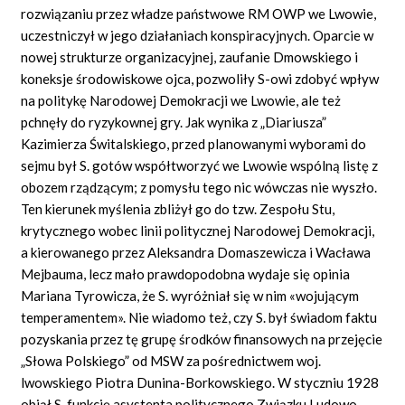
rozwiązaniu przez władze państwowe RM OWP we Lwowie,
uczestniczył w jego działaniach konspiracyjnych. Oparcie w
nowej strukturze organizacyjnej, zaufanie Dmowskiego i
koneksje środowiskowe ojca, pozwoliły S-owi zdobyć wpływ
na politykę Narodowej Demokracji we Lwowie, ale też
pchnęły do ryzykownej gry. Jak wynika z „Diariusza”
Kazimierza Świtalskiego, przed planowanymi wyborami do
sejmu był S. gotów współtworzyć we Lwowie wspólną listę z
obozem rządzącym; z pomysłu tego nic wówczas nie wyszło.
Ten kierunek myślenia zbliżył go do tzw. Zespołu Stu,
krytycznego wobec linii politycznej Narodowej Demokracji,
a kierowanego przez Aleksandra Domaszewicza i Wacława
Mejbauma, lecz mało prawdopodobna wydaje się opinia
Mariana Tyrowicza, że S. wyróżniał się w nim «wojującym
temperamentem». Nie wiadomo też, czy S. był świadom faktu
pozyskania przez tę grupę środków finansowych na przejęcie
„Słowa Polskiego” od MSW za pośrednictwem woj.
lwowskiego Piotra Dunina-Borkowskiego. W styczniu 1928
objął S. funkcję asystenta politycznego Związku Ludowo-