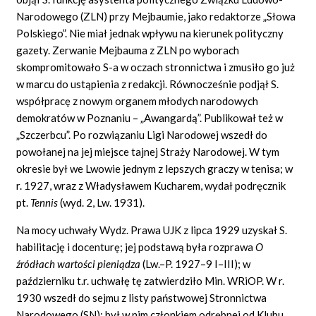
Narodowego (ZLN) przy Mejbaumie, jako redaktorze „Słowa
Polskiego”. Nie miał jednak wpływu na kierunek polityczny
gazety. Zerwanie Mejbauma z ZLN po wyborach
skompromitowało S-a w oczach stronnictwa i zmusiło go już
w marcu do ustąpienia z redakcji. Równocześnie podjął S.
współpracę z nowym organem młodych narodowych
demokratów w Poznaniu – „Awangardą”. Publikował też w
„Szczerbcu”. Po rozwiązaniu Ligi Narodowej wszedł do
powołanej na jej miejsce tajnej Straży Narodowej. W tym
okresie był we Lwowie jednym z lepszych graczy w tenisa; w
r. 1927, wraz z Władysławem Kucharem, wydał podręcznik
pt.
Tennis
(wyd. 2, Lw. 1931).
Na mocy uchwały Wydz. Prawa UJK z lipca 1929 uzyskał S.
habilitację i docenturę; jej podstawą była rozprawa
O
źródłach wartości pieniądza
(Lw.–P. 1927–9 I–III); w
październiku t.r. uchwałę tę zatwierdziło Min. WRiOP. W r.
1930 wszedł do sejmu z listy państwowej Stronnictwa
Narodowego (SN); był w nim członkiem odrębnej od Klubu