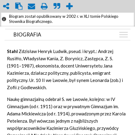
Biogram został opublikowany w 2002 r. w XLI tomie Polskiego
Słownika Biograficznego.
BIOGRAFIA
BIOGRAFIA
Stahl
Zdzisław Henryk Ludwik, pseud. i krypt.: Andrzej
GRAF POWIĄZAŃ
Rusiłło, Władysław Kania, Z. Borynicz, Zastępca, Z. S.
(1901–1987), ekonomista, docent Uniwersytetu Jana
DYSKUSJA
Kazimierza, działacz polityczny, publicysta, emigrant
Mapa
polityczny. Ur. 10 II we Lwowie, był synem Leonarda (zob.) i
Zofii z Godlewskich.
Naukę gimnazjalną odebrał S. we Lwowie, kolejno: w IV
Gimnazjum (od r. 1911) oraz w prywatnym Gimnazjum im.
Adama Mickiewicza (od r. 1914), prowadzonym przez Karola
Petelenza. Był wówczas jednym z najbliższych
współpracowników Kazimierza Gluzińskiego, przywódcy