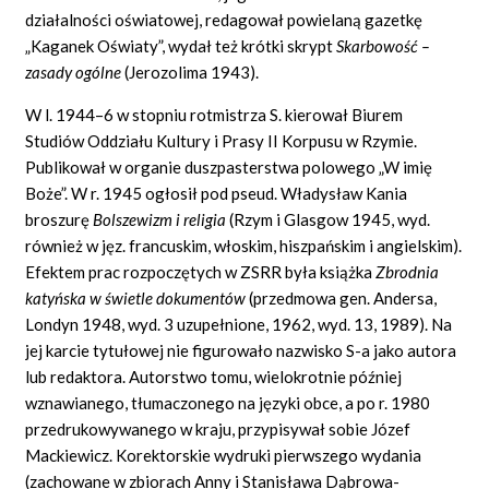
działalności oświatowej, redagował powielaną gazetkę
„Kaganek Oświaty”, wydał też krótki skrypt
Skarbowość –
zasady ogólne
(Jerozolima 1943).
W l. 1944–6 w stopniu rotmistrza S. kierował Biurem
Studiów Oddziału Kultury i Prasy II Korpusu w Rzymie.
Publikował w organie duszpasterstwa polowego „W imię
Boże”. W r. 1945 ogłosił pod pseud. Władysław Kania
broszurę
Bolszewizm i religia
(Rzym i Glasgow 1945, wyd.
również w jęz. francuskim, włoskim, hiszpańskim i angielskim).
Efektem prac rozpoczętych w ZSRR była książka
Zbrodnia
katyńska w świetle dokumentów
(przedmowa gen. Andersa,
Londyn 1948, wyd. 3 uzupełnione, 1962, wyd. 13, 1989). Na
jej karcie tytułowej nie figurowało nazwisko S-a jako autora
lub redaktora. Autorstwo tomu, wielokrotnie później
wznawianego, tłumaczonego na języki obce, a po r. 1980
przedrukowywanego w kraju, przypisywał sobie Józef
Mackiewicz. Korektorskie wydruki pierwszego wydania
(zachowane w zbiorach Anny i Stanisława Dąbrowa-