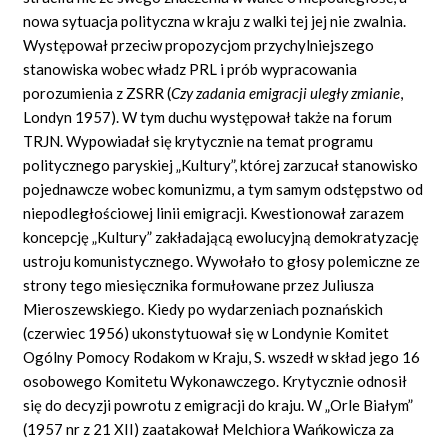
nowa sytuacja polityczna w kraju z walki tej jej nie zwalnia.
Występował przeciw propozycjom przychylniejszego
stanowiska wobec władz PRL i prób wypracowania
porozumienia z ZSRR (
Czy zadania emigracji uległy zmianie
,
Londyn 1957). W tym duchu występował także na forum
TRJN. Wypowiadał się krytycznie na temat programu
politycznego paryskiej „Kultury”, której zarzucał stanowisko
pojednawcze wobec komunizmu, a tym samym odstępstwo od
niepodległościowej linii emigracji. Kwestionował zarazem
koncepcję „Kultury” zakładającą ewolucyjną demokratyzację
ustroju komunistycznego. Wywołało to głosy polemiczne ze
strony tego miesięcznika formułowane przez Juliusza
Mieroszewskiego. Kiedy po wydarzeniach poznańskich
(czerwiec 1956) ukonstytuował się w Londynie Komitet
Ogólny Pomocy Rodakom w Kraju, S. wszedł w skład jego 16
osobowego Komitetu Wykonawczego. Krytycznie odnosił
się do decyzji powrotu z emigracji do kraju. W „Orle Białym”
(1957 nr z 21 XII) zaatakował Melchiora Wańkowicza za