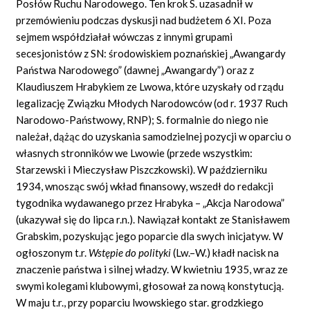
Posłów Ruchu Narodowego. Ten krok S. uzasadnił w
przemówieniu podczas dyskusji nad budżetem 6 XI. Poza
sejmem współdziałał wówczas z innymi grupami
secesjonistów z SN: środowiskiem poznańskiej „Awangardy
Państwa Narodowego” (dawnej „Awangardy”) oraz z
Klaudiuszem Hrabykiem ze Lwowa, które uzyskały od rządu
legalizację Związku Młodych Narodowców (od r. 1937 Ruch
Narodowo-Państwowy, RNP); S. formalnie do niego nie
należał, dążąc do uzyskania samodzielnej pozycji w oparciu o
własnych stronników we Lwowie (przede wszystkim:
Starzewski i Mieczysław Piszczkowski). W październiku
1934, wnosząc swój wkład finansowy, wszedł do redakcji
tygodnika wydawanego przez Hrabyka – „Akcja Narodowa”
(ukazywał się do lipca r.n.). Nawiązał kontakt ze Stanisławem
Grabskim, pozyskując jego poparcie dla swych inicjatyw. W
ogłoszonym t.r.
Wstępie do polityki
(Lw.–W.) kładł nacisk na
znaczenie państwa i silnej władzy. W kwietniu 1935, wraz ze
swymi kolegami klubowymi, głosował za nową konstytucją.
W maju t.r., przy poparciu lwowskiego star. grodzkiego