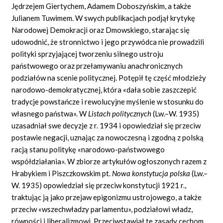
Jędrzejem Giertychem, Adamem Doboszyńskim, a także
Julianem Tuwimem. W swych publikacjach podjął krytykę
Narodowej Demokracji oraz Dmowskiego, starając się
udowodnić, że stronnictwo i jego przywódca nie prowadzili
polityki sprzyjającej tworzeniu silnego ustroju
państwowego oraz przełamywaniu anachronicznych
podziałów na scenie politycznej. Potępił tę część młodzieży
narodowo-demokratycznej, która «dała sobie zaszczepić
tradycje powstańcze i rewolucyjne myślenie w stosunku do
własnego państwa». W
Listach politycznych
(Lw.–W. 1935)
uzasadniał swe decyzje z r. 1934 i opowiedział się przeciw
postawie negacji, uznając za nowoczesną i zgodną z polską
racją stanu politykę «narodowo-państwowego
współdziałania». W zbiorze artykułów ogłoszonych razem z
Hrabykiem i Piszczkowskim pt.
Nowa konstytucja polska
(Lw.–
W. 1935) opowiedział się przeciw konstytucji 1921 r.,
traktując ją jako przejaw epigonizmu ustrojowego, a także
przeciw «wszechwładzy parlamentu», podziałowi władz,
równości i liberalizmowi. Przeciwstawiał te zasady cechom,