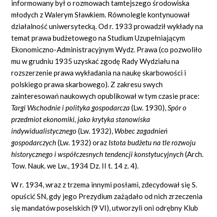
informowany był o rozmowach tamtejszego środowiska
młodych z Walerym Sławkiem. Równolegle kontynuował
działalność uniwersytecką. Od r. 1933 prowadził wykłady na
temat prawa budżetowego na Studium Uzupełniającym
Ekonomiczno-Administracyjnym Wydz. Prawa (co pozwoliło
mu w grudniu 1935 uzyskać zgodę Rady Wydziału na
rozszerzenie prawa wykładania na naukę skarbowości i
polskiego prawa skarbowego). Z zakresu swych
zainteresowań naukowych opublikował w tym czasie prace:
Targi Wschodnie i polityka gospodarcza
(Lw. 1930),
Spór o
przedmiot ekonomiki, jako krytyka stanowiska
indywidualistycznego
(Lw. 1932),
Wobec zagadnień
gospodarczych
(Lw. 1932) oraz
Istota budżetu na tle rozwoju
historycznego i współczesnych tendencji konstytucyjnych
(Arch.
Tow. Nauk. we Lw., 1934 Dz. II t. 14 z. 4).
W r. 1934, wraz z trzema innymi posłami, zdecydował się S.
opuścić SN, gdy jego Prezydium zażądało od nich zrzeczenia
się mandatów poselskich (9 VI), utworzyli oni odrębny Klub