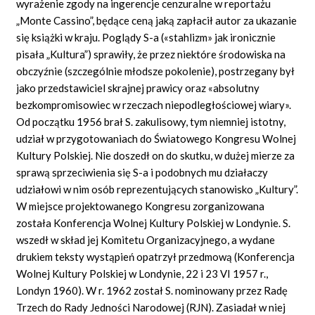
wyrażenie zgody na ingerencje cenzuralne w reportażu
„Monte Cassino”, będące ceną jaką zapłacił autor za ukazanie
się książki w kraju. Poglądy S-a («stahlizm» jak ironicznie
pisała „Kultura”) sprawiły, że przez niektóre środowiska na
obczyźnie (szczególnie młodsze pokolenie), postrzegany był
jako przedstawiciel skrajnej prawicy oraz «absolutny
bezkompromisowiec w rzeczach niepodległościowej wiary».
Od początku 1956 brał S. zakulisowy, tym niemniej istotny,
udział w przygotowaniach do Światowego Kongresu Wolnej
Kultury Polskiej. Nie doszedł on do skutku, w dużej mierze za
sprawą sprzeciwienia się S-a i podobnych mu działaczy
udziałowi w nim osób reprezentujących stanowisko „Kultury”.
W miejsce projektowanego Kongresu zorganizowana
została Konferencja Wolnej Kultury Polskiej w Londynie. S.
wszedł w skład jej Komitetu Organizacyjnego, a wydane
drukiem teksty wystąpień opatrzył przedmową (Konferencja
Wolnej Kultury Polskiej w Londynie, 22 i 23 VI 1957 r.,
Londyn 1960). W r. 1962 został S. nominowany przez Radę
Trzech do Rady Jedności Narodowej (RJN). Zasiadał w niej