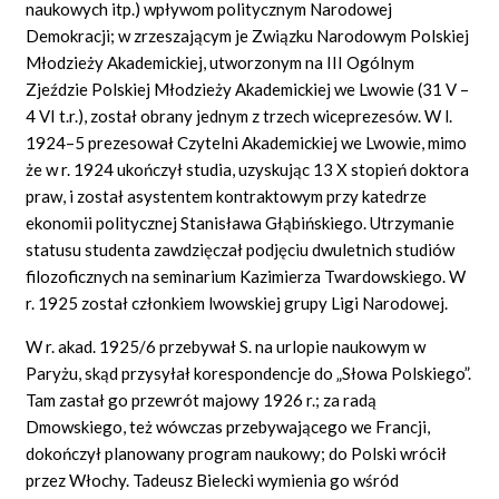
naukowych itp.) wpływom politycznym Narodowej
Demokracji; w zrzeszającym je Związku Narodowym Polskiej
Młodzieży Akademickiej, utworzonym na III Ogólnym
Zjeździe Polskiej Młodzieży Akademickiej we Lwowie (31 V –
4 VI t.r.), został obrany jednym z trzech wiceprezesów. W l.
1924–5 prezesował Czytelni Akademickiej we Lwowie, mimo
że w r. 1924 ukończył studia, uzyskując 13 X stopień doktora
praw, i został asystentem kontraktowym przy katedrze
ekonomii politycznej Stanisława Głąbińskiego. Utrzymanie
statusu studenta zawdzięczał podjęciu dwuletnich studiów
filozoficznych na seminarium Kazimierza Twardowskiego. W
r. 1925 został członkiem lwowskiej grupy Ligi Narodowej.
W r. akad. 1925/6 przebywał S. na urlopie naukowym w
Paryżu, skąd przysyłał korespondencje do „Słowa Polskiego”.
Tam zastał go przewrót majowy 1926 r.; za radą
Dmowskiego, też wówczas przebywającego we Francji,
dokończył planowany program naukowy; do Polski wrócił
przez Włochy. Tadeusz Bielecki wymienia go wśród