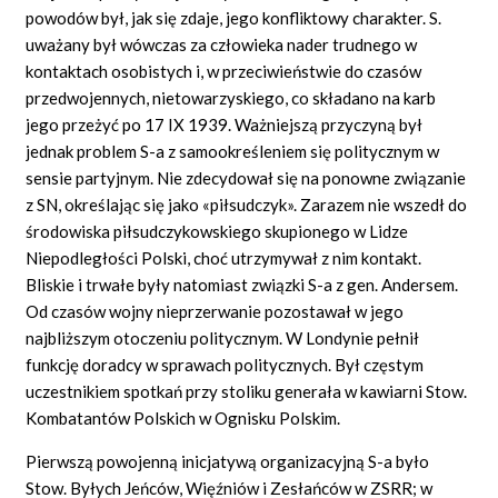
powodów był, jak się zdaje, jego konfliktowy charakter. S.
uważany był wówczas za człowieka nader trudnego w
kontaktach osobistych i, w przeciwieństwie do czasów
przedwojennych, nietowarzyskiego, co składano na karb
jego przeżyć po 17 IX 1939. Ważniejszą przyczyną był
jednak problem S-a z samookreśleniem się politycznym w
sensie partyjnym. Nie zdecydował się na ponowne związanie
z SN, określając się jako «piłsudczyk». Zarazem nie wszedł do
środowiska piłsudczykowskiego skupionego w Lidze
Niepodległości Polski, choć utrzymywał z nim kontakt.
Bliskie i trwałe były natomiast związki S-a z gen. Andersem.
Od czasów wojny nieprzerwanie pozostawał w jego
najbliższym otoczeniu politycznym. W Londynie pełnił
funkcję doradcy w sprawach politycznych. Był częstym
uczestnikiem spotkań przy stoliku generała w kawiarni Stow.
Kombatantów Polskich w Ognisku Polskim.
Pierwszą powojenną inicjatywą organizacyjną S-a było
Stow. Byłych Jeńców, Więźniów i Zesłańców w ZSRR; w