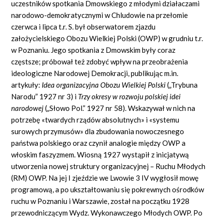
uczestników spotkania Dmowskiego z młodymi działaczami
narodowo-demokratycznymi w Chludowie na przełomie
czerwca i lipca t.r. S. był obserwatorem zjazdu
założycielskiego Obozu Wielkiej Polski (OWP) w grudniu t.r.
w Poznaniu. Jego spotkania z Dmowskim były coraz
częstsze; próbował też zdobyć wpływ na przeobrażenia
ideologiczne Narodowej Demokracji, publikując m.in.
artykuły:
Idea organizacyjna Obozu Wielkiej Polski
(„Trybuna
Narodu” 1927 nr 3) i
Trzy okresy w rozwoju polskiej idei
narodowej
(„Słowo Pol.” 1927 nr 58). Wskazywał w nich na
potrzebę «twardych rządów absolutnych» i «systemu
surowych przymusów» dla zbudowania nowoczesnego
państwa polskiego oraz czynił analogie między OWP a
włoskim faszyzmem. Wiosną 1927 wystąpił z inicjatywą
utworzenia nowej struktury organizacyjnej – Ruchu Młodych
(RM) OWP. Na jej I zjeździe we Lwowie 3 IV wygłosił mowę
programową, a po ukształtowaniu się pokrewnych ośrodków
ruchu w Poznaniu i Warszawie, został na początku 1928
przewodniczącym Wydz. Wykonawczego Młodych OWP. Po