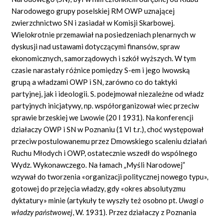
Narodowego grupy poselskiej RM OWP uznającej
zwierzchnictwo SN i zasiadał w Komisji Skarbowej.
Wielokrotnie przemawiał na posiedzeniach plenarnych w
dyskusji nad ustawami dotyczącymi finansów, spraw
ekonomicznych, samorządowych i szkół wyższych. W tym
czasie narastały różnice pomiędzy S-em i jego lwowską
grupą a władzami OWP i SN, zarówno co do taktyki
partyjnej, jak i ideologii. S. podejmował niezależne od władz
partyjnych inicjatywy, np. współorganizował wiec przeciw
sprawie brzeskiej we Lwowie (20 I 1931). Na konferencji
działaczy OWP i SN w Poznaniu (1 VI t.r.), choć występował
przeciw postulowanemu przez Dmowskiego scaleniu działań
Ruchu Młodych i OWP, ostatecznie wszedł do wspólnego
Wydz. Wykonawczego. Na łamach „Myśli Narodowej”
wzywał do tworzenia «organizacji politycznej nowego typu»,
gotowej do przejęcia władzy, gdy «okres absolutyzmu
dyktatury» minie (artykuły te wyszły też osobno pt.
Uwagi o
władzy państwowej
,
W. 1931). Przez działaczy z Poznania