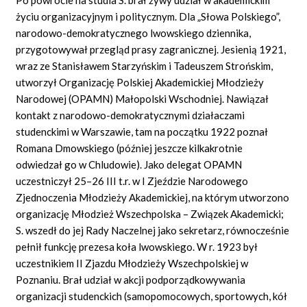
życiu organizacyjnym i politycznym. Dla „Słowa Polskiego”,
narodowo-demokratycznego lwowskiego dziennika,
przygotowywał przegląd prasy zagranicznej. Jesienią 1921,
wraz ze Stanisławem Starzyńskim i Tadeuszem Strońskim,
utworzył Organizację Polskiej Akademickiej Młodzieży
Narodowej (OPAMN) Małopolski Wschodniej. Nawiązał
kontakt z narodowo-demokratycznymi działaczami
studenckimi w Warszawie, tam na początku 1922 poznał
Romana Dmowskiego (później jeszcze kilkakrotnie
odwiedzał go w Chludowie). Jako delegat OPAMN
uczestniczył 25–26 III t.r. w I Zjeździe Narodowego
Zjednoczenia Młodzieży Akademickiej, na którym utworzono
organizację Młodzież Wszechpolska – Związek Akademicki;
S. wszedł do jej Rady Naczelnej jako sekretarz, równocześnie
pełnił funkcję prezesa koła lwowskiego. W r. 1923 był
uczestnikiem II Zjazdu Młodzieży Wszechpolskiej w
Poznaniu. Brał udział w akcji podporządkowywania
organizacji studenckich (samopomocowych, sportowych, kół