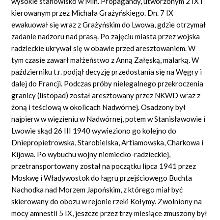
wysokie stanowisko w Min. Propagandy, utworzonym 2 IX i
kierowanym przez Michała Grażyńskiego. Dn. 7 IX
ewakuował się wraz z Grażyńskim do Lwowa, gdzie otrzymał
zadanie nadzoru nad prasą. Po zajęciu miasta przez wojska
radzieckie ukrywał się w obawie przed aresztowaniem. W
tym czasie zawarł małżeństwo z Anną Załęską, malarką. W
październiku t.r. podjął decyzję przedostania się na Węgry i
dalej do Francji. Podczas próby nielegalnego przekroczenia
granicy (listopad) został aresztowany przez NKWD wraz z
żoną i teściową w okolicach Nadwórnej. Osadzony był
najpierw w więzieniu w Nadwórnej, potem w Stanisławowie i
Lwowie skąd 26 III 1940 wywieziono go kolejno do
Dniepropietrowska, Starobielska, Artiamowska, Charkowa i
Kijowa. Po wybuchu wojny niemiecko-radzieckiej,
przetransportowany został na początku lipca 1941 przez
Moskwę i Władywostok do łagru przejściowego Buchta
Nachodka nad Morzem Japońskim, z którego miał być
skierowany do obozu w rejonie rzeki Kołymy. Zwolniony na
mocy amnestii 5 IX, jeszcze przez trzy miesiące zmuszony był