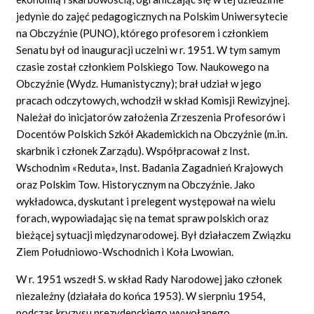
jedynie do zajęć pedagogicznych na Polskim Uniwersytecie
na Obczyźnie (PUNO), którego profesorem i członkiem
Senatu był od inauguracji uczelni w r. 1951. W tym samym
czasie został członkiem Polskiego Tow. Naukowego na
Obczyźnie (Wydz. Humanistyczny); brał udział w jego
pracach odczytowych, wchodził w skład Komisji Rewizyjnej.
Należał do inicjatorów założenia Zrzeszenia Profesorów i
Docentów Polskich Szkół Akademickich na Obczyźnie (m.in.
skarbnik i członek Zarządu). Współpracował z Inst.
Wschodnim «Reduta», Inst. Badania Zagadnień Krajowych
oraz Polskim Tow. Historycznym na Obczyźnie. Jako
wykładowca, dyskutant i prelegent występował na wielu
forach, wypowiadając się na temat spraw polskich oraz
bieżącej sytuacji międzynarodowej. Był działaczem Związku
Ziem Południowo-Wschodnich i Koła Lwowian.
W r. 1951 wszedł S. w skład Rady Narodowej jako członek
niezależny (działała do końca 1953). W sierpniu 1954,
podczas kryzysu prezydenckiego wywołanego