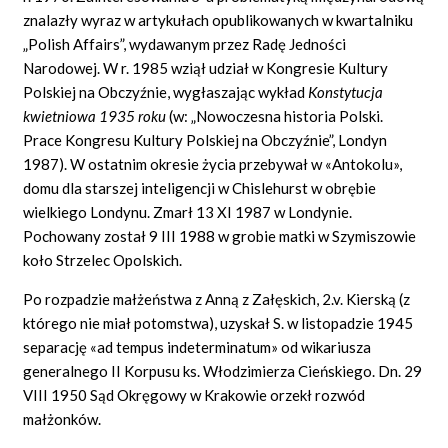
znalazły wyraz w artykułach opublikowanych w kwartalniku
„Polish Affairs”, wydawanym przez Radę Jedności
Narodowej. W r. 1985 wziął udział w Kongresie Kultury
Polskiej na Obczyźnie, wygłaszając wykład
Konstytucja
kwietniowa 1935 roku
(w: „Nowoczesna historia Polski.
Prace Kongresu Kultury Polskiej na Obczyźnie”, Londyn
1987). W ostatnim okresie życia przebywał w «Antokolu»,
domu dla starszej inteligencji w Chislehurst w obrębie
wielkiego Londynu. Zmarł 13 XI 1987 w Londynie.
Pochowany został 9 III 1988 w grobie matki w Szymiszowie
koło Strzelec Opolskich.
Po rozpadzie małżeństwa z Anną z Załęskich, 2.v. Kierską (z
którego nie miał potomstwa), uzyskał S. w listopadzie 1945
separację «ad tempus indeterminatum» od wikariusza
generalnego II Korpusu ks. Włodzimierza Cieńskiego. Dn. 29
VIII 1950 Sąd Okręgowy w Krakowie orzekł rozwód
małżonków.