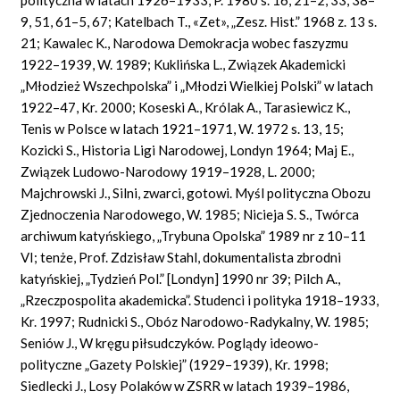
9, 51, 61–5, 67; Katelbach T., «Zet», „Zesz. Hist.” 1968 z. 13 s.
21; Kawalec K., Narodowa Demokracja wobec faszyzmu
1922–1939, W. 1989; Kuklińska L., Związek Akademicki
„Młodzież Wszechpolska” i „Młodzi Wielkiej Polski” w latach
1922–47, Kr. 2000; Koseski A., Królak A., Tarasiewicz K.,
Tenis w Polsce w latach 1921–1971, W. 1972 s. 13, 15;
Kozicki S., Historia Ligi Narodowej, Londyn 1964; Maj E.,
Związek Ludowo-Narodowy 1919–1928, L. 2000;
Majchrowski J., Silni, zwarci, gotowi. Myśl polityczna Obozu
Zjednoczenia Narodowego, W. 1985; Nicieja S. S., Twórca
archiwum katyńskiego, „Trybuna Opolska” 1989 nr z 10–11
VI; tenże, Prof. Zdzisław Stahl, dokumentalista zbrodni
katyńskiej, „Tydzień Pol.” [Londyn] 1990 nr 39; Pilch A.,
„Rzeczpospolita akademicka”. Studenci i polityka 1918–1933,
Kr. 1997; Rudnicki S., Obóz Narodowo-Radykalny, W. 1985;
Seniów J., W kręgu piłsudczyków. Poglądy ideowo-
polityczne „Gazety Polskiej” (1929–1939), Kr. 1998;
Siedlecki J., Losy Polaków w ZSRR w latach 1939–1986,