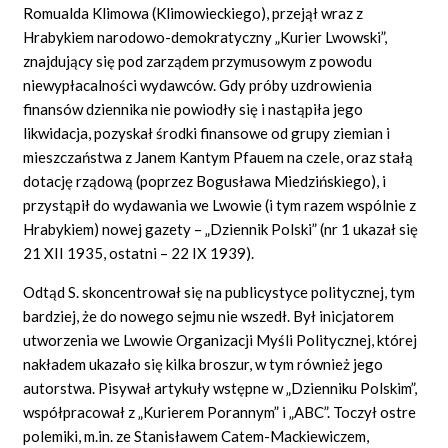
Romualda Klimowa (Klimowieckiego), przejął wraz z
Hrabykiem narodowo-demokratyczny „Kurier Lwowski”,
znajdujący się pod zarządem przymusowym z powodu
niewypłacalności wydawców. Gdy próby uzdrowienia
finansów dziennika nie powiodły się i nastąpiła jego
likwidacja, pozyskał środki finansowe od grupy ziemian i
mieszczaństwa z Janem Kantym Pfauem na czele, oraz stałą
dotację rządową (poprzez Bogusława Miedzińskiego), i
przystąpił do wydawania we Lwowie (i tym razem wspólnie z
Hrabykiem) nowej gazety – „Dziennik Polski” (nr 1 ukazał się
21 XII 1935, ostatni – 22 IX 1939).
Odtąd S. skoncentrował się na publicystyce politycznej, tym
bardziej, że do nowego sejmu nie wszedł. Był inicjatorem
utworzenia we Lwowie Organizacji Myśli Politycznej, której
nakładem ukazało się kilka broszur, w tym również jego
autorstwa. Pisywał artykuły wstępne w „Dzienniku Polskim”,
współpracował z „Kurierem Porannym” i „ABC”. Toczył ostre
polemiki, m.in. ze Stanisławem Catem-Mackiewiczem,