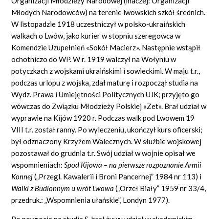
Organizacji Młodzieży Narodowej (inaczej: Organizacji
Młodych Narodowców) na terenie lwowskich szkół średnich.
W listopadzie 1918 uczestniczył w polsko-ukraińskich
walkach o Lwów, jako kurier w stopniu szeregowca w
Komendzie Uzupełnień «Sokół Macierz». Następnie wstąpił
ochotniczo do WP. W r. 1919 walczył na Wołyniu w
potyczkach z wojskami ukraińskimi i sowieckimi. W maju t.r.,
podczas urlopu z wojska, zdał maturę i rozpoczął studia na
Wydz. Prawa i Umiejętności Politycznych UJK; przyjęto go
wówczas do Związku Młodzieży Polskiej «Zet». Brał udział w
wyprawie na Kijów 1920 r. Podczas walk pod Lwowem 19
VIII t.r. został ranny. Po wyleczeniu, ukończył kurs oficerski;
był odznaczony Krzyżem Walecznych. W służbie wojskowej
pozostawał do grudnia t.r. Swój udział w wojnie opisał we
wspomnieniach:
Spod Kijowa – na pierwsze rozpoznanie Armii
Konnej
(„Przegl. Kawalerii i Broni Pancernej” 1984 nr 113) i
Walki z Budionnym u wrót Lwowa
(„Orzeł Biały” 1959 nr 33/4,
przedruk.: „Wspomnienia ułańskie”, Londyn 1977).
Po powrocie na studia S. brał żywy udział w akademickim