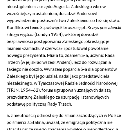
nieustąpieniem z urzędu Augusta Zaleskiego wbrew
wcześniejszym ustaleniom, doradzał Andersowi
wypowiedzenie posłuszeństwa Zaleskiemu, co też się stało.
Konfliktowi temu S. poświęcił broszurę pt.
Kryzys prezydencki
i droga wyjścia
(Londyn 1954), w której dowodził
bezprawności postępowania Zaleskiego, określając je
mianem «zamachu 9 czerwca» i postulował powołanie
nowego prezydenta. Miała to, zdaniem S-a, uczynić Rada
Trzech (w jej skład wszedł Anders), lecz do rozwiązania
takiego nie doszło. Wyrazem poparcia S-a dla oponentów
Zaleskiego był jego udział, nadal jako przedstawiciela
niezależnego, w Tymczasowej Radzie Jedności Narodowej
(TRJN, 1954–62), forum ugrupowań uznających dalszą
prezydenturę Zaleskiego za uzurpację i stanowiących
podstawę polityczną Rady Trzech.
S. z nieufnością odniósł się do zmian zachodzących w Polsce
po śmierci J. Stalina, uważał, że emigracja polityczna nie
straciła nic ze swego znaczenia w walce o niepodległość, a