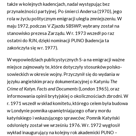
także w kolejnych kadencjach, nadal występując bez
przynależności partyjnej. Po śmierci Andersa (1970), jego
rola w życiu politycznym emigracji uległa zmniejszeniu. W
maju 1972, podczas V Zjazdu SBSWP, wybrany został na
stanowisko prezesa Zarządu. W r. 1973 wszedł po raz
ostatni do RJN, dzięki nominacji PUNO (kadencja ta
zakończyła się w r. 1977).
W wypowiedziach publicystycznych S-a na emigracji ważne
miejsce zajmowały te, które dotyczyły stosunków polsko-
sowieckich w okresie wojny. Przyczynił się do wydania w
języku angielskim pracy dokumentacyjnej o Katyniu
The
Crime
of Katyn. Facts and Documents
(London 1965), oraz
informowania opinii brytyjskiej o okolicznościach zbrodni. W
r. 1971 wszedł w skład komitetu, którego celem była budowa
w Londynie pomnika upamiętniającego ofiary mordu
katyńskiego i wskazującego sprawców; Pomnik Katyński
odsłonięty został we wrześniu 1976. W r. 1972 wygłosił
wykład inaugurujący na kolejny rok akademicki PUNO –