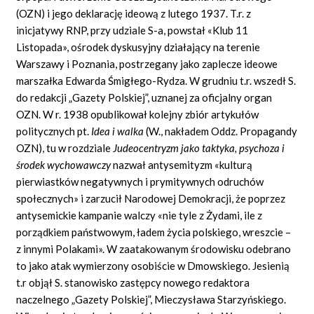
(OZN) i jego deklarację ideową z lutego 1937. T.r. z
inicjatywy RNP, przy udziale S-a, powstał «Klub 11
Listopada», ośrodek dyskusyjny działający na terenie
Warszawy i Poznania, postrzegany jako zaplecze ideowe
marszałka Edwarda Śmigłego-Rydza. W grudniu t.r. wszedł S.
do redakcji „Gazety Polskiej”, uznanej za oficjalny organ
OZN. W r. 1938 opublikował kolejny zbiór artykułów
politycznych pt.
Idea i walka
(W., nakładem Oddz. Propagandy
OZN), tu w rozdziale
Judeocentryzm jako taktyka, psychoza i
środek wychowawczy
nazwał antysemityzm «kulturą
pierwiastków negatywnych i prymitywnych odruchów
społecznych» i zarzucił Narodowej Demokracji, że poprzez
antysemickie kampanie walczy «nie tyle z Żydami, ile z
porządkiem państwowym, ładem życia polskiego, wreszcie –
z innymi Polakami». W zaatakowanym środowisku odebrano
to jako atak wymierzony osobiście w Dmowskiego. Jesienią
t.r objął S. stanowisko zastępcy nowego redaktora
naczelnego „Gazety Polskiej”, Mieczysława Starzyńskiego.