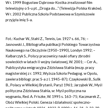
W r. 1999 Bogusław Dąbrowa-Kostka zrealizował film
telewizyjny o S-u pt. „Droga do…” (Telewizja Polska Kraków).
W r. 2002 Publiczna Szkoła Podstawowa w Szymiszowie
przyjęła imię S-a.
Fot.: Kuchar W., Stahl Z., Tennis, Lw. 1927 s. 66, 76; –
Jasnowski J., Bibliografia publikacji Polskiego Towarzystwa
Naukowego na Obczyźnie (1950–1990), Londyn 1992; –
Kalbarczyk S., Polscy pracownicy nauki ofiary zbrodni
sowieckich w latach II wojny światowej, W. 2001; – Cer A.,
Publicystyka emigracyjna Zdzisława Stahla (mszp. pracy
magisterskiej z r. 1992, Wyższa Szkoła Pedagog. w Opolu,
zawiera bibliogr. prac S-a z l. 1945–87); Czaykowski B., Sulik
B., Polacy w Wielkiej Brytanii, Paryż 1961; Jarząbek W., Myśl
polityczna Zdzisława Stahla, w: Myśl polityczna na
wygnaniu, Red. A. Friszke, W. 1995 s. 163–75; Kaczmarek Z.,
Obóz Wielkiej Polski. Geneza i działalność społeczno-
polityczna w latach 1926–1933, P. 1980 s. 16, 21–2, 33, 38–