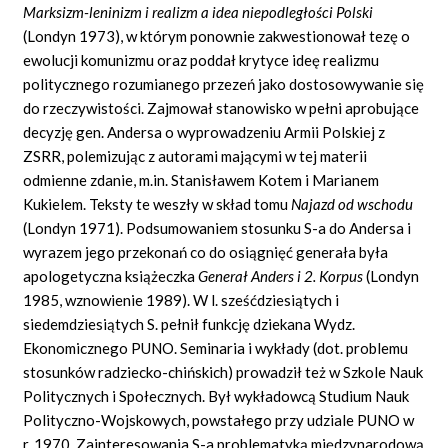
Marksizm-leninizm i realizm a idea niepodległości Polski
(Londyn 1973), w którym ponownie zakwestionował tezę o
ewolucji komunizmu oraz poddał krytyce ideę realizmu
politycznego rozumianego przezeń jako dostosowywanie się
do rzeczywistości. Zajmował stanowisko w pełni aprobujące
decyzję gen. Andersa o wyprowadzeniu Armii Polskiej z
ZSRR, polemizując z autorami mającymi w tej materii
odmienne zdanie, m.in. Stanisławem Kotem i Marianem
Kukielem. Teksty te weszły w skład tomu
Najazd od wschodu
(Londyn 1971). Podsumowaniem stosunku S-a do Andersa i
wyrazem jego przekonań co do osiągnięć generała była
apologetyczna książeczka
Generał Anders i 2. Korpus
(Londyn
1985, wznowienie 1989). W l. sześćdziesiątych i
siedemdziesiątych S. pełnił funkcję dziekana Wydz.
Ekonomicznego PUNO. Seminaria i wykłady (dot. problemu
stosunków radziecko-chińskich) prowadził też w Szkole Nauk
Politycznych i Społecznych. Był wykładowcą Studium Nauk
Polityczno-Wojskowych, powstałego przy udziale PUNO w
r. 1970. Zainteresowania S-a problematyką międzynarodową