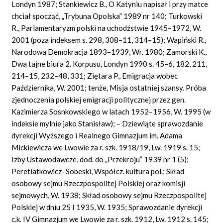
Londyn 1987; Stankiewicz B., O Katyniu napisał i przy matce
chciał spocząć, „Trybuna Opolska” 1989 nr 140; Turkowski
R., Parlamentaryzm polski na uchodźstwie 1945–1972, W.
2001 (poza indeksem s. 298, 308–11, 314–15); Wapiński R.,
Narodowa Demokracja 1893–1939, Wr. 1980; Zamorski K.,
Dwa tajne biura 2. Korpusu, Londyn 1990 s. 45–6, 182, 211,
214–15, 232–48, 331; Ziętara P., Emigracja wobec
Października, W. 2001; tenże, Misja ostatniej szansy. Próba
zjednoczenia polskiej emigracji politycznej przez gen.
Kazimierza Sosnkowskiego w latach 1952–1956, W. 1995 (w
indeksie mylnie jako Stanisław); – Dziewiąte sprawozdanie
dyrekcji Wyższego i Realnego Gimnazjum im. Adama
Mickiewicza we Lwowie za r. szk. 1918/19, Lw. 1919 s. 15;
Izby Ustawodawcze, dod. do „Przekroju” 1939 nr 1 (5);
Peretiatkowicz–Sobeski, Współcz. kultura pol.; Skład
osobowy sejmu Rzeczpospolitej Polskiej oraz komisji
sejmowych, W. 1938; Skład osobowy sejmu Rzeczpospolitej
Polskiej w dniu 25 I 1935, W. 1935; Sprawozdanie dyrekcji
c.k. IV Gimnazjum we Lwowie za r. szk. 1912, Lw. 1912 s. 145;