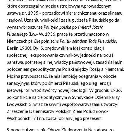
które dostrzegał w ładzie ustrojowym wprowadzonym
ustawą z r. 1935 – porządkowi hierarchicznemu oraz silnemu
rządowi. Uznaniu wielkości i zasług Józefa Piłsudskiego dał
wyraz w broszurze
Polityka polska po śmierci Józefa
Piłudskiego
(Lw.– W. 1936, pracę tę przetłumaczono w
Niemczech pt.
Die polnische Politik seit dem Tode Piłsudskis
,
Berlin 1938). Był S. orędownikiem idei konsolidacji
społecznej i eksponowania czynników jedności narodu i
państwa, potrzebę silnej władzy państwowej uzasadniał m.in.
położeniem geopolitycznym Polski między Rosją a Niemcami.
Można przypuszczać, że miał ambicję odegrania w obozie
sanacyjnym, który po śmierci Piłsudskiego uległ erozji
ideowej, roli współtwórcy nowej ideologii. W grudniu 1936,
po konflikcie na tle politycznym w Syndykacie Dziennikarzy
Lwowskich, S. wraz ze swymi współtowarzyszami utworzył
Zrzeszenie Dziennikarzy Polskich Ziem Południowo-
Wschodnich i 7 I r.n. został obrany jego prezesem.
S. poparł utworzenie Obozu Zjednoczenia Narodowego