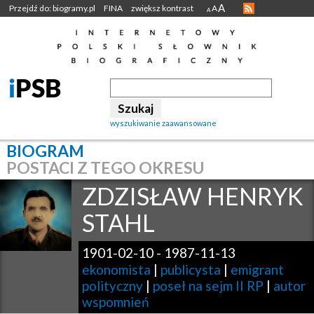
A
Przejdź do: biogramy.pl
FINA
zwiększ kontrast
A
A
wyszukiwanie zaawansowane
BIOGRAM
POSTACI Z TEGO OKRESU
ZDZISŁAW HENRYK
STAHL
1901-02-10
-
1987-11-13
ekonomista
|
publicysta
|
emigrant
polityczny
|
poseł na sejm II RP
|
autor
wspomnień