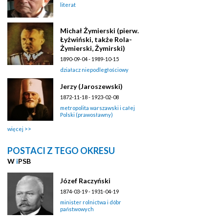
literat
Michał Żymierski (pierw.
Łyżwiński, także Rola-
Żymierski, Żymirski)
1890-09-04 - 1989-10-15
działacz niepodległościowy
Jerzy (Jaroszewski)
1872-11-18 - 1923-02-08
metropolita warszawski i całej
Polski (prawosławny)
więcej
POSTACI Z TEGO OKRESU
W
i
PSB
Józef Raczyński
1874-03-19 - 1931-04-19
minister rolnictwa i dóbr
państwowych