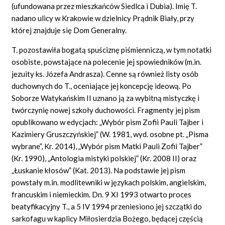
(ufundowana przez mieszkańców Siedlca i Dubia). Imię T.
nadano ulicy w Krakowie w dzielnicy Prądnik Biały, przy
której znajduje się Dom Generalny.
T. pozostawiła bogatą spuściznę piśmienniczą, w tym notatki
osobiste, powstające na polecenie jej spowiedników (m.in.
jezuity ks. Józefa Andrasza). Cenne są również listy osób
duchownych do T., oceniające jej koncepcję ideową. Po
Soborze Watykańskim II uznano ją za wybitną mistyczkę i
twórczynię nowej szkoły duchowości. Fragmenty jej pism
opublikowano w edycjach: „Wybór pism Zofii Pauli Tajber i
Kazimiery Gruszczyńskiej” (W. 1981, wyd. osobne pt. „Pisma
wybrane”, Kr. 2014), „Wybór pism Matki Pauli Zofii Tajber”
(Kr. 1990), „Antologia mistyki polskiej” (Kr. 2008 II) oraz
„Łuskanie kłosów” (Kat. 2013). Na podstawie jej pism
powstały m.in. modlitewniki w językach polskim, angielskim,
francuskim i niemieckim. Dn. 9 XI 1993 otwarto proces
beatyfikacyjny T., a 5 IV 1994 przeniesiono jej szczątki do
sarkofagu w kaplicy Miłosierdzia Bożego, będącej częścią