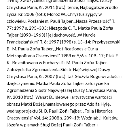
1963). Założycielka Zgromadzenia Sióstr Najśw. Duszy
Chrystusa Pana, Kr. 2011 (fot.); tenże, Najbogatsze źródło
życia, Kr. 2008 (fot.); Moroz W., Chrystus żyjący w
człowieku. Posłanie m. Pauli Tajber, „Nasza Przeszłość” T.
77: 1997 s. 295–305; Niezgoda C. T., Matka Paula Zofia
Tajber (1890–1963) i jej duchowość, „W Nurcie
Franciszkańskim” T. 6: 1997 (1998) s. 13–14; Przybyszewski
B., M. Paula Zofia Tajber, „Notificationes e Curia
Metropolitana Cracoviensi” 1988 nr 5/6 s. 109–17; Ptak F.
K., Rozmiłowana w Eucharystii. M. Paula Zofia Tajber.
Założycielka Zgromadzenia Sióstr Najświętszej Duszy
Chrystusa Pana, Kr. 2007 (fot.); taż, Służyła Bogu w radości i
dziękczynieniu. Matka Paula Zofia Tajber założycielka
Zgromadzenia Sióstr Najświętszej Duszy Chrystusa Pana,
Kr. 2010 (fot.); Wanat B., Ideowe i artystyczne wartości
obrazu Matki Bożej, namalowanego przez Adolfa Hyłę,
według projektu Sł. B. Pauli Zofii Tajber, „Folia Historica
Cracoviensia” Vol. 14: 2008 s. 209–19; Woźniak J., Kult św.
Józefa w pismach Sługi Bożej Pauli Zofii Tajber i