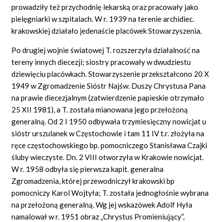
prowadziły też przychodnię lekarską oraz pracowały jako
pielęgniarki w szpitalach. W r. 1939 na terenie archidiec.
krakowskiej działało jedenaście placówek Stowarzyszenia.
Po drugiej wojnie światowej T. rozszerzyła działalność na
tereny innych diecezji; siostry pracowały w dwudziestu
dziewięciu placówkach. Stowarzyszenie przekształcono 20 X
1949 w Zgromadzenie Sióstr Najśw. Duszy Chrystusa Pana
na prawie diecezjalnym (zatwierdzenie papieskie otrzymało
25 XII 1981), a T. została mianowana jego przełożoną
generalną. Od 2 I 1950 odbywała trzymiesięczny nowicjat u
sióstr urszulanek w Częstochowie i tam 11 IV t.r. złożyła na
ręce częstochowskiego bp. pomocniczego Stanisława Czajki
śluby wieczyste. Dn. 2 VIII otworzyła w Krakowie nowicjat.
W r. 1958 odbyła się pierwsza kapit. generalna
Zgromadzenia, której przewodniczył krakowski bp
pomocniczy Karol Wojtyła; T. została jednogłośnie wybrana
na przełożoną generalną. Wg jej wskazówek Adolf Hyła
namalował w r. 1951 obraz „Chrystus Promieniujący”,