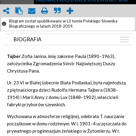
Biogram został opublikowany w LII tomie Polskiego Słownika
Biograficznego w latach 2018-2019.
BIOGRAFIA
BIOGRAFIA
Tajber
Zofia Janina, imię zakonne Paula (1890–1963),
ZDJĘCIA
założycielka Zgromadzenia Sióstr Najświętszej Duszy
(1)
Chrystusa Pana.
Ur. 23 VI w Białej (obecnie Biała Podlaska), była najmłodszą
DYSKUSJA
z piętnaściorga dzieci Rudolfa Hermana Tajbera (1838–
Mapa
1914) i Marii Anny z domu Lux (1848–1902), właścicieli
fabryki przyborów szewskich.
Wychowana w atmosferze religijnej, odebrała T. nauczanie
początkowe w domu rodzinnym. W l. 1901–4 uczęszczała do
prywatnego progimnazjum żeńskiego w Żytomierzu. W r.