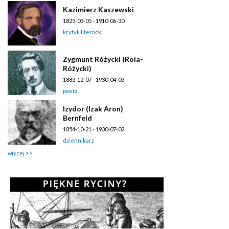
Kazimierz Kaszewski
1825-03-05 - 1910-06-30
krytyk literacki
Zygmunt Różycki (Rola-
Różycki)
1883-12-07 - 1930-04-03
poeta
Izydor (Izak Aron)
Bernfeld
1854-10-21 - 1930-07-02
dziennikarz
więcej