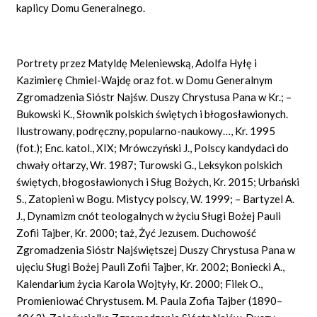
kaplicy Domu Generalnego.
Portrety przez Matyldę Meleniewską, Adolfa Hyłę i
Kazimierę Chmiel-Wajdę oraz fot. w Domu Generalnym
Zgromadzenia Sióstr Najśw. Duszy Chrystusa Pana w Kr.; –
Bukowski K., Słownik polskich świętych i błogosławionych.
Ilustrowany, podręczny, popularno-naukowy…, Kr. 1995
(fot.); Enc. katol., XIX; Mrówczyński J., Polscy kandydaci do
chwały ołtarzy, Wr. 1987; Turowski G., Leksykon polskich
świętych, błogosławionych i Sług Bożych, Kr. 2015; Urbański
S., Zatopieni w Bogu. Mistycy polscy, W. 1999; – Bartyzel A.
J., Dynamizm cnót teologalnych w życiu Sługi Bożej Pauli
Zofii Tajber, Kr. 2000; taż, Żyć Jezusem. Duchowość
Zgromadzenia Sióstr Najświętszej Duszy Chrystusa Pana w
ujęciu Sługi Bożej Pauli Zofii Tajber, Kr. 2002; Boniecki A.,
Kalendarium życia Karola Wojtyły, Kr. 2000; Filek O.,
Promieniować Chrystusem. M. Paula Zofia Tajber (1890–