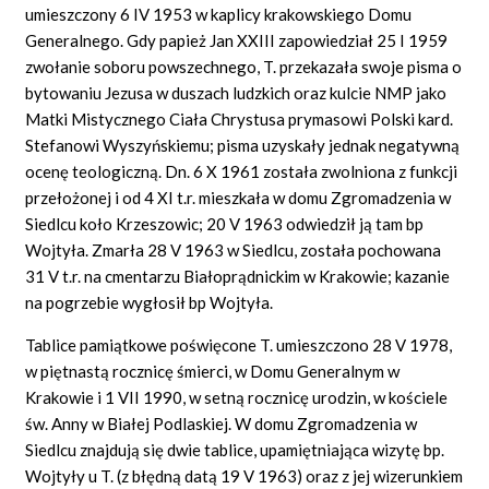
umieszczony 6 IV 1953 w kaplicy krakowskiego Domu
Generalnego. Gdy papież Jan XXIII zapowiedział 25 I 1959
zwołanie soboru powszechnego, T. przekazała swoje pisma o
bytowaniu Jezusa w duszach ludzkich oraz kulcie NMP jako
Matki Mistycznego Ciała Chrystusa prymasowi Polski kard.
Stefanowi Wyszyńskiemu; pisma uzyskały jednak negatywną
ocenę teologiczną. Dn. 6 X 1961 została zwolniona z funkcji
przełożonej i od 4 XI t.r. mieszkała w domu Zgromadzenia w
Siedlcu koło Krzeszowic; 20 V 1963 odwiedził ją tam bp
Wojtyła. Zmarła 28 V 1963 w Siedlcu, została pochowana
31 V t.r. na cmentarzu Białoprądnickim w Krakowie; kazanie
na pogrzebie wygłosił bp Wojtyła.
Tablice pamiątkowe poświęcone T. umieszczono 28 V 1978,
w piętnastą rocznicę śmierci, w Domu Generalnym w
Krakowie i 1 VII 1990, w setną rocznicę urodzin, w kościele
św. Anny w Białej Podlaskiej. W domu Zgromadzenia w
Siedlcu znajdują się dwie tablice, upamiętniająca wizytę bp.
Wojtyły u T. (z błędną datą 19 V 1963) oraz z jej wizerunkiem