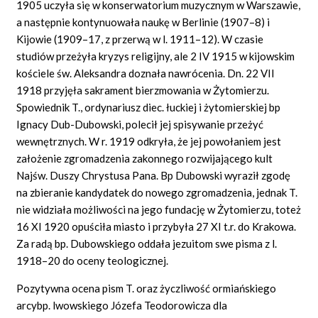
1905 uczyła się w konserwatorium muzycznym w Warszawie,
a następnie kontynuowała naukę w Berlinie (1907–8) i
Kijowie (1909–17, z przerwą w l. 1911–12). W czasie
studiów przeżyła kryzys religijny, ale 2 IV 1915 w kijowskim
kościele św. Aleksandra doznała nawrócenia. Dn. 22 VII
1918 przyjęła sakrament bierzmowania w Żytomierzu.
Spowiednik T., ordynariusz diec. łuckiej i żytomierskiej bp
Ignacy Dub-Dubowski, polecił jej spisywanie przeżyć
wewnętrznych. W r. 1919 odkryła, że jej powołaniem jest
założenie zgromadzenia zakonnego rozwijającego kult
Najśw. Duszy Chrystusa Pana. Bp Dubowski wyraził zgodę
na zbieranie kandydatek do nowego zgromadzenia, jednak T.
nie widziała możliwości na jego fundację w Żytomierzu, toteż
16 XI 1920 opuściła miasto i przybyła 27 XI t.r. do Krakowa.
Za radą bp. Dubowskiego oddała jezuitom swe pisma z l.
1918–20 do oceny teologicznej.
Pozytywna ocena pism T. oraz życzliwość ormiańskiego
arcybp. lwowskiego Józefa Teodorowicza dla