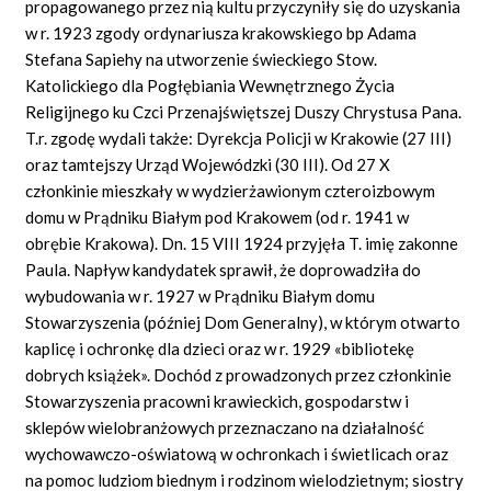
propagowanego przez nią kultu przyczyniły się do uzyskania
w r. 1923 zgody ordynariusza krakowskiego bp Adama
Stefana Sapiehy na utworzenie świeckiego Stow.
Katolickiego dla Pogłębiania Wewnętrznego Życia
Religijnego ku Czci Przenajświętszej Duszy Chrystusa Pana.
T.r. zgodę wydali także: Dyrekcja Policji w Krakowie (27 III)
oraz tamtejszy Urząd Wojewódzki (30 III). Od 27 X
członkinie mieszkały w wydzierżawionym czteroizbowym
domu w Prądniku Białym pod Krakowem (od r. 1941 w
obrębie Krakowa). Dn. 15 VIII 1924 przyjęła T. imię zakonne
Paula. Napływ kandydatek sprawił, że doprowadziła do
wybudowania w r. 1927 w Prądniku Białym domu
Stowarzyszenia (później Dom Generalny), w którym otwarto
kaplicę i ochronkę dla dzieci oraz w r. 1929 «bibliotekę
dobrych książek». Dochód z prowadzonych przez członkinie
Stowarzyszenia pracowni krawieckich, gospodarstw i
sklepów wielobranżowych przeznaczano na działalność
wychowawczo-oświatową w ochronkach i świetlicach oraz
na pomoc ludziom biednym i rodzinom wielodzietnym; siostry