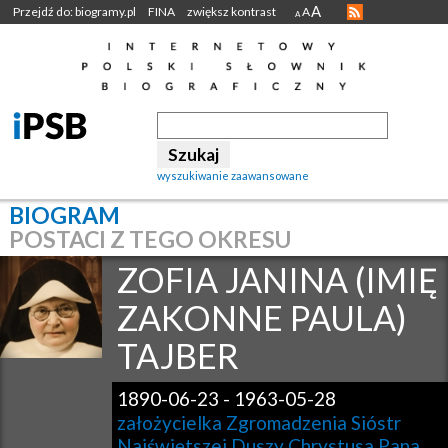
A
Przejdź do: biogramy.pl
FINA
zwiększ kontrast
A
A
wyszukiwanie zaawansowane
BIOGRAM
POSTACI Z TEGO OKRESU
ZOFIA JANINA (IMIĘ
ZAKONNE PAULA)
TAJBER
1890-06-23
-
1963-05-28
założycielka Zgromadzenia Sióstr
Najświętszej Duszy Chrystusa Pana