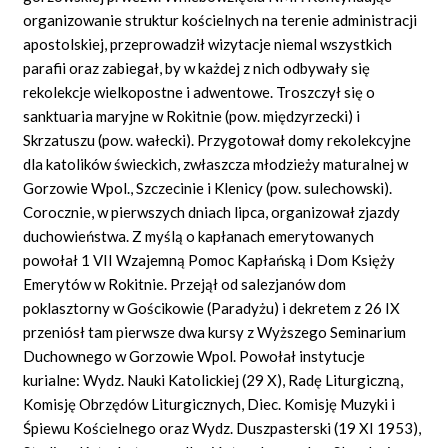
organizowanie struktur kościelnych na terenie administracji
apostolskiej, przeprowadził wizytacje niemal wszystkich
parafii oraz zabiegał, by w każdej z nich odbywały się
rekolekcje wielkopostne i adwentowe. Troszczył się o
sanktuaria maryjne w Rokitnie (pow. międzyrzecki) i
Skrzatuszu (pow. wałecki). Przygotował domy rekolekcyjne
dla katolików świeckich, zwłaszcza młodzieży maturalnej w
Gorzowie Wpol., Szczecinie i Klenicy (pow. sulechowski).
Corocznie, w pierwszych dniach lipca, organizował zjazdy
duchowieństwa. Z myślą o kapłanach emerytowanych
powołał 1 VII Wzajemną Pomoc Kapłańską i Dom Księży
Emerytów w Rokitnie. Przejął od salezjanów dom
poklasztorny w Gościkowie (Paradyżu) i dekretem z 26 IX
przeniósł tam pierwsze dwa kursy z Wyższego Seminarium
Duchownego w Gorzowie Wpol. Powołał instytucje
kurialne: Wydz. Nauki Katolickiej (29 X), Radę Liturgiczną,
Komisję Obrzędów Liturgicznych, Diec. Komisję Muzyki i
Śpiewu Kościelnego oraz Wydz. Duszpasterski (19 XI 1953),