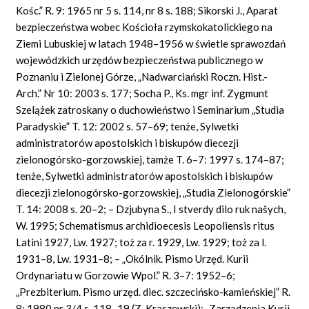
Kośc.” R. 9: 1965 nr 5 s. 114, nr 8 s. 188; Sikorski J., Aparat
bezpieczeństwa wobec Kościoła rzymskokatolickiego na
Ziemi Lubuskiej w latach 1948–1956 w świetle sprawozdań
wojewódzkich urzędów bezpieczeństwa publicznego w
Poznaniu i Zielonej Górze, „Nadwarciański Roczn. Hist.-
Arch.” Nr 10: 2003 s. 177; Socha P., Ks. mgr inf. Zygmunt
Szelążek zatroskany o duchowieństwo i Seminarium „Studia
Paradyskie” T. 12: 2002 s. 57–69; tenże, Sylwetki
administratorów apostolskich i biskupów diecezji
zielonogórsko-gorzowskiej, tamże T. 6–7: 1997 s. 174–87;
tenże, Sylwetki administratorów apostolskich i biskupów
diecezji zielonogórsko-gorzowskiej, „Studia Zielonogórskie”
T. 14: 2008 s. 20–2; – Dzjubyna S., I stverdy dilo ruk našych,
W. 1995; Schematismus archidioecesis Leopoliensis ritus
Latini 1927, Lw. 1927; toż za r. 1929, Lw. 1929; toż za l.
1931–8, Lw. 1931–8; – „Okólnik. Pismo Urzęd. Kurii
Ordynariatu w Gorzowie Wpol.” R. 3–7: 1952–6;
„Prezbiterium. Pismo urzęd. diec. szczecińsko-kamieńskiej” R.
8: 1980 nr 3/4 s. 118–19 (Z. Kraszewski); „Zarządzenia Kurii