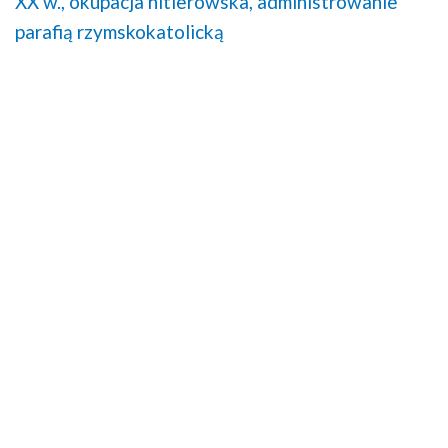
XX w.,
okupacja hitlerowska,
administrowanie
parafią rzymskokatolicką