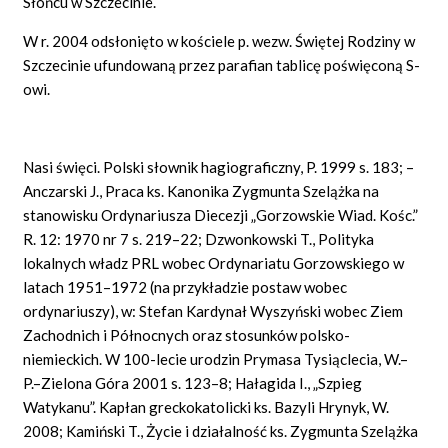
Słońcu w Szczecinie.
W r. 2004 odsłonięto w kościele p. wezw. Świętej Rodziny w
Szczecinie ufundowaną przez parafian tablicę poświęconą S-
owi.
Nasi święci. Polski słownik hagiograficzny, P. 1999 s. 183; –
Anczarski J., Praca ks. Kanonika Zygmunta Szelążka na
stanowisku Ordynariusza Diecezji „Gorzowskie Wiad. Kośc.”
R. 12: 1970 nr 7 s. 219–22; Dzwonkowski T., Polityka
lokalnych władz PRL wobec Ordynariatu Gorzowskiego w
latach 1951–1972 (na przykładzie postaw wobec
ordynariuszy), w: Stefan Kardynał Wyszyński wobec Ziem
Zachodnich i Północnych oraz stosunków polsko-
niemieckich. W 100-lecie urodzin Prymasa Tysiąclecia, W.–
P.–Zielona Góra 2001 s. 123–8; Hałagida I., „Szpieg
Watykanu”. Kapłan greckokatolicki ks. Bazyli Hrynyk, W.
2008; Kamiński T., Życie i działalność ks. Zygmunta Szelążka