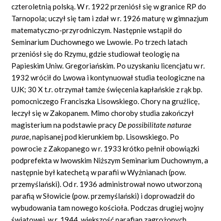
czteroletnią polską. W r. 1922 przeniósł się w granice RP do
Tarnopola; uczył się tam i zdał w r. 1926 maturę w gimnazjum
matematyczno-przyrodniczym. Następnie wstąpił do
Seminarium Duchownego we Lwowie. Po trzech latach
przeniósł się do Rzymu, gdzie studiował teologię na
Papieskim Uniw. Gregoriańskim. Po uzyskaniu licencjatu w r.
1932 wrócił do Lwowa i kontynuował studia teologiczne na
UJK; 30 X t.r. otrzymał tamże święcenia kapłańskie z rąk bp.
pomocniczego Franciszka Lisowskiego. Chory na gruźlicę,
leczył się w Zakopanem. Mimo choroby studia zakończył
magisterium na podstawie pracy
De possibilitate naturae
purae
, napisanej pod kierunkiem bp. Lisowskiego. Po
powrocie z Zakopanego w r. 1933 krótko pełnił obowiązki
podprefekta w lwowskim Niższym Seminarium Duchownym, a
następnie był katechetą w parafii w Wyżnianach (pow.
przemyślański). Od r. 1936 administrował nowo utworzoną
parafią w Słowicie (pow. przemyślański) i doprowadził do
wybudowania tam nowego kościoła. Podczas drugiej wojny
światowej, w r. 1944, większość parafian zagrożonych