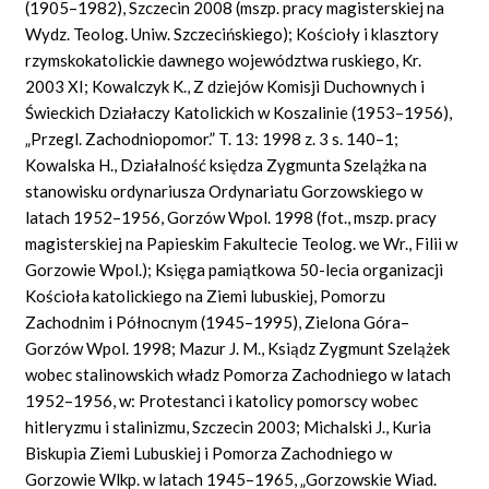
(1905–1982), Szczecin 2008 (mszp. pracy magisterskiej na
Wydz. Teolog. Uniw. Szczecińskiego); Kościoły i klasztory
rzymskokatolickie dawnego województwa ruskiego, Kr.
2003 XI; Kowalczyk K., Z dziejów Komisji Duchownych i
Świeckich Działaczy Katolickich w Koszalinie (1953–1956),
„Przegl. Zachodniopomor.” T. 13: 1998 z. 3 s. 140–1;
Kowalska H., Działalność księdza Zygmunta Szelążka na
stanowisku ordynariusza Ordynariatu Gorzowskiego w
latach 1952–1956, Gorzów Wpol. 1998 (fot., mszp. pracy
magisterskiej na Papieskim Fakultecie Teolog. we Wr., Filii w
Gorzowie Wpol.); Księga pamiątkowa 50-lecia organizacji
Kościoła katolickiego na Ziemi lubuskiej, Pomorzu
Zachodnim i Północnym (1945–1995), Zielona Góra–
Gorzów Wpol. 1998; Mazur J. M., Ksiądz Zygmunt Szelążek
wobec stalinowskich władz Pomorza Zachodniego w latach
1952–1956, w: Protestanci i katolicy pomorscy wobec
hitleryzmu i stalinizmu, Szczecin 2003; Michalski J., Kuria
Biskupia Ziemi Lubuskiej i Pomorza Zachodniego w
Gorzowie Wlkp. w latach 1945–1965, „Gorzowskie Wiad.