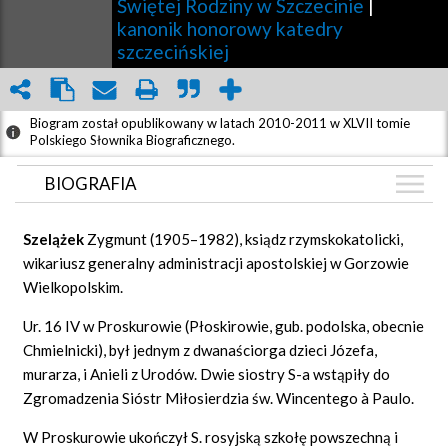
Świętej Rodziny w Szczecinie
|
kanonik honorowy katedry
szczecińskiej
Biogram został opublikowany w latach 2010-2011 w XLVII tomie
Polskiego Słownika Biograficznego.
BIOGRAFIA
BIOGRAFIA
Szeląż
ek
Zygmunt (1905–1982), ksiądz rzymskokatolicki,
GRAF POWIĄZAŃ
wikariusz generalny administracji apostolskiej w Gorzowie
Wielkopolskim.
DYSKUSJA
Mapa
Ur. 16 IV w Proskurowie (Płoskirowie, gub. podolska, obecnie
Chmielnicki), był jednym z dwanaściorga dzieci Józefa,
murarza, i Anieli z Urodów. Dwie siostry S-a wstąpiły do
Zgromadzenia Sióstr Miłosierdzia św. Wincentego à Paulo.
W Proskurowie ukończył S. rosyjską szkołę powszechną i