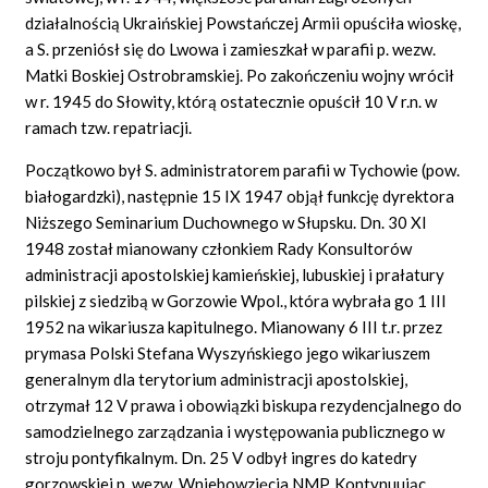
działalnością Ukraińskiej Powstańczej Armii opuściła wioskę,
a S. przeniósł się do Lwowa i zamieszkał w parafii p. wezw.
Matki Boskiej Ostrobramskiej. Po zakończeniu wojny wrócił
w r. 1945 do Słowity, którą ostatecznie opuścił 10 V r.n. w
ramach tzw. repatriacji.
Początkowo był S. administratorem parafii w Tychowie (pow.
białogardzki), następnie 15 IX 1947 objął funkcję dyrektora
Niższego Seminarium Duchownego w Słupsku. Dn. 30 XI
1948 został mianowany członkiem Rady Konsultorów
administracji apostolskiej kamieńskiej, lubuskiej i prałatury
pilskiej z siedzibą w Gorzowie Wpol., która wybrała go 1 III
1952 na wikariusza kapitulnego. Mianowany 6 III t.r. przez
prymasa Polski Stefana Wyszyńskiego jego wikariuszem
generalnym dla terytorium administracji apostolskiej,
otrzymał 12 V prawa i obowiązki biskupa rezydencjalnego do
samodzielnego zarządzania i występowania publicznego w
stroju pontyfikalnym. Dn. 25 V odbył ingres do katedry
gorzowskiej p. wezw. Wniebowzięcia NMP. Kontynuując