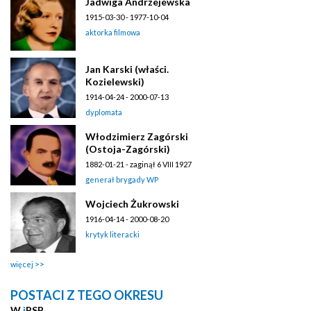
Jadwiga Andrzejewska
1915-03-30 - 1977-10-04
aktorka filmowa
Jan Karski (właści.
Kozielewski)
1914-04-24 - 2000-07-13
dyplomata
Włodzimierz Zagórski
(Ostoja-Zagórski)
1882-01-21 - zaginął 6 VIII 1927
generał brygady WP
Wojciech Żukrowski
1916-04-14 - 2000-08-20
krytyk literacki
więcej
POSTACI Z TEGO OKRESU
W
i
PSB