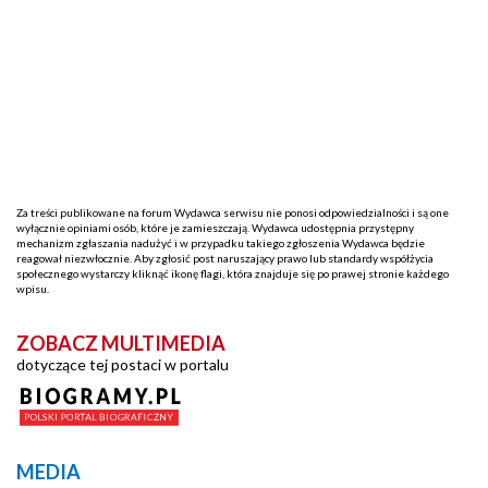
Za treści publikowane na forum Wydawca serwisu nie ponosi odpowiedzialności i są one
wyłącznie opiniami osób, które je zamieszczają. Wydawca udostępnia przystępny
mechanizm zgłaszania nadużyć i w przypadku takiego zgłoszenia Wydawca będzie
reagował niezwłocznie. Aby zgłosić post naruszający prawo lub standardy współżycia
społecznego wystarczy kliknąć ikonę flagi, która znajduje się po prawej stronie każdego
wpisu.
ZOBACZ MULTIMEDIA
dotyczące tej postaci w portalu
MEDIA