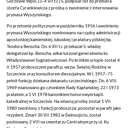
Gorzowie Wpol. (3–4 VII t.r.) S. podpisał list do premiera
Józefa Cyrankiewicza z prośbą o zwolnienie z internowania
prymasa Wyszyńskiego.
Po przełomie politycznym w październiku 1956 i uwolnieniu
prymasa Wyszyńskiego nominowano na rządcę administracji
apostolskiej kamieńskiej, lubuskiej i prałatury pilskiej bp.
Teodora Benscha. Dn. 6 XII t.r. przekazał S. władzę
delegatowi bp. Benscha, wikariuszowi generalnemu ks.
Władysławowi Sygnatowiczowi. Po krótkim urlopie został 4
II 1957 proboszczem parafii p. wezw. Świętej Rodziny w
Szczecinie oraz konsultorem diecezjalnym. W l. 1957–75
pełnił funkcję dziekana dekanatu szczecińskiego. Dn. 6 VIII
1969 mianowano go członkiem Rady Kapłańskiej, 22 I 1973
prałatem, a 1 VI 1978 kanonikiem honorowym kapit.
katedralnej w Szczecinie. Na własną prośbę został 1 VII
1980 zwolniony z funkcji proboszcza; pozostał w parafii jako
rezydent. Zmarł 30 VII 1982 w Świnoujściu, został
pochowany 2 VIII na cmentarzu Centralnym przy ul. Ku