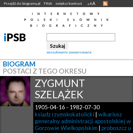
A
Przejdź do: biogramy.pl
FINA
zwiększ kontrast
A
A
wyszukiwanie zaawansowane
BIOGRAM
POSTACI Z TEGO OKRESU
ZYGMUNT
SZELĄŻEK
1905-04-16
-
1982-07-30
ksiądz rzymskokatolicki
|
wikariusz
generalny administracji apostolskiej w
Gorzowie Wielkopolskim
|
proboszcz u