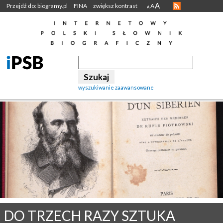
A
Przejdź do: biogramy.pl
FINA
zwiększ kontrast
A
A
wyszukiwanie zaawansowane
DO TRZECH RAZY SZTUKA