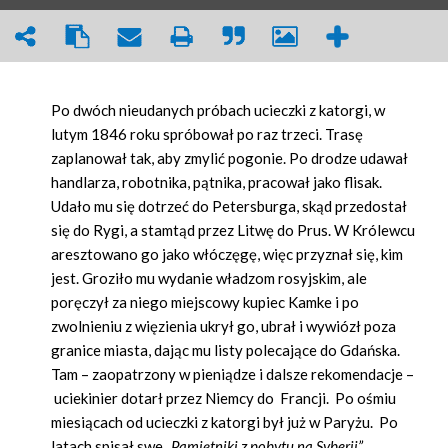
Po dwóch nieudanych próbach ucieczki z katorgi, w
lutym 1846 roku spróbował po raz trzeci. Trasę
zaplanował tak, aby zmylić pogonie. Po drodze udawał
handlarza, robotnika, pątnika, pracował jako flisak.
Udało mu się dotrzeć do Petersburga, skąd przedostał
się do Rygi, a stamtąd przez Litwę do Prus. W Królewcu
aresztowano go jako włóczęgę, więc przyznał się, kim
jest. Groziło mu wydanie władzom rosyjskim, ale
poręczył za niego miejscowy kupiec Kamke i po
zwolnieniu z więzienia ukrył go, ubrał i wywiózł poza
granice miasta, dając mu listy polecające do Gdańska.
Tam – zaopatrzony w pieniądze i dalsze rekomendacje –
uciekinier dotarł przez Niemcy do Francji. Po ośmiu
miesiącach od ucieczki z katorgi był już w Paryżu. Po
latach
spisał swe
„Pamiętniki z pobytu na Syberii”.