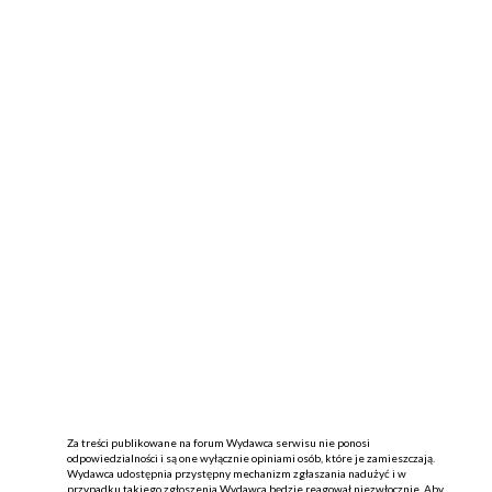
Za treści publikowane na forum Wydawca serwisu nie ponosi
odpowiedzialności i są one wyłącznie opiniami osób, które je zamieszczają.
Wydawca udostępnia przystępny mechanizm zgłaszania nadużyć i w
przypadku takiego zgłoszenia Wydawca będzie reagował niezwłocznie. Aby