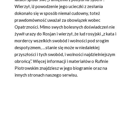
Wierzył, iż powodzenie jego ucieczki z zesłania
dokonało się w sposób niemal cudowny, toteż
prawdomówność uważał za obowiązek wobec
Opatrzności. Mimo swych bolesnych doświadczeń nie
żywił urazy do Rosjan i wierzył, że lud rosyjski „z kata i
mordercy wszelkich swobód i wolności pod srogim
despotyzmem, …stanie się może w niedalekiej
przyszłości i tych swobód, i wolności najdzielniejszym
obrońcą”. Więcej informacji i materiałów o Rufinie
Piotrowskim znajdziesz w jego biogramie oraz na
innych stronach naszego serwisu.