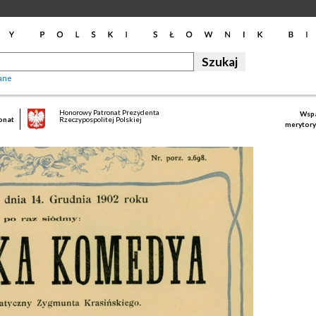
ane
Honorowy Patronat Prezydenta
Wspa
onat
Rzeczypospolitej Polskiej
merytory