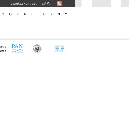
A
zwiększ kontrast
A
A
rcie
czne