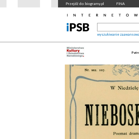
Przejdź do: biogramy.pl
FINA
wyszukiwanie zaawansow
Patr