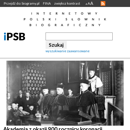
A
Przejdź do: biogramy.pl
FINA
zwiększ kontrast
A
A
wyszukiwanie zaawansowane
Akademia z okazji 900 rocznicy koronacji