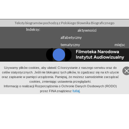
Teksty biogramów pochodzą z Polskiego Słownika Biograficznego
Indeksy:
aktywności
alfabetyczny
tematyczny
miejsc
Uzywamy plików cookies, aby ułatwić Ci korzystanie z naszego serwisu oraz do
Wydawcą Polskiego Słownika Biograficznego jest Instytut Historii PAN
celów statystycznych. Jeśli nie blokujesz tych plików, to zgadzasz się na ich użycie
Wydawcą Internetowego Polskiego Słownika Biograficznego jest Filmoteka
oraz zapisanie w pamięci urządzenia. Pamiętaj, że możesz samodzielnie zarządzać
cookies, zmieniając ustawienia przeglądarki.
Narodowa - Instytut Audiowizualny
Informację o realizacji Rozporządzenia o Ochronie Danych Osobowych (RODO)
All Rights Reserved 2014-
2026
Filmoteka Narodowa - Instytut Audiowizualny
tutaj
przez FINA znajdziesz
.
Polityka prywatności
Informacje o projekcie
Kontakt
Regulamin
Mapa strony
BIP