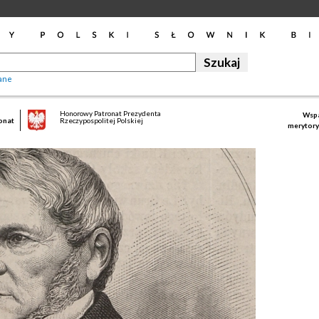
ane
Honorowy Patronat Prezydenta
Wspa
onat
Rzeczypospolitej Polskiej
merytory