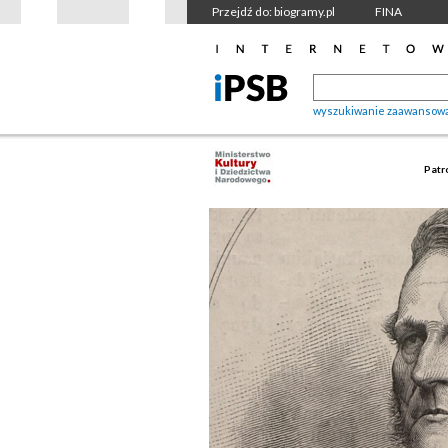
Przejdź do: biogramy.pl
FINA
wyszukiwanie zaawansow
Patr