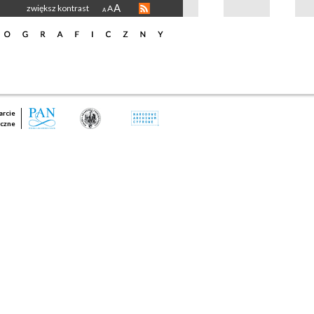
A
zwiększ kontrast
A
A
rcie
czne