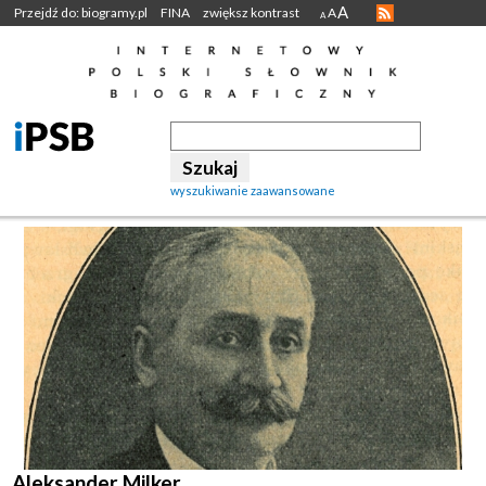
A
Przejdź do: biogramy.pl
FINA
zwiększ kontrast
A
A
wyszukiwanie zaawansowane
Aleksander Milker.