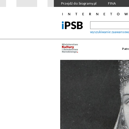
Przejdź do: biogramy.pl
FINA
wyszukiwanie zaawansow
Patr