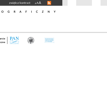
A
zwiększ kontrast
A
A
rcie
czne