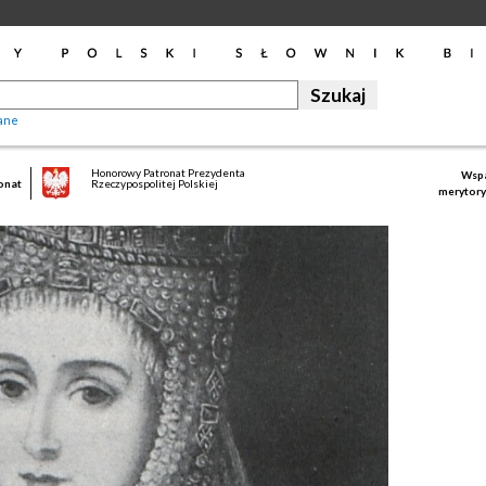
ane
Honorowy Patronat Prezydenta
Wspa
onat
Rzeczypospolitej Polskiej
merytory