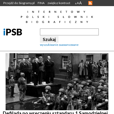
A
Przejdź do: biogramy.pl
FINA
zwiększ kontrast
A
A
wyszukiwanie zaawansowane
Defilada po wręczeniu sztandaru 1 Samodzielnej