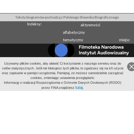
Teksty biogramów pochodzą z Polskiego Słownika Biograficznego
Indeksy:
aktywności
alfabetyczny
tematyczny
miejsc
Uzywamy plików cookies, aby ułatwić Ci korzystanie z naszego serwisu oraz do
Wydawcą Polskiego Słownika Biograficznego jest Instytut Historii PAN
celów statystycznych. Jeśli nie blokujesz tych plików, to zgadzasz się na ich użycie
oraz zapisanie w pamięci urządzenia. Pamiętaj, że możesz samodzielnie zarządzać
Wydawcą Internetowego Polskiego Słownika Biograficznego jest Filmoteka
cookies, zmieniając ustawienia przeglądarki.
Narodowa - Instytut Audiowizualny
Informację o realizacji Rozporządzenia o Ochronie Danych Osobowych (RODO)
All Rights Reserved 2014-
2026
Filmoteka Narodowa - Instytut Audiowizualny
tutaj
przez FINA znajdziesz
.
Polityka prywatności
Informacje o projekcie
Kontakt
Regulamin
Mapa strony
BIP
Wersja: 1.2.0