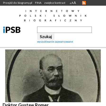
A
Przejdź do: biogramy.pl
FINA
zwiększ kontrast
A
A
wyszukiwanie zaawansowane
Doktor Gustaw Romer.