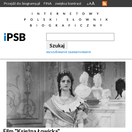
A
Przejdź do: biogramy.pl
FINA
zwiększ kontrast
A
A
wyszukiwanie zaawansowane
Film "Księżna Łowicka"