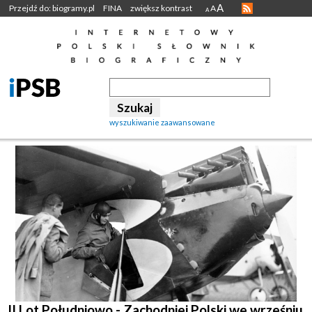
A
Przejdź do: biogramy.pl
FINA
zwiększ kontrast
A
A
wyszukiwanie zaawansowane
II Lot Południowo - Zachodniej Polski we wrześniu