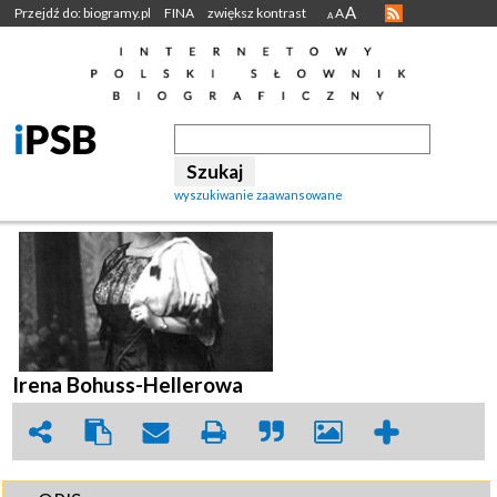
A
Przejdź do: biogramy.pl
FINA
zwiększ kontrast
A
A
wyszukiwanie zaawansowane
Irena Bohuss-Hellerowa