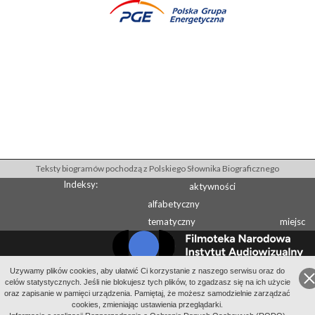
Teksty biogramów pochodzą z Polskiego Słownika Biograficznego
Indeksy:
aktywności
alfabetyczny
tematyczny
miejsc
Uzywamy plików cookies, aby ułatwić Ci korzystanie z naszego serwisu oraz do
celów statystycznych. Jeśli nie blokujesz tych plików, to zgadzasz się na ich użycie
Wydawcą Polskiego Słownika Biograficznego jest Instytut Historii PAN
oraz zapisanie w pamięci urządzenia. Pamiętaj, że możesz samodzielnie zarządzać
Wydawcą Internetowego Polskiego Słownika Biograficznego jest Filmoteka
cookies, zmieniając ustawienia przeglądarki.
Narodowa - Instytut Audiowizualny