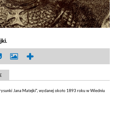
ki.
E
a : rysunki Jana Matejki", wydanej około 1893 roku w Wiedniu