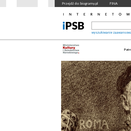
Przejdź do: biogramy.pl
FINA
wyszukiwanie zaawansow
Patr