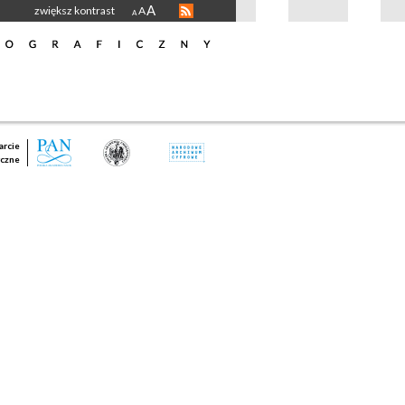
A
zwiększ kontrast
A
A
rcie
czne