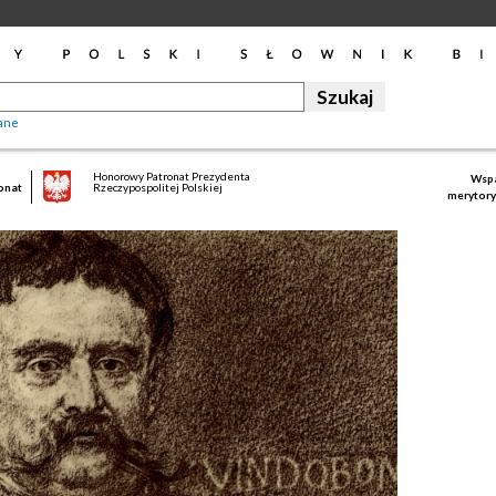
ane
Honorowy Patronat Prezydenta
Wspa
onat
Rzeczypospolitej Polskiej
merytory