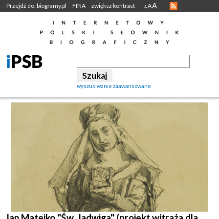
A
Przejdź do: biogramy.pl
FINA
zwiększ kontrast
A
A
wyszukiwanie zaawansowane
Jan Matejko "Św. Jadwiga" (projekt witraża dla