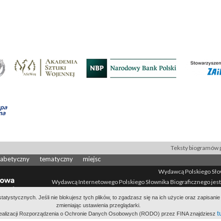
Teksty biogramów p
fabetyczny
tematyczny
miejsc
Wydawcą Polskiego Słown
Wydawcą Internetowego Polskiego Słownika Biograficznego jest
All Rights Reserved 2014-
2026
atystycznych. Jeśli nie blokujesz tych plików, to zgadzasz się na ich użycie oraz zapisan
Polityka prywatności
Informacje o proj
zmieniając ustawienia przeglądarki.
t
 realizacji Rozporządzenia o Ochronie Danych Osobowych (RODO) przez FINA znajdziesz