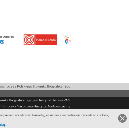
ochodzą z Polskiego Słownika Biograficznego
ika Biograficznego jest Instytut Historii PAN
 Filmoteka Narodowa - Instytut Audiowizualny
Filmoteka Narodowa - Instytut Audiowizualny
ie w pamięci urządzenia. Pamiętaj, że możesz samodzielnie zarządzać cookies,
ekcie
Kontakt
Regulamin
Mapa strony
BIP
utaj
.
Wersja: 1.2.0