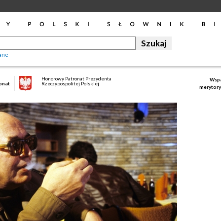
ane
Honorowy Patronat Prezydenta
Wspa
onat
Rzeczypospolitej Polskiej
merytory