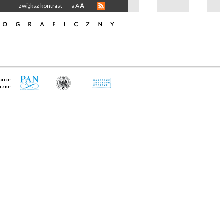
A
zwiększ kontrast
A
A
rcie
czne