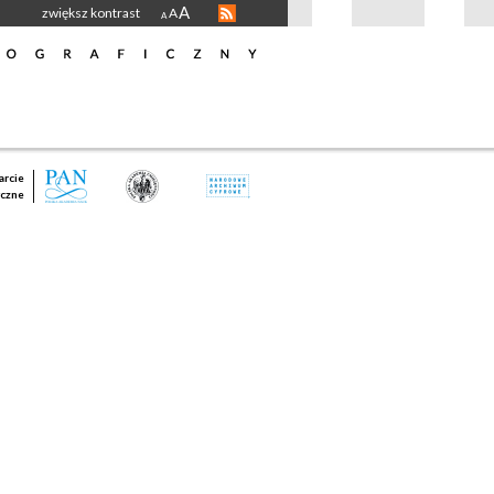
A
zwiększ kontrast
A
A
rcie
czne