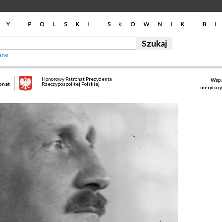
ane
Honorowy Patronat Prezydenta
Wspa
onat
Rzeczypospolitej Polskiej
merytory