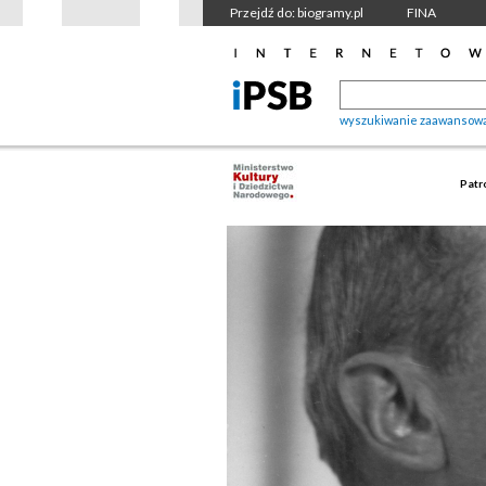
Przejdź do: biogramy.pl
FINA
wyszukiwanie zaawansow
Patr