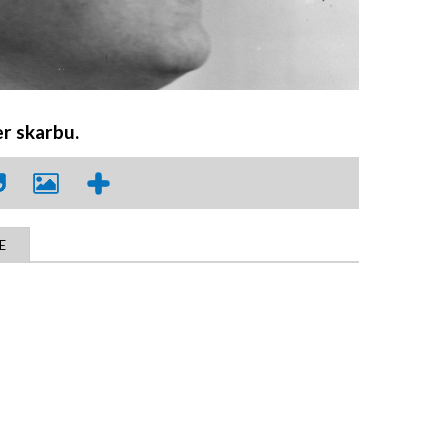
er skarbu.
E