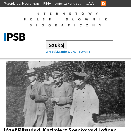
A
Przejdź do: biogramy.pl
FINA
zwiększ kontrast
A
A
wyszukiwanie zaawansowane
Józef Piłsudski, Kazimierz Sosnkowski i oficer