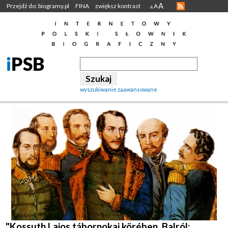
A
Przejdź do: biogramy.pl
FINA
zwiększ kontrast
A
A
wyszukiwanie zaawansowane
"Kossuth Lajos tábornokai körében. Balról: