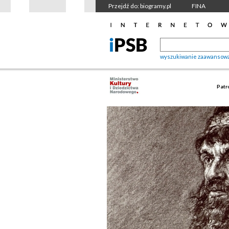
Przejdź do: biogramy.pl
FINA
wyszukiwanie zaawansow
Patr