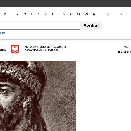
ane
Honorowy Patronat Prezydenta
Wspa
onat
Rzeczypospolitej Polskiej
merytory