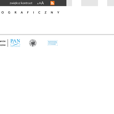
A
zwiększ kontrast
A
A
rcie
czne