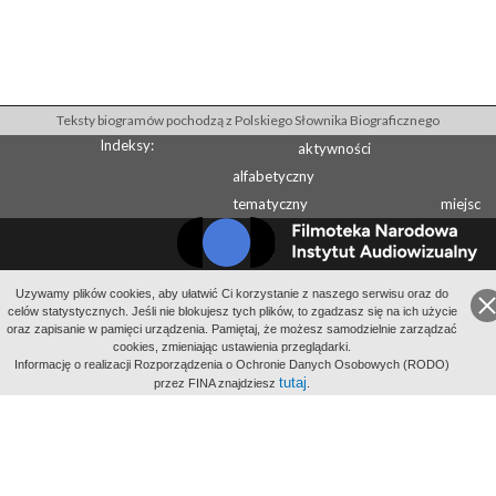
Teksty biogramów pochodzą z Polskiego Słownika Biograficznego
Indeksy:
aktywności
alfabetyczny
tematyczny
miejsc
Uzywamy plików cookies, aby ułatwić Ci korzystanie z naszego serwisu oraz do
Wydawcą Polskiego Słownika Biograficznego jest Instytut Historii PAN
celów statystycznych. Jeśli nie blokujesz tych plików, to zgadzasz się na ich użycie
Wydawcą Internetowego Polskiego Słownika Biograficznego jest Filmoteka
oraz zapisanie w pamięci urządzenia. Pamiętaj, że możesz samodzielnie zarządzać
cookies, zmieniając ustawienia przeglądarki.
Narodowa - Instytut Audiowizualny
Informację o realizacji Rozporządzenia o Ochronie Danych Osobowych (RODO)
All Rights Reserved 2014-
2026
Filmoteka Narodowa - Instytut Audiowizualny
tutaj
przez FINA znajdziesz
.
Polityka prywatności
Informacje o projekcie
Kontakt
Regulamin
Mapa strony