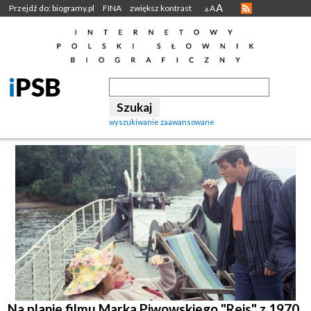
A
Przejdź do: biogramy.pl
FINA
zwiększ kontrast
A
A
wyszukiwanie zaawansowane
Na planie filmu Marka Piwowskiego "Rejs" z 1970