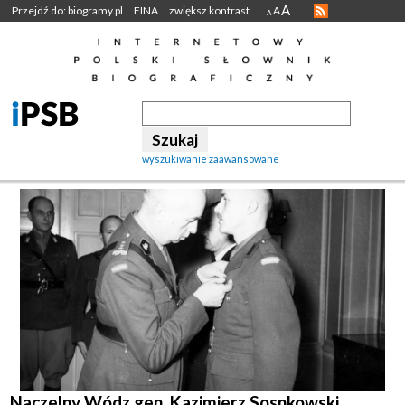
A
Przejdź do: biogramy.pl
FINA
zwiększ kontrast
A
A
wyszukiwanie zaawansowane
Naczelny Wódz gen. Kazimierz Sosnkowski