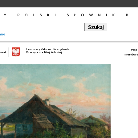
ane
Honorowy Patronat Prezydenta
Wspa
onat
Rzeczypospolitej Polskiej
merytory