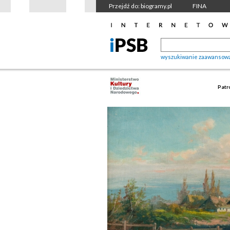
Przejdź do: biogramy.pl
FINA
wyszukiwanie zaawansow
Patr