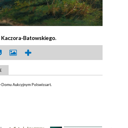
wa Kaczora-Batowskiego.
E
w Domu Aukcyjnym Polswissart.