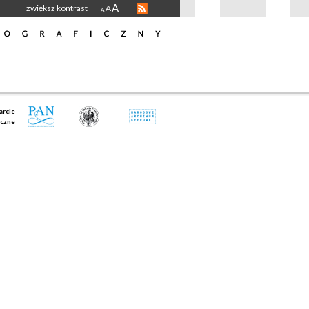
A
zwiększ kontrast
A
A
rcie
czne