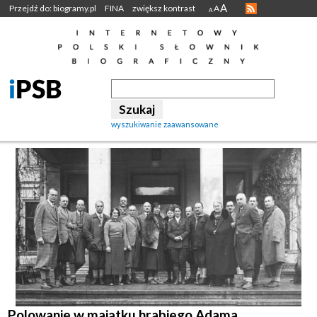
A
Przejdź do: biogramy.pl
FINA
zwiększ kontrast
A
A
wyszukiwanie zaawansowane
Polowanie w majątku hrabiego Adama