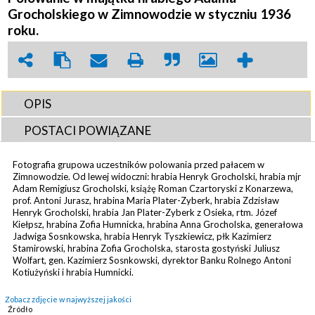
Grocholskiego w Zimnowodzie w styczniu 1936
roku.
OPIS
POSTACI POWIĄZANE
Fotografia grupowa uczestników polowania przed pałacem w
Zimnowodzie. Od lewej widoczni: hrabia Henryk Grocholski, hrabia mjr
Adam Remigiusz Grocholski, książę Roman Czartoryski z Konarzewa,
prof. Antoni Jurasz, hrabina Maria Plater-Zyberk, hrabia Zdzisław
Henryk Grocholski, hrabia Jan Plater-Zyberk z Osieka, rtm. Józef
Kiełpsz, hrabina Zofia Humnicka, hrabina Anna Grocholska, generałowa
Jadwiga Sosnkowska, hrabia Henryk Tyszkiewicz, płk Kazimierz
Stamirowski, hrabina Zofia Grocholska, starosta gostyński Juliusz
Wolfart, gen. Kazimierz Sosnkowski, dyrektor Banku Rolnego Antoni
Kotiużyński i hrabia Humnicki.
Zobacz zdjęcie w najwyższej jakości
Źródło