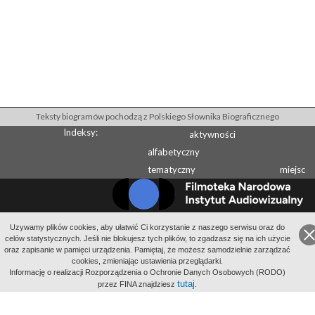
Teksty biogramów pochodzą z Polskiego Słownika Biograficznego
Indeksy:
aktywności
alfabetyczny
tematyczny
miejsc
Uzywamy plików cookies, aby ułatwić Ci korzystanie z naszego serwisu oraz do
Wydawcą Polskiego Słownika Biograficznego jest Instytut Historii PAN
celów statystycznych. Jeśli nie blokujesz tych plików, to zgadzasz się na ich użycie
Wydawcą Internetowego Polskiego Słownika Biograficznego jest Filmoteka
oraz zapisanie w pamięci urządzenia. Pamiętaj, że możesz samodzielnie zarządzać
cookies, zmieniając ustawienia przeglądarki.
Narodowa - Instytut Audiowizualny
Informację o realizacji Rozporządzenia o Ochronie Danych Osobowych (RODO)
All Rights Reserved 2014-
2026
Filmoteka Narodowa - Instytut Audiowizualny
tutaj
przez FINA znajdziesz
.
Polityka prywatności
Informacje o projekcie