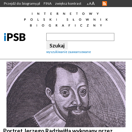
A
Przejdź do: biogramy.pl
FINA
zwiększ kontrast
A
A
wyszukiwanie zaawansowane
Portret Jerzego Radziwiłła wykonany przez