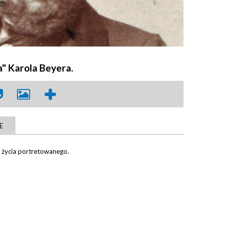
a" Karola Beyera.
E
h życia portretowanego.