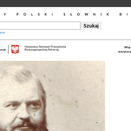
ane
Honorowy Patronat Prezydenta
Wspa
onat
Rzeczypospolitej Polskiej
merytory