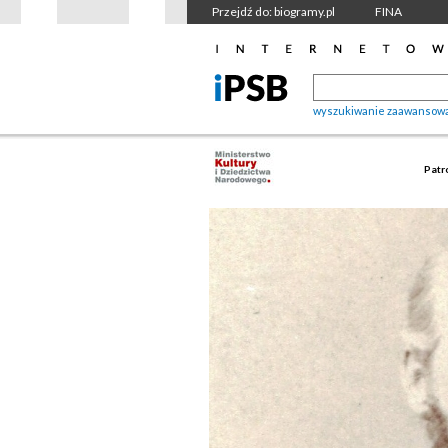
Przejdź do: biogramy.pl
FINA
wyszukiwanie zaawansow
Patr