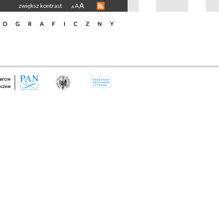
A
zwiększ kontrast
A
A
rcie
czne