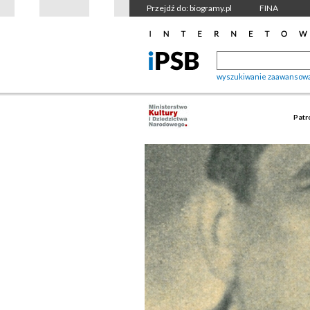
Przejdź do: biogramy.pl
FINA
wyszukiwanie zaawansow
Patr