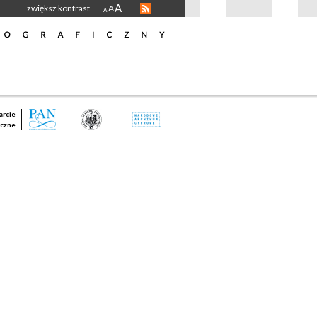
A
zwiększ kontrast
A
A
rcie
czne