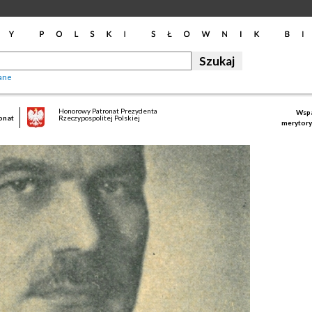
ane
Honorowy Patronat Prezydenta
Wspa
onat
Rzeczypospolitej Polskiej
merytory