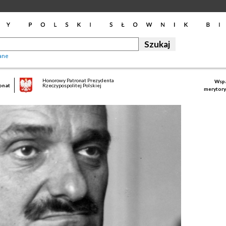
ane
Honorowy Patronat Prezydenta
Wspa
onat
Rzeczypospolitej Polskiej
merytory