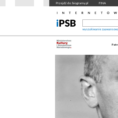
Przejdź do: biogramy.pl
FINA
wyszukiwanie zaawansow
Patr