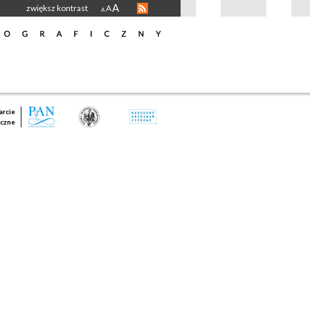
A
zwiększ kontrast
A
A
rcie
czne