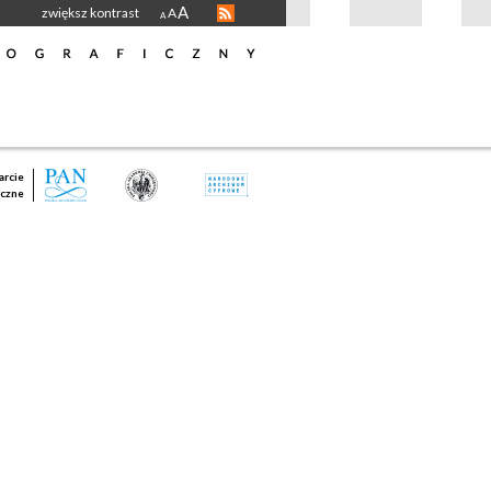
A
zwiększ kontrast
A
A
rcie
czne