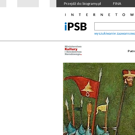
Przejdź do: biogramy.pl
FINA
wyszukiwanie zaawansow
Patr