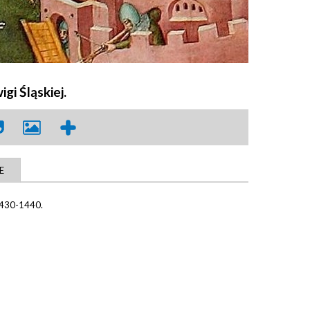
gi Śląskiej.
E
 1430-1440.