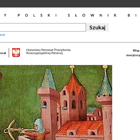
ane
Honorowy Patronat Prezydenta
Wspa
onat
Rzeczypospolitej Polskiej
merytory