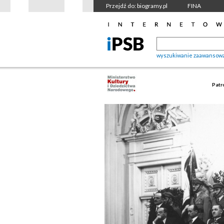
Przejdź do: biogramy.pl
FINA
wyszukiwanie zaawansow
Patr