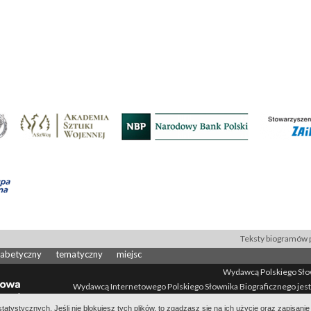
Teksty biogramów p
fabetyczny
tematyczny
miejsc
Wydawcą Polskiego Słown
Wydawcą Internetowego Polskiego Słownika Biograficznego jest
All Rights Reserved 2014-
2026
atystycznych. Jeśli nie blokujesz tych plików, to zgadzasz się na ich użycie oraz zapisan