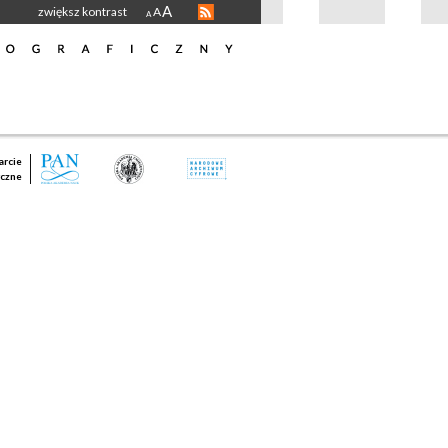
A
zwiększ kontrast
A
A
rcie
czne