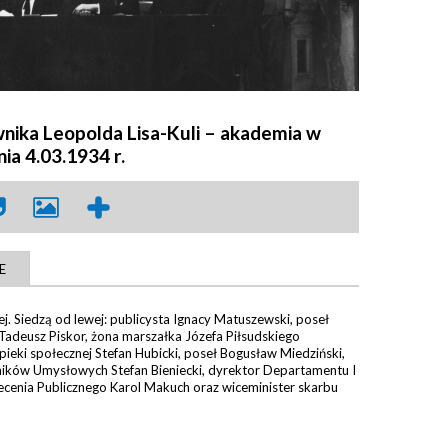
wnika Leopolda Lisa-Kuli – akademia w
a 4.03.1934 r.
E
j. Siedzą od lewej: publicysta Ignacy Matuszewski, poseł
 Tadeusz Piskor, żona marszałka Józefa Piłsudskiego
opieki społecznej Stefan Hubicki, poseł Bogusław Miedziński,
ików Umysłowych Stefan Bieniecki, dyrektor Departamentu I
ecenia Publicznego Karol Makuch oraz wiceminister skarbu