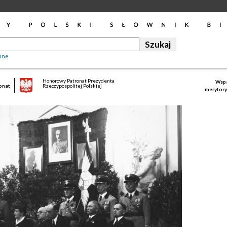
ane
Honorowy Patronat Prezydenta
Wspa
onat
Rzeczypospolitej Polskiej
merytory