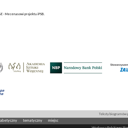
GE - Mecenasowi projektu iPSB.
Teksty biogramów p
fabetyczny
tematyczny
miejsc
Wydawcą Polskiego Słown