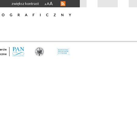
A
zwiększ kontrast
A
A
rcie
czne