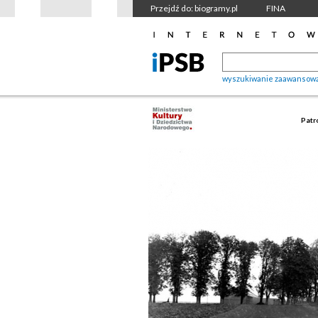
Przejdź do: biogramy.pl
FINA
wyszukiwanie zaawansow
Patr