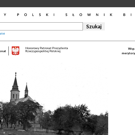
ane
Honorowy Patronat Prezydenta
Wspa
onat
Rzeczypospolitej Polskiej
merytory