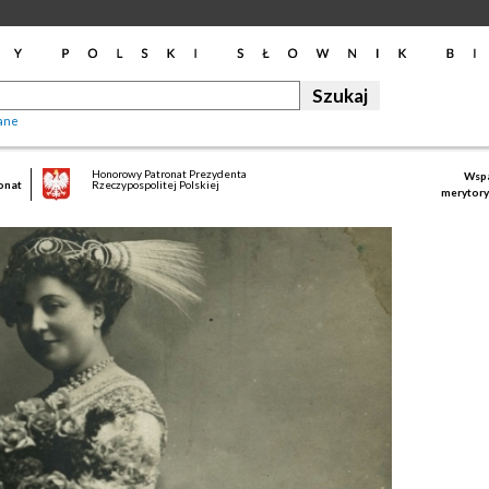
ane
Honorowy Patronat Prezydenta
Wspa
onat
Rzeczypospolitej Polskiej
merytory