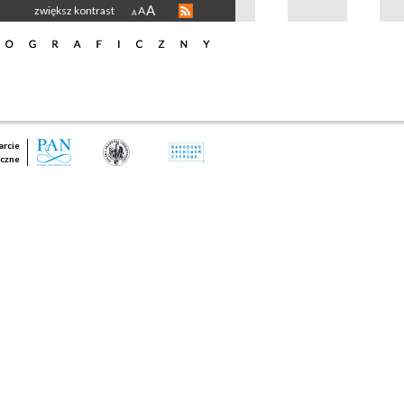
A
zwiększ kontrast
A
A
rcie
czne