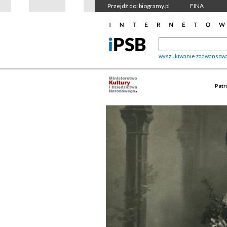
Przejdź do: biogramy.pl
FINA
wyszukiwanie zaawansow
Patr