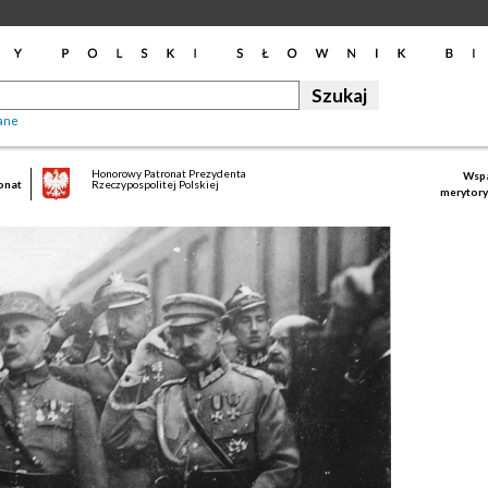
ane
Honorowy Patronat Prezydenta
Wspa
onat
Rzeczypospolitej Polskiej
merytory