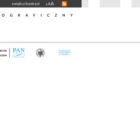
A
zwiększ kontrast
A
A
rcie
czne