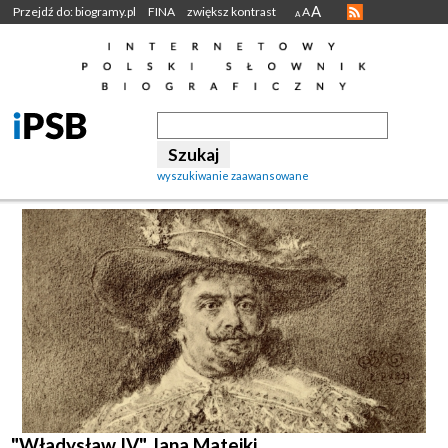
A
Przejdź do: biogramy.pl
FINA
zwiększ kontrast
A
A
wyszukiwanie zaawansowane
"Władysław IV" Jana Matejki.