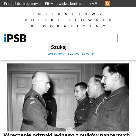
A
Przejdź do: biogramy.pl
FINA
zwiększ kontrast
A
A
wyszukiwanie zaawansowane
Wręczenie odznaki jednego z pułków pancernych,