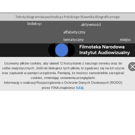
Teksty biogramów pochodzą z Polskiego Słownika Biograficznego
Indeksy:
aktywności
alfabetyczny
tematyczny
miejsc
Uzywamy plików cookies, aby ułatwić Ci korzystanie z naszego serwisu oraz do
Wydawcą Polskiego Słownika Biograficznego jest Instytut Historii PAN
celów statystycznych. Jeśli nie blokujesz tych plików, to zgadzasz się na ich użycie
oraz zapisanie w pamięci urządzenia. Pamiętaj, że możesz samodzielnie zarządzać
Wydawcą Internetowego Polskiego Słownika Biograficznego jest Filmoteka
cookies, zmieniając ustawienia przeglądarki.
Narodowa - Instytut Audiowizualny
Informację o realizacji Rozporządzenia o Ochronie Danych Osobowych (RODO)
All Rights Reserved 2014-
2026
Filmoteka Narodowa - Instytut Audiowizualny
tutaj
przez FINA znajdziesz
.
Polityka prywatności
Informacje o projekcie
Kontakt
Regulamin
Mapa strony
BIP
Wersja: 1.2.0